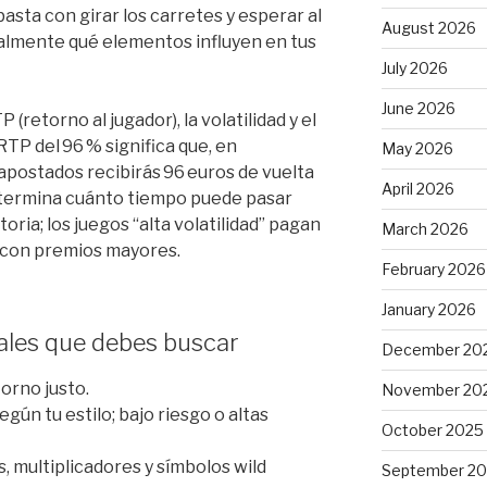
sta con girar los carretes y esperar al
August 2026
almente qué elementos influyen en tus
July 2026
June 2026
(retorno al jugador), la volatilidad y el
TP del 96 % significa que, en
May 2026
apostados recibirás 96 euros de vuelta
April 2026
 determina cuánto tiempo puede pasar
oria; los juegos “alta volatilidad” pagan
March 2026
con premios mayores.
February 2026
January 2026
iales que debes buscar
December 20
torno justo.
November 20
egún tu estilo; bajo riesgo o altas
October 2025
s, multiplicadores y símbolos wild
September 2