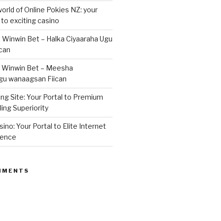
world of Online Pokies NZ: your
 to exciting casino
Winwin Bet – Halka Ciyaaraha Ugu
can
Winwin Bet – Meesha
u wanaagsan Fiican
ng Site: Your Portal to Premium
ing Superiority
ino: Your Portal to Elite Internet
ience
MMENTS