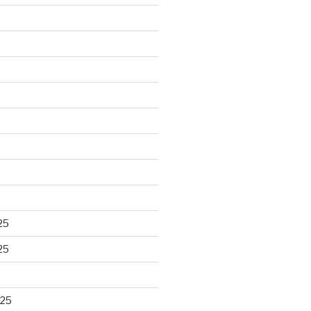
25
25
025