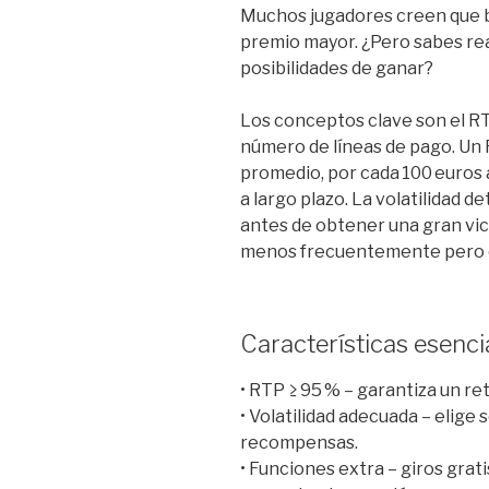
Muchos jugadores creen que ba
premio mayor. ¿Pero sabes re
posibilidades de ganar?
Los conceptos clave son el RTP 
número de líneas de pago. Un R
promedio, por cada 100 euros 
a largo plazo. La volatilidad
antes de obtener una gran vict
menos frecuentemente pero 
Características esenc
• RTP ≥ 95 % – garantiza un re
• Volatilidad adecuada – elige s
recompensas.
• Funciones extra – giros grati