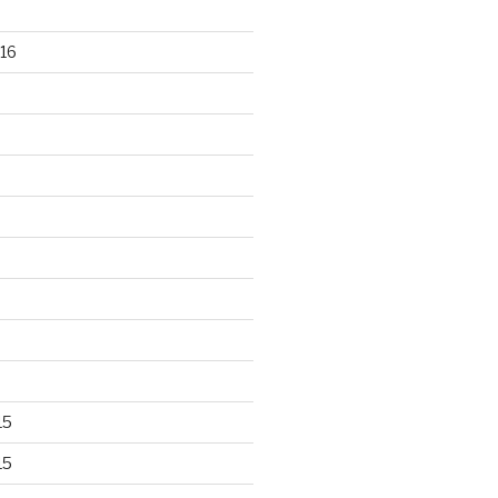
16
15
15