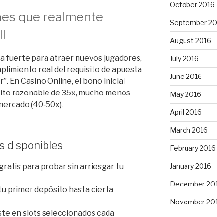
October 2016
es que realmente
September 20
l
August 2016
ta fuerte para atraer nuevos jugadores,
July 2016
plimiento real del requisito de apuesta
June 2016
r”. En Casino Online, el bono inicial
isito razonable de 35x, mucho menos
May 2016
mercado (40‑50x).
April 2016
March 2016
s disponibles
February 2016
gratis para probar sin arriesgar tu
January 2016
December 20
u primer depósito hasta cierta
November 20
oste en slots seleccionados cada