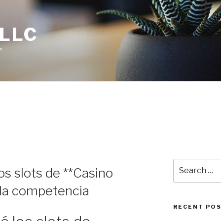
 LLC
"
Search
s slots de **Casino
for:
 la competencia
RECENT PO