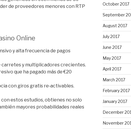
October 2017
ender de proveedores menores con RTP
September 20
August 2017
July 2017
asino Online
June 2017
nsivo y alta frecuencia de pagos
May 2017
 carretes y multiplicadores crecientes.
April 2017
resivo que ha pagado más de €20
March 2017
cia con giros gratis re‑activables.
February 2017
e con estos estudios, obtienes no solo
January 2017
ambién mayores probabilidades reales
December 20
November 20