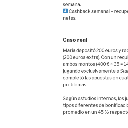
semana.
Cashback semanal – recupe
netas.
Caso real
María depositó 200 euros y re
(200 euros extra). Con un requ
ambos montos (400 € × 35 = 14
jugando exclusivamente a
Sta
completó las apuestas en cuatr
problemas.
Según estudios internos, los
tipos diferentes de bonificac
promedio en un 45 % respecto a