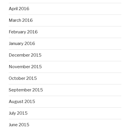
April 2016
March 2016
February 2016
January 2016
December 2015
November 2015
October 2015
September 2015
August 2015
July 2015
June 2015