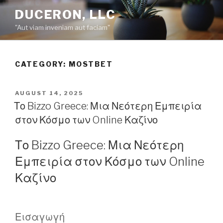
Skip
DUCERON, LLC
to
"Aut viam inveniam aut faciam"
content
CATEGORY:
MOSTBET
POSTED
AUGUST 14, 2025
ON
Το Bizzo Greece: Μια Νεότερη Εμπειρία
στον Κόσμο των Online Καζίνο
Το Bizzo Greece: Μια Νεότερη
Εμπειρία στον Κόσμο των Online
Καζίνο
Εισαγωγή