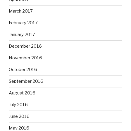
March 2017
February 2017
January 2017
December 2016
November 2016
October 2016
September 2016
August 2016
July 2016
June 2016
May 2016