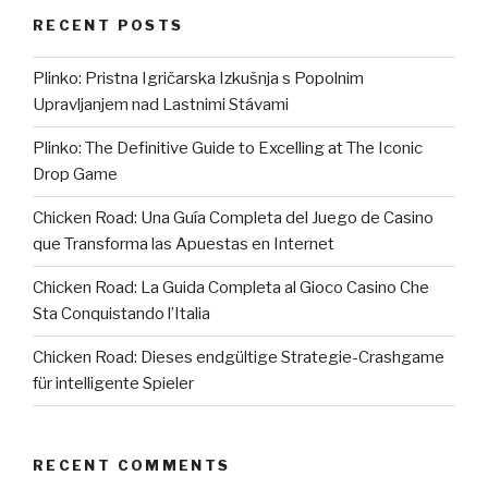
RECENT POSTS
Plinko: Pristna Igričarska Izkušnja s Popolnim
Upravljanjem nad Lastnimi Stávami
Plinko: The Definitive Guide to Excelling at The Iconic
Drop Game
Chicken Road: Una Guía Completa del Juego de Casino
que Transforma las Apuestas en Internet
Chicken Road: La Guida Completa al Gioco Casino Che
Sta Conquistando l’Italia
Chicken Road: Dieses endgültige Strategie-Crashgame
für intelligente Spieler
RECENT COMMENTS