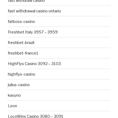
fast withdraw casino
fast withdrawal casino ontario
fatboss-casino
Freshbet Italy 3957 – 3959
freshbet-brazil
freshbet-france1
HighFlys Casino 3092 – 3103
highflys-casino
julius-casino
kasyno
Leon
LocoWins Casino 3080 – 3091