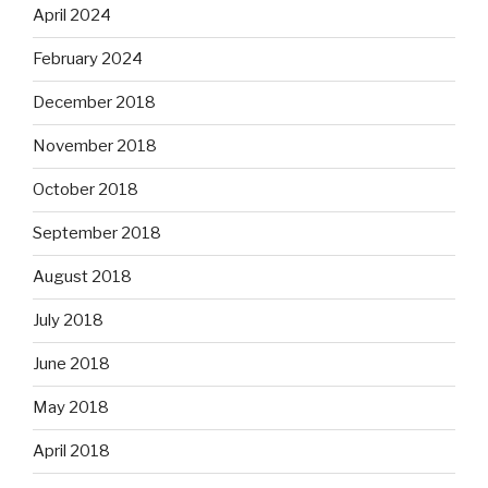
April 2024
February 2024
December 2018
November 2018
October 2018
September 2018
August 2018
July 2018
June 2018
May 2018
April 2018