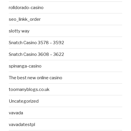
rolldorado-casino
seo_linkk_order
slotty way
Snatch Casino 3578 – 3592
Snatch Casino 3608 – 3622
spinanga-casino
The best new online casino
toomanyblogs.co.uk
Uncategorized
vavada
vavadatestpl