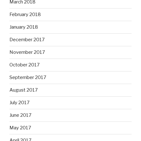
March 2018
February 2018
January 2018
December 2017
November 2017
October 2017
September 2017
August 2017
July 2017
June 2017
May 2017
April 2017