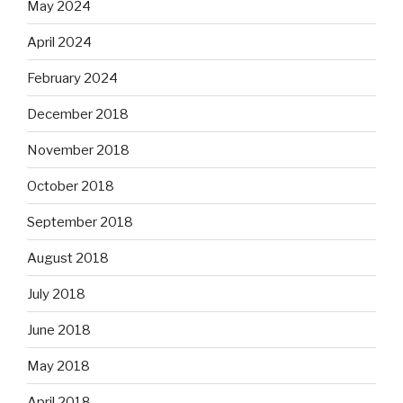
May 2024
April 2024
February 2024
December 2018
November 2018
October 2018
September 2018
August 2018
July 2018
June 2018
May 2018
April 2018