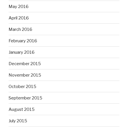
May 2016
April 2016
March 2016
February 2016
January 2016
December 2015
November 2015
October 2015
September 2015
August 2015
July 2015