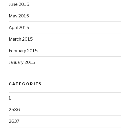
June 2015
May 2015
April 2015
March 2015
February 2015
January 2015
CATEGORIES
1
2586
2637