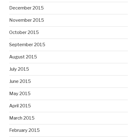
December 2015
November 2015
October 2015
September 2015
August 2015
July 2015
June 2015
May 2015
April 2015
March 2015
February 2015