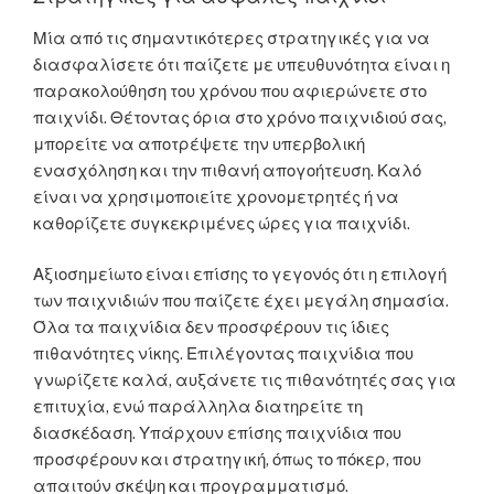
Μία από τις σημαντικότερες στρατηγικές για να
διασφαλίσετε ότι παίζετε με υπευθυνότητα είναι η
παρακολούθηση του χρόνου που αφιερώνετε στο
παιχνίδι. Θέτοντας όρια στο χρόνο παιχνιδιού σας,
μπορείτε να αποτρέψετε την υπερβολική
ενασχόληση και την πιθανή απογοήτευση. Καλό
είναι να χρησιμοποιείτε χρονομετρητές ή να
καθορίζετε συγκεκριμένες ώρες για παιχνίδι.
Αξιοσημείωτο είναι επίσης το γεγονός ότι η επιλογή
των παιχνιδιών που παίζετε έχει μεγάλη σημασία.
Όλα τα παιχνίδια δεν προσφέρουν τις ίδιες
πιθανότητες νίκης. Επιλέγοντας παιχνίδια που
γνωρίζετε καλά, αυξάνετε τις πιθανότητές σας για
επιτυχία, ενώ παράλληλα διατηρείτε τη
διασκέδαση. Υπάρχουν επίσης παιχνίδια που
προσφέρουν και στρατηγική, όπως το πόκερ, που
απαιτούν σκέψη και προγραμματισμό.