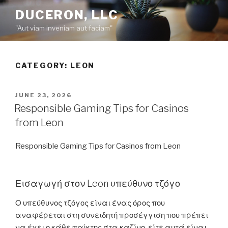
Skip
DUCERON, LLC
to
"Aut viam inveniam aut faciam"
content
CATEGORY:
LEON
POSTED
JUNE 23, 2026
ON
Responsible Gaming Tips for Casinos
from Leon
Responsible Gaming Tips for Casinos from Leon
Εισαγωγή στον Leon υπεύθυνο τζόγο
Ο υπεύθυνος τζόγος είναι ένας όρος που
αναφέρεται στη συνειδητή προσέγγιση που πρέπει
να έχει ο κάθε παίκτης στα καζίνο, είτε αυτά είναι