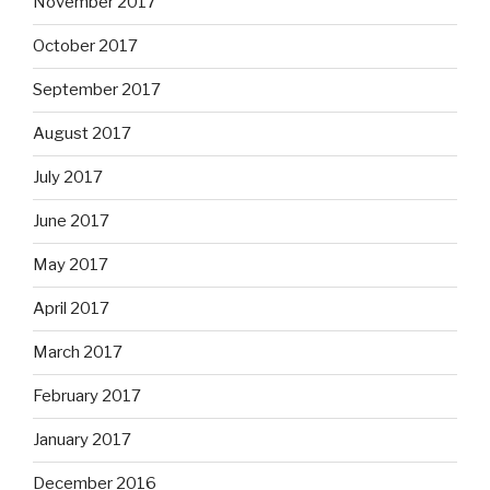
November 2017
October 2017
September 2017
August 2017
July 2017
June 2017
May 2017
April 2017
March 2017
February 2017
January 2017
December 2016