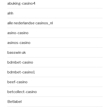
abuking-casino4
ahh
alle nederlandse casinos_nl
asino-casino
asinos-casino
basswin uk
bdmbet-casino
bdmbet-casino1
beef-casino
betcollect-casino
Betlabel