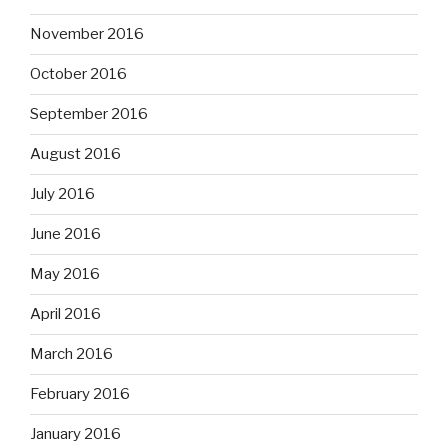
November 2016
October 2016
September 2016
August 2016
July 2016
June 2016
May 2016
April 2016
March 2016
February 2016
January 2016