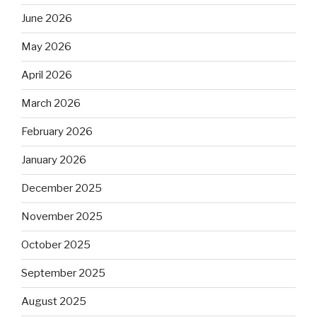
June 2026
May 2026
April 2026
March 2026
February 2026
January 2026
December 2025
November 2025
October 2025
September 2025
August 2025