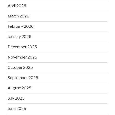
April 2026
March 2026
February 2026
January 2026
December 2025
November 2025
October 2025
September 2025
August 2025
July 2025
June 2025