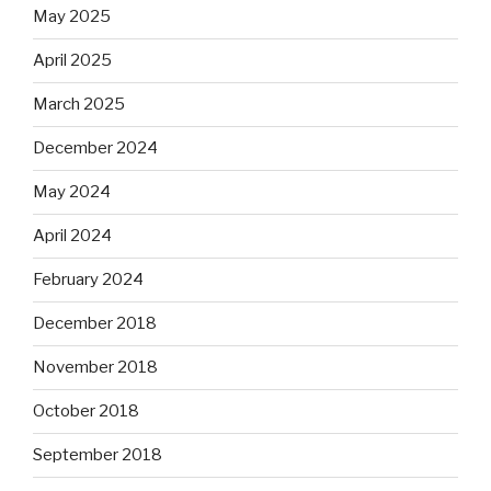
May 2025
April 2025
March 2025
December 2024
May 2024
April 2024
February 2024
December 2018
November 2018
October 2018
September 2018