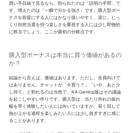
買い手目線で見るなら、削られたのは「説明の手間」で
す。増えたのは「一瞬で分かる強さ」です。購入型ボー
ナスを前提にする人にはかなり扱いやすく、逆に、じっ
くり自然当選を待つ楽しさを重視する人には少し即物的
に映るでしょう。ここが最初の分岐点です。
購入型ボーナスは本当に買う価値があるの
か？
結論から言えば、価値はあります。ただし、全員向けで
はありません。チャットが「今買う？」「いや、あと少
し待て」と割れるのは当然で、KA Gaming版はその議論
を起こしやすい作りです。購入型は、当たり外れの振れ
幅を早く体験したい人には向いていますが、長く回して
熱が上がる過程を楽しみたい人には少し急ぎすぎに感じ
ることがあります。