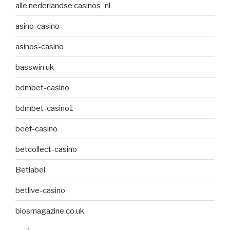
alle nederlandse casinos_nl
asino-casino
asinos-casino
basswin uk
bdmbet-casino
bdmbet-casino1
beef-casino
betcollect-casino
Betlabel
betlive-casino
biosmagazine.co.uk