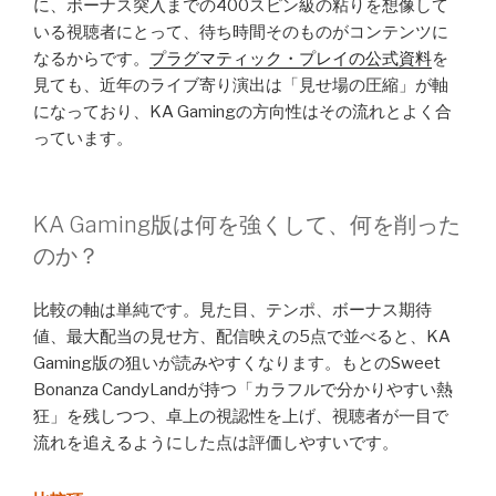
に、ボーナス突入までの400スピン級の粘りを想像して
いる視聴者にとって、待ち時間そのものがコンテンツに
なるからです。
プラグマティック・プレイの公式資料
を
見ても、近年のライブ寄り演出は「見せ場の圧縮」が軸
になっており、KA Gamingの方向性はその流れとよく合
っています。
KA Gaming版は何を強くして、何を削った
のか？
比較の軸は単純です。見た目、テンポ、ボーナス期待
値、最大配当の見せ方、配信映えの5点で並べると、KA
Gaming版の狙いが読みやすくなります。もとのSweet
Bonanza CandyLandが持つ「カラフルで分かりやすい熱
狂」を残しつつ、卓上の視認性を上げ、視聴者が一目で
流れを追えるようにした点は評価しやすいです。