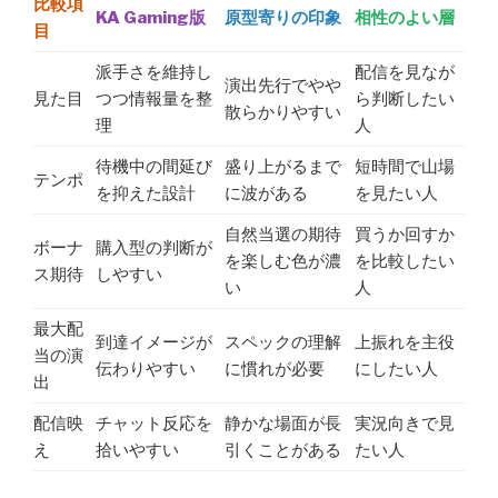
比較項
KA Gaming版
原型寄りの印象
相性のよい層
目
派手さを維持し
配信を見なが
演出先行でやや
見た目
つつ情報量を整
ら判断したい
散らかりやすい
理
人
待機中の間延び
盛り上がるまで
短時間で山場
テンポ
を抑えた設計
に波がある
を見たい人
自然当選の期待
買うか回すか
ボーナ
購入型の判断が
を楽しむ色が濃
を比較したい
ス期待
しやすい
い
人
最大配
到達イメージが
スペックの理解
上振れを主役
当の演
伝わりやすい
に慣れが必要
にしたい人
出
配信映
チャット反応を
静かな場面が長
実況向きで見
え
拾いやすい
引くことがある
たい人