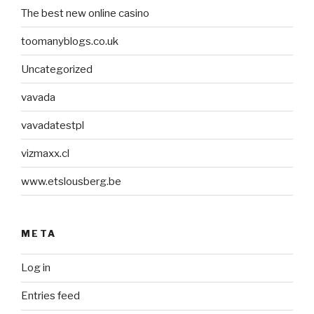
The best new online casino
toomanyblogs.co.uk
Uncategorized
vavada
vavadatestpl
vizmaxx.cl
www.etslousberg.be
META
Log in
Entries feed