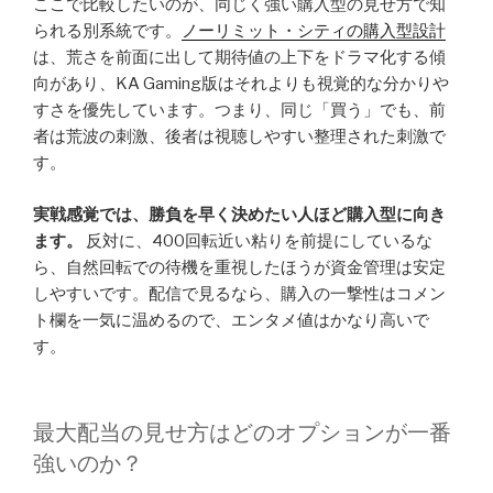
ここで比較したいのが、同じく強い購入型の見せ方で知
られる別系統です。
ノーリミット・シティの購入型設計
は、荒さを前面に出して期待値の上下をドラマ化する傾
向があり、KA Gaming版はそれよりも視覚的な分かりや
すさを優先しています。つまり、同じ「買う」でも、前
者は荒波の刺激、後者は視聴しやすい整理された刺激で
す。
実戦感覚では、勝負を早く決めたい人ほど購入型に向き
ます。
反対に、400回転近い粘りを前提にしているな
ら、自然回転での待機を重視したほうが資金管理は安定
しやすいです。配信で見るなら、購入の一撃性はコメン
ト欄を一気に温めるので、エンタメ値はかなり高いで
す。
最大配当の見せ方はどのオプションが一番
強いのか？