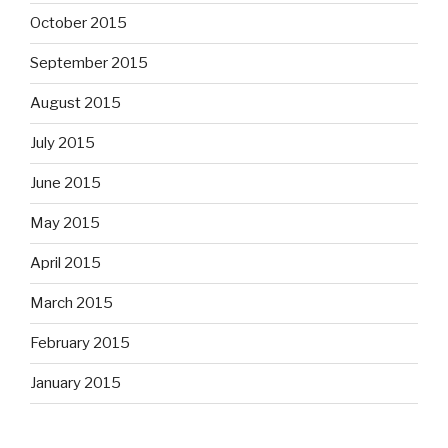
October 2015
September 2015
August 2015
July 2015
June 2015
May 2015
April 2015
March 2015
February 2015
January 2015