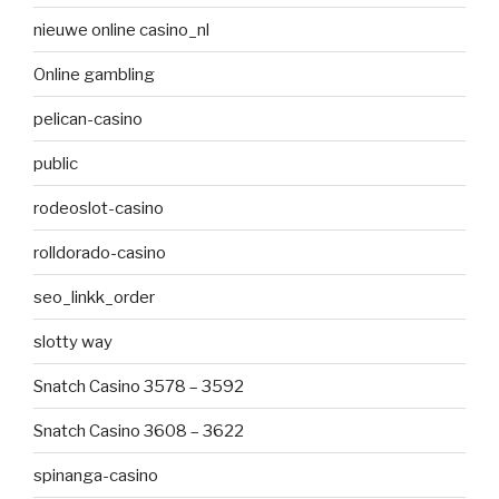
nieuwe online casino_nl
Online gambling
pelican-casino
public
rodeoslot-casino
rolldorado-casino
seo_linkk_order
slotty way
Snatch Casino 3578 – 3592
Snatch Casino 3608 – 3622
spinanga-casino