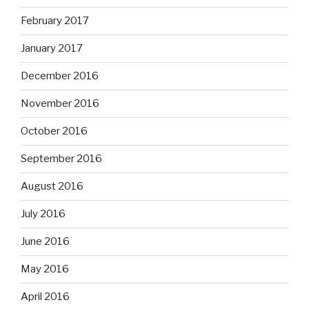
February 2017
January 2017
December 2016
November 2016
October 2016
September 2016
August 2016
July 2016
June 2016
May 2016
April 2016