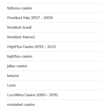
fatboss-casino
Freshbet Italy 3957 – 3959
freshbet-brazil
freshbet-france1
HighFlys Casino 3092 – 3103
highflys-casino
julius-casino
kasyno
Leon
LocoWins Casino 3080 – 3091
monixbet-casino