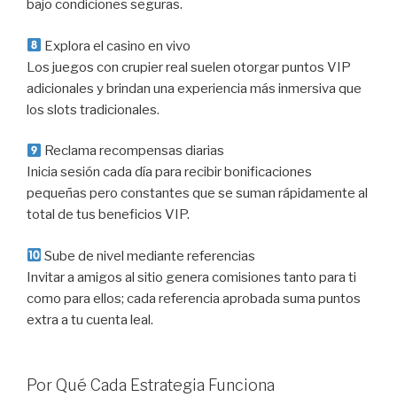
bajo condiciones seguras.
Explora el casino en vivo
Los juegos con crupier real suelen otorgar puntos VIP
adicionales y brindan una experiencia más inmersiva que
los slots tradicionales.
Reclama recompensas diarias
Inicia sesión cada día para recibir bonificaciones
pequeñas pero constantes que se suman rápidamente al
total de tus beneficios VIP.
Sube de nivel mediante referencias
Invitar a amigos al sitio genera comisiones tanto para ti
como para ellos; cada referencia aprobada suma puntos
extra a tu cuenta leal.
Por Qué Cada Estrategia Funciona