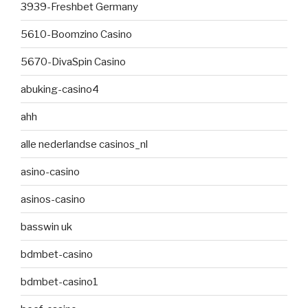
3939-Freshbet Germany
5610-Boomzino Casino
5670-DivaSpin Casino
abuking-casino4
ahh
alle nederlandse casinos_nl
asino-casino
asinos-casino
basswin uk
bdmbet-casino
bdmbet-casino1