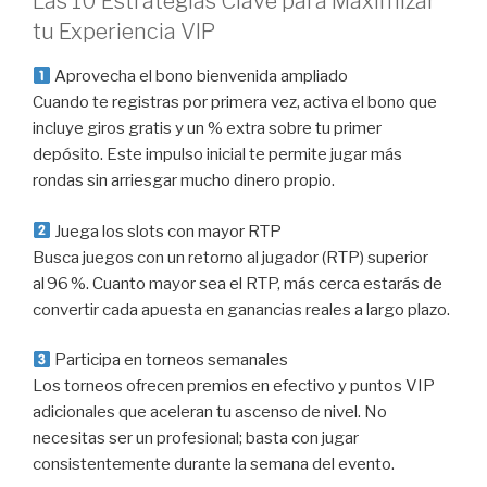
Las 10 Estrategias Clave para Maximizar
tu Experiencia VIP
Aprovecha el bono bienvenida ampliado
Cuando te registras por primera vez, activa el bono que
incluye giros gratis y un % extra sobre tu primer
depósito. Este impulso inicial te permite jugar más
rondas sin arriesgar mucho dinero propio.
Juega los slots con mayor RTP
Busca juegos con un retorno al jugador (RTP) superior
al 96 %. Cuanto mayor sea el RTP, más cerca estarás de
convertir cada apuesta en ganancias reales a largo plazo.
Participa en torneos semanales
Los torneos ofrecen premios en efectivo y puntos VIP
adicionales que aceleran tu ascenso de nivel. No
necesitas ser un profesional; basta con jugar
consistentemente durante la semana del evento.