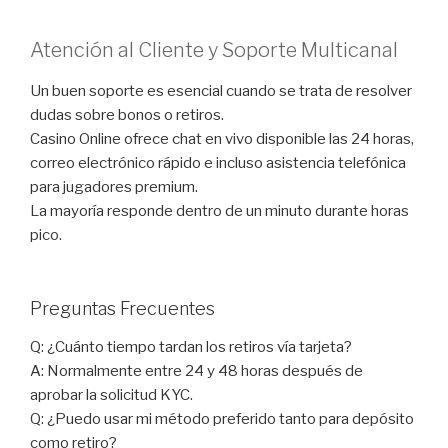
Atención al Cliente y Soporte Multicanal
Un buen soporte es esencial cuando se trata de resolver
dudas sobre bonos o retiros.
Casino Online ofrece chat en vivo disponible las 24 horas,
correo electrónico rápido e incluso asistencia telefónica
para jugadores premium.
La mayoría responde dentro de un minuto durante horas
pico.
Preguntas Frecuentes
Q: ¿Cuánto tiempo tardan los retiros vía tarjeta?
A: Normalmente entre 24 y 48 horas después de
aprobar la solicitud KYC.
Q: ¿Puedo usar mi método preferido tanto para depósito
como retiro?