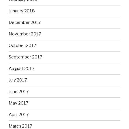
January 2018
December 2017
November 2017
October 2017
September 2017
August 2017
July 2017
June 2017
May 2017
April 2017
March 2017