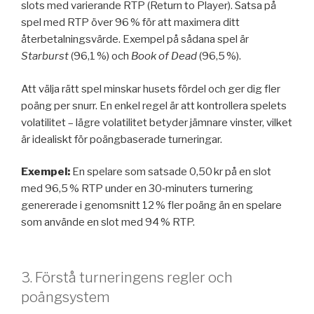
slots med varierande RTP (Return to Player). Satsa på
spel med RTP över 96 % för att maximera ditt
återbetalningsvärde. Exempel på sådana spel är
Starburst
(96,1 %) och
Book of Dead
(96,5 %).
Att välja rätt spel minskar husets fördel och ger dig fler
poäng per snurr. En enkel regel är att kontrollera spelets
volatilitet – lägre volatilitet betyder jämnare vinster, vilket
är idealiskt för poängbaserade turneringar.
Exempel:
En spelare som satsade 0,50 kr på en slot
med 96,5 % RTP under en 30‑minuters turnering
genererade i genomsnitt 12 % fler poäng än en spelare
som använde en slot med 94 % RTP.
3. Förstå turneringens regler och
poängsystem