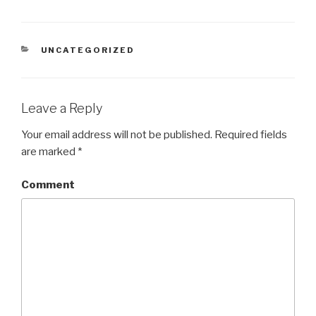
CATEGORIES
UNCATEGORIZED
Leave a Reply
Your email address will not be published.
Required fields
are marked
*
Comment