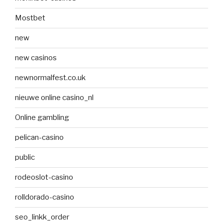
Mostbet
new
new casinos
newnormalfest.co.uk
nieuwe online casino_nl
Online gambling
pelican-casino
public
rodeoslot-casino
rolldorado-casino
seo_linkk_order