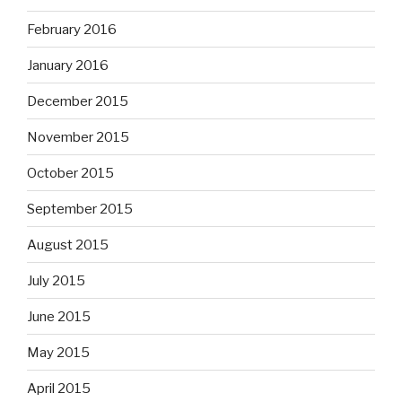
February 2016
January 2016
December 2015
November 2015
October 2015
September 2015
August 2015
July 2015
June 2015
May 2015
April 2015