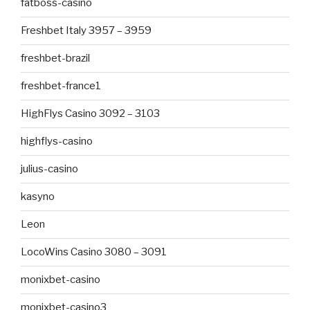
fatboss-casino
Freshbet Italy 3957 – 3959
freshbet-brazil
freshbet-france1
HighFlys Casino 3092 – 3103
highflys-casino
julius-casino
kasyno
Leon
LocoWins Casino 3080 – 3091
monixbet-casino
monixbet-casino3