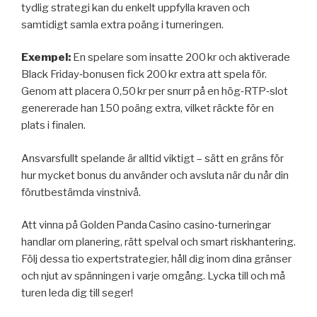
tydlig strategi kan du enkelt uppfylla kraven och
samtidigt samla extra poäng i turneringen.
Exempel:
En spelare som insatte 200 kr och aktiverade
Black Friday‑bonusen fick 200 kr extra att spela för.
Genom att placera 0,50 kr per snurr på en hög‑RTP‑slot
genererade han 150 poäng extra, vilket räckte för en
plats i finalen.
Ansvarsfullt spelande är alltid viktigt – sätt en gräns för
hur mycket bonus du använder och avsluta när du når din
förutbestämda vinstnivå.
Att vinna på Golden Panda Casino casino‑turneringar
handlar om planering, rätt spelval och smart riskhantering.
Följ dessa tio expertstrategier, håll dig inom dina gränser
och njut av spänningen i varje omgång. Lycka till och må
turen leda dig till seger!