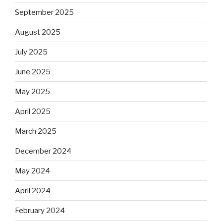
September 2025
August 2025
July 2025
June 2025
May 2025
April 2025
March 2025
December 2024
May 2024
April 2024
February 2024