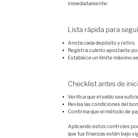
inmediatamente:
Lista rápida para segu
Anota cada depósito y retiro.
Registra cuánto apostaste por
Establece un límite máximo s
Checklist antes de inic
Verifica que el saldo sea sufic
Revisa las condiciones del bon
Confirma que el método de pag
Aplicando estos controles po
que tus finanzas están bajo vi