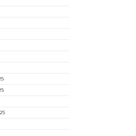
25
25
025