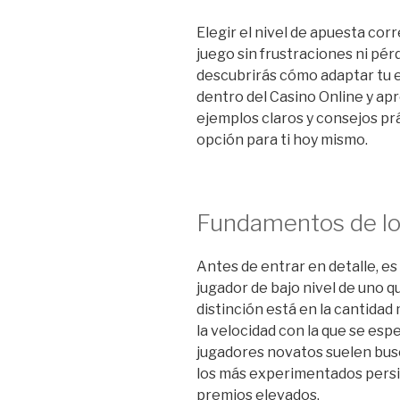
Elegir el nivel de apuesta cor
juego sin frustraciones ni pér
descubrirás cómo adaptar tu es
dentro del Casino Online y ap
ejemplos claros y consejos prá
opción para ti hoy mismo.
Fundamentos de lo
Antes de entrar en detalle, es
jugador de bajo nivel de uno q
distinción está en la cantidad
la velocidad con la que se esp
jugadores novatos suelen busc
los más experimentados pers
premios elevados.