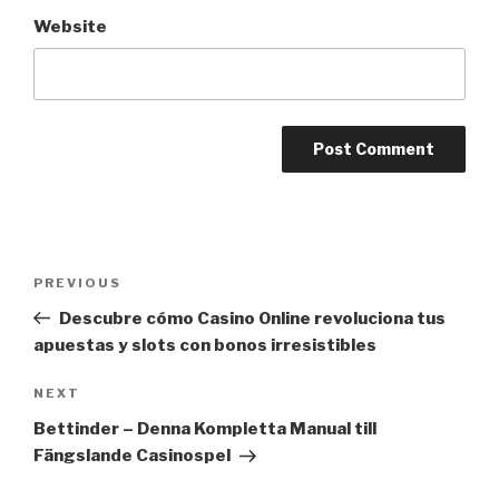
Website
Post
PREVIOUS
Previous
navigation
Post
Descubre cómo Casino Online revoluciona tus
apuestas y slots con bonos irresistibles
NEXT
Next
Post
Bettinder – Denna Kompletta Manual till
Fängslande Casinospel