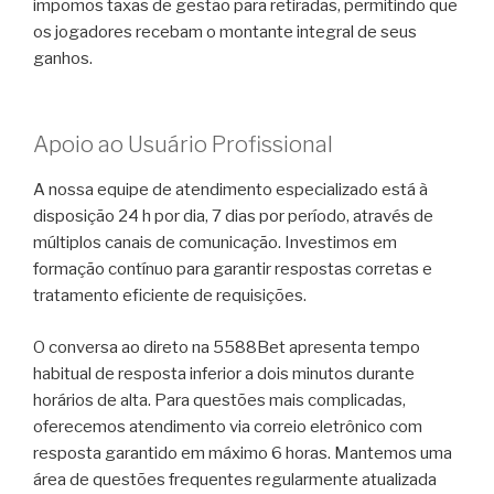
impomos taxas de gestão para retiradas, permitindo que
os jogadores recebam o montante integral de seus
ganhos.
Apoio ao Usuário Profissional
A nossa equipe de atendimento especializado está à
disposição 24 h por dia, 7 dias por período, através de
múltiplos canais de comunicação. Investimos em
formação contínuo para garantir respostas corretas e
tratamento eficiente de requisições.
O conversa ao direto na 5588Bet apresenta tempo
habitual de resposta inferior a dois minutos durante
horários de alta. Para questões mais complicadas,
oferecemos atendimento via correio eletrônico com
resposta garantido em máximo 6 horas. Mantemos uma
área de questões frequentes regularmente atualizada