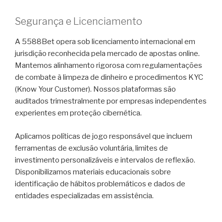
Segurança e Licenciamento
A 5588Bet opera sob licenciamento internacional em
jurisdição reconhecida pela mercado de apostas online.
Mantemos alinhamento rigorosa com regulamentações
de combate à limpeza de dinheiro e procedimentos KYC
(Know Your Customer). Nossos plataformas são
auditados trimestralmente por empresas independentes
experientes em proteção cibernética.
Aplicamos políticas de jogo responsável que incluem
ferramentas de exclusão voluntária, limites de
investimento personalizáveis e intervalos de reflexão.
Disponibilizamos materiais educacionais sobre
identificação de hábitos problemáticos e dados de
entidades especializadas em assistência.