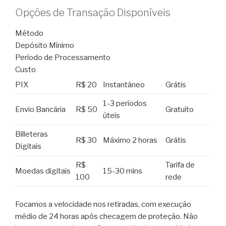
Opções de Transação Disponíveis
Método
Depósito Mínimo
Período de Processamento
Custo
PIX
R$ 20
Instantâneo
Grátis
1-3 períodos
Envio Bancária
R$ 50
Gratuito
úteis
Billeteras
R$ 30
Máximo 2 horas
Grátis
Digitais
R$
Tarifa de
Moedas digitais
15-30 mins
100
rede
Focamos a velocidade nos retiradas, com execução
médio de 24 horas após checagem de proteção. Não