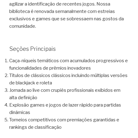
agilizar a identificação de recentes jogos. Nossa
biblioteca é renovada semanalmente com estreias
exclusivos e games que se sobressaem nas gostos da
comunidade.
Seções Principais
Caça-níqueis temáticos com acumulados progressivos e
funcionalidades de prêmios inovadores
Títulos de clássicos clássicos incluindo múltiplas versões
de blackjack e roleta
Jornada ao live com crupiês profissionais exibidos em
alta definição
Explosão games e jogos de lazer rápido para partidas
dinâmicas
Torneios competitivos com premiações garantidas e
rankings de classificação