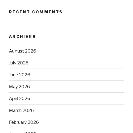
RECENT COMMENTS
ARCHIVES
August 2026
July 2026
June 2026
May 2026
April 2026
March 2026
February 2026