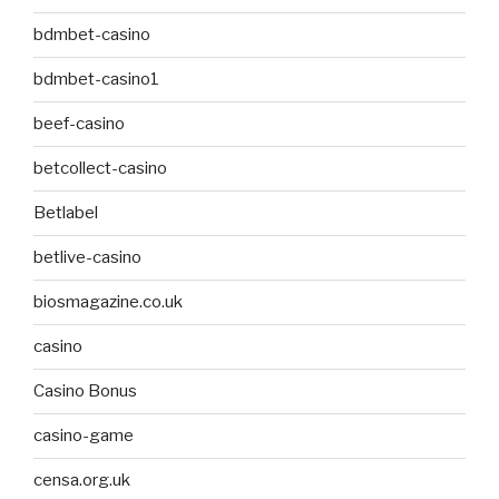
bdmbet-casino
bdmbet-casino1
beef-casino
betcollect-casino
Betlabel
betlive-casino
biosmagazine.co.uk
casino
Casino Bonus
casino-game
censa.org.uk