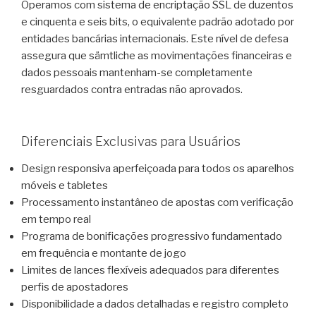
Operamos com sistema de encriptação SSL de duzentos
e cinquenta e seis bits, o equivalente padrão adotado por
entidades bancárias internacionais. Este nível de defesa
assegura que sämtliche as movimentações financeiras e
dados pessoais mantenham-se completamente
resguardados contra entradas não aprovados.
Diferenciais Exclusivas para Usuários
Design responsiva aperfeiçoada para todos os aparelhos
móveis e tabletes
Processamento instantâneo de apostas com verificação
em tempo real
Programa de bonificações progressivo fundamentado
em frequência e montante de jogo
Limites de lances flexíveis adequados para diferentes
perfis de apostadores
Disponibilidade a dados detalhadas e registro completo