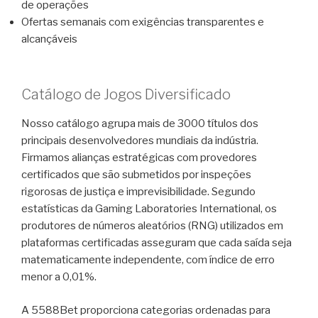
de operações
Ofertas semanais com exigências transparentes e
alcançáveis
Catálogo de Jogos Diversificado
Nosso catálogo agrupa mais de 3000 títulos dos
principais desenvolvedores mundiais da indústria.
Firmamos alianças estratégicas com provedores
certificados que são submetidos por inspeções
rigorosas de justiça e imprevisibilidade. Segundo
estatísticas da Gaming Laboratories International, os
produtores de números aleatórios (RNG) utilizados em
plataformas certificadas asseguram que cada saída seja
matematicamente independente, com índice de erro
menor a 0,01%.
A 5588Bet proporciona categorias ordenadas para