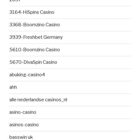
3164-HiSpins Casino
3368-Boomzino Casino
3939-Freshbet Germany
5610-Boomzino Casino
5670-DivaSpin Casino
abuking-casino4
ahh
alle nederlandse casinos_nl
asino-casino
asinos-casino
basswin uk