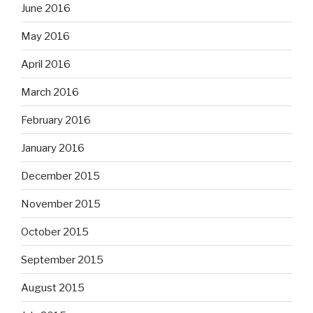
June 2016
May 2016
April 2016
March 2016
February 2016
January 2016
December 2015
November 2015
October 2015
September 2015
August 2015