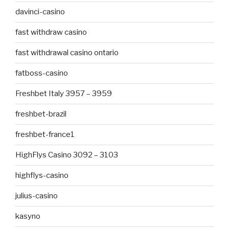
davinci-casino
fast withdraw casino
fast withdrawal casino ontario
fatboss-casino
Freshbet Italy 3957 – 3959
freshbet-brazil
freshbet-france1
HighFlys Casino 3092 – 3103
highflys-casino
julius-casino
kasyno