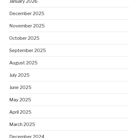
January 2026
December 2025
November 2025
October 2025
September 2025
August 2025
July 2025
June 2025
May 2025
April 2025
March 2025
December 2024