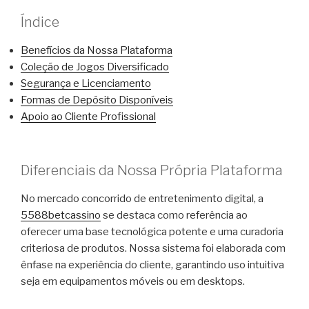
Índice
Benefícios da Nossa Plataforma
Coleção de Jogos Diversificado
Segurança e Licenciamento
Formas de Depósito Disponíveis
Apoio ao Cliente Profissional
Diferenciais da Nossa Própria Plataforma
No mercado concorrido de entretenimento digital, a
5588betcassino
se destaca como referência ao
oferecer uma base tecnológica potente e uma curadoria
criteriosa de produtos. Nossa sistema foi elaborada com
ênfase na experiência do cliente, garantindo uso intuitiva
seja em equipamentos móveis ou em desktops.