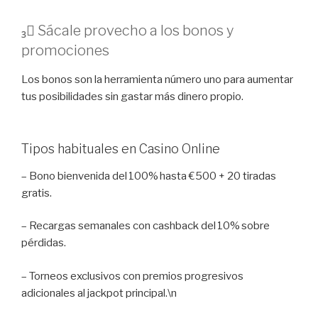
₃️⃣ Sácale provecho a los bonos y
promociones
Los bonos son la herramienta número uno para aumentar
tus posibilidades sin gastar más dinero propio.
Tipos habituales en Casino Online
– Bono bienvenida del 100% hasta €500 + 20 tiradas
gratis.
– Recargas semanales con cashback del 10% sobre
pérdidas.
– Torneos exclusivos con premios progresivos
adicionales al jackpot principal.\n