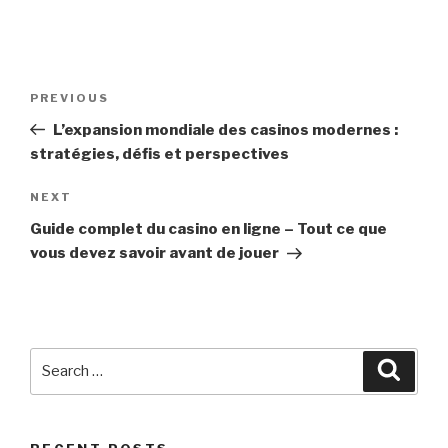
Post
PREVIOUS
Previous
navigation
Post
L’expansion mondiale des casinos modernes :
stratégies, défis et perspectives
NEXT
Next
Post
Guide complet du casino en ligne – Tout ce que
vous devez savoir avant de jouer
Search
Searc
for: