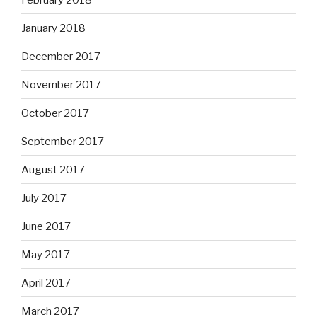
January 2018
December 2017
November 2017
October 2017
September 2017
August 2017
July 2017
June 2017
May 2017
April 2017
March 2017