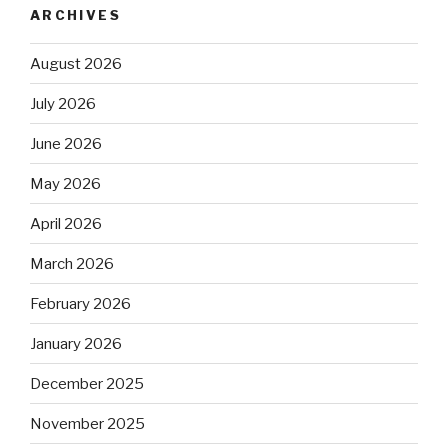
ARCHIVES
August 2026
July 2026
June 2026
May 2026
April 2026
March 2026
February 2026
January 2026
December 2025
November 2025