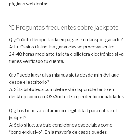
páginas web lentas.
⁵️⃣ Preguntas frecuentes sobre jackpots
Q: ¿Cuánto tiempo tarda en pagarse un jackpot ganado?
A: En Casino Online, las ganancias se procesan entre
24‑48 horas mediante tarjeta o billetera electrónica si ya
tienes verificado tu cuenta.
Q: ¿Puedo jugar a las mismas slots desde mi móvil que
desde el escritorio?
A: Sí, la biblioteca completa está disponible tanto en
desktop como en iOS/Android sin perder funcionalidades.
Q: ¿Los bonos afectarán mi elegibilidad para cobrar el
jackpot?
A: Solo si juegas bajo condiciones especiales como
“bono exclusivo”. En la mayoría de casos puedes