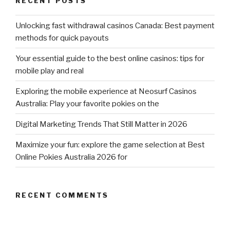
RECENT POSTS
Unlocking fast withdrawal casinos Canada: Best payment
methods for quick payouts
Your essential guide to the best online casinos: tips for
mobile play and real
Exploring the mobile experience at Neosurf Casinos
Australia: Play your favorite pokies on the
Digital Marketing Trends That Still Matter in 2026
Maximize your fun: explore the game selection at Best
Online Pokies Australia 2026 for
RECENT COMMENTS