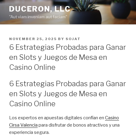
Skip
DUCERON, LLC
to
"Aut viam inveniam aut faciam"
content
POSTED
NOVEMBER 25, 2025
BY
SOJAT
ON
6 Estrategias Probadas para Ganar
en Slots y Juegos de Mesa en
Casino Online
6 Estrategias Probadas para Ganar
en Slots y Juegos de Mesa en
Casino Online
Los expertos en apuestas digitales confían en
Casino
Cirsa Valencia
para disfrutar de bonos atractivos y una
experiencia segura.