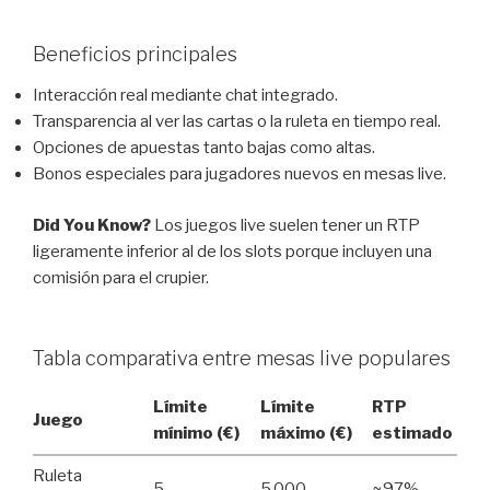
Beneficios principales
Interacción real mediante chat integrado.
Transparencia al ver las cartas o la ruleta en tiempo real.
Opciones de apuestas tanto bajas como altas.
Bonos especiales para jugadores nuevos en mesas live.
Did You Know?
Los juegos live suelen tener un RTP
ligeramente inferior al de los slots porque incluyen una
comisión para el crupier.
Tabla comparativa entre mesas live populares
Límite
Límite
RTP
Juego
mínimo (€)
máximo (€)
estimado
Ruleta
5
5 000
≈97%