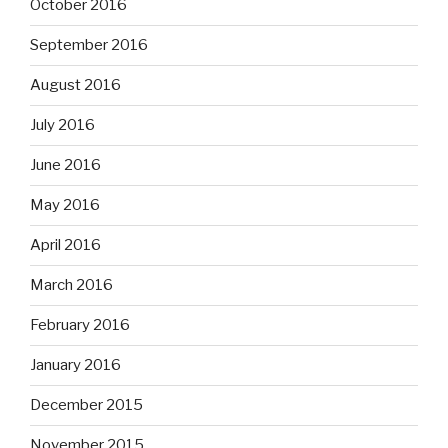
October 2016
September 2016
August 2016
July 2016
June 2016
May 2016
April 2016
March 2016
February 2016
January 2016
December 2015
November 2015