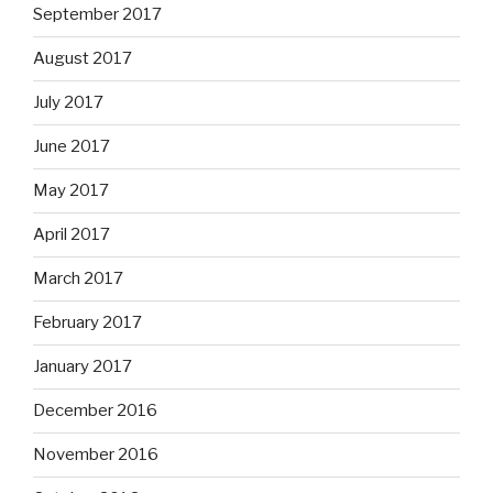
September 2017
August 2017
July 2017
June 2017
May 2017
April 2017
March 2017
February 2017
January 2017
December 2016
November 2016