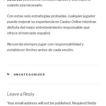
cuando sea necesario.
Con estas seis estrategias probadas, cualquier jugador
puede mejorar su experiencia en Casino Online mientras
disfruta del mejor entretenimiento responsable que
ofrece el mercado español.
Recuerda siempre jugar con responsabilidad y
establecer límites antes de cada sesión.
CATEGORIES
UNCATEGORIZED
Leave a Reply
Your email address will not be published.
Required fields