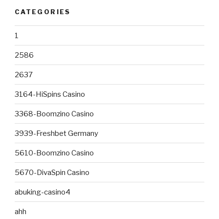
CATEGORIES
1
2586
2637
3164-HiSpins Casino
3368-Boomzino Casino
3939-Freshbet Germany
5610-Boomzino Casino
5670-DivaSpin Casino
abuking-casino4
ahh