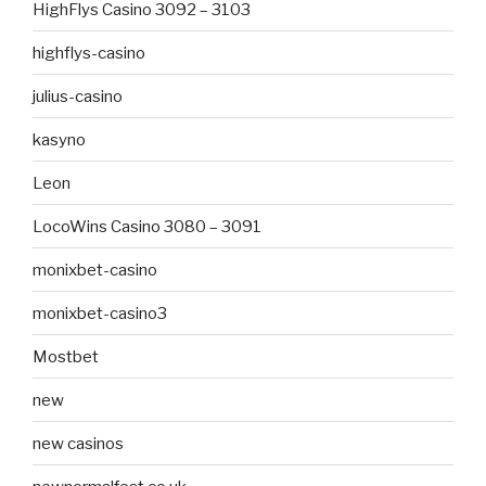
HighFlys Casino 3092 – 3103
highflys-casino
julius-casino
kasyno
Leon
LocoWins Casino 3080 – 3091
monixbet-casino
monixbet-casino3
Mostbet
new
new casinos