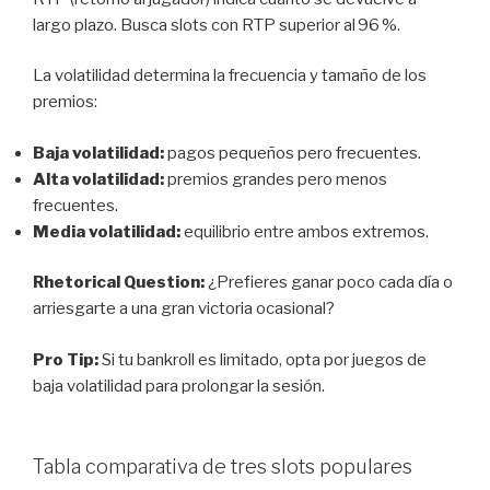
largo plazo. Busca slots con RTP superior al 96 %.
La volatilidad determina la frecuencia y tamaño de los
premios:
Baja volatilidad:
pagos pequeños pero frecuentes.
Alta volatilidad:
premios grandes pero menos
frecuentes.
Media volatilidad:
equilibrio entre ambos extremos.
Rhetorical Question:
¿Prefieres ganar poco cada día o
arriesgarte a una gran victoria ocasional?
Pro Tip:
Si tu bankroll es limitado, opta por juegos de
baja volatilidad para prolongar la sesión.
Tabla comparativa de tres slots populares