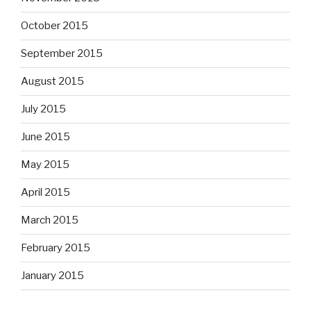
October 2015
September 2015
August 2015
July 2015
June 2015
May 2015
April 2015
March 2015
February 2015
January 2015