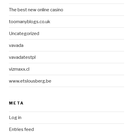
The best new online casino
toomanyblogs.co.uk
Uncategorized
vavada
vavadatestpl
vizmaxx.cl
www.etslousberg.be
META
Log in
Entries feed