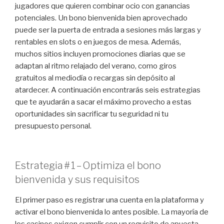
jugadores que quieren combinar ocio con ganancias
potenciales. Un bono bienvenida bien aprovechado
puede ser la puerta de entrada a sesiones más largas y
rentables en slots o en juegos de mesa. Además,
muchos sitios incluyen promociones diarias que se
adaptan al ritmo relajado del verano, como giros
gratuitos al mediodía o recargas sin depósito al
atardecer. A continuación encontrarás seis estrategias
que te ayudarán a sacar el máximo provecho a estas
oportunidades sin sacrificar tu seguridad ni tu
presupuesto personal.
Estrategia # 1 – Optimiza el bono
bienvenida y sus requisitos
El primer paso es registrar una cuenta en la plataforma y
activar el bono bienvenida lo antes posible. La mayoría de
los casinos exigen cumplir con un requisito de apuesta