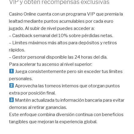
VIP y obtén recompensas exclusivas
Casino Online cuenta con un programa VIP que premia la
lealtad mediante puntos acumulables por cada euro
jugado. Al subir de nivel puedes acceder a:
– Cashback semanal del 10% sobre pérdidas netas.
– Límites máximos más altos para depósitos y retiros
rápidos.
– Gestor personal disponible las 24 horas del día.
Para acelerar tu ascenso al nivel superior:
Juega consistentemente pero sin exceder tus límites
personales.
Aprovecha las torneos internos que otorgan puntos
extra por posición final.
Mantén actualizada tu información bancaria para evitar
demoras al retirar ganancias.
Este enfoque combina diversión continua con beneficios
tangibles que mejoran la experiencia global.