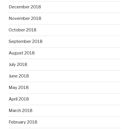
December 2018
November 2018
October 2018
September 2018
August 2018
July 2018
June 2018
May 2018
April 2018
March 2018
February 2018