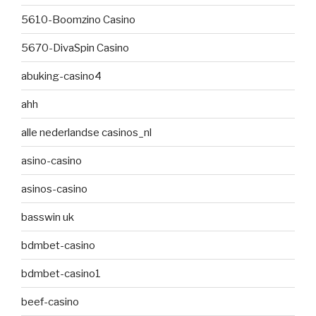
5610-Boomzino Casino
5670-DivaSpin Casino
abuking-casino4
ahh
alle nederlandse casinos_nl
asino-casino
asinos-casino
basswin uk
bdmbet-casino
bdmbet-casino1
beef-casino