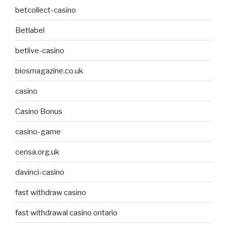
betcollect-casino
Betlabel
betlive-casino
biosmagazine.co.uk
casino
Casino Bonus
casino-game
censa.org.uk
davinci-casino
fast withdraw casino
fast withdrawal casino ontario