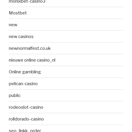
monixbet-casino3
Mostbet
new
new casinos
newnormalfest.co.uk
nieuwe online casino_nl
Online gambling
pelican-casino
public
rodeoslot-casino
rolldorado-casino
seo_linkk_order