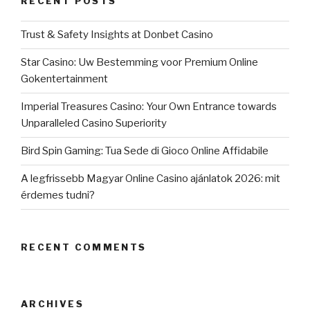
RECENT POSTS
Trust & Safety Insights at Donbet Casino
Star Casino: Uw Bestemming voor Premium Online
Gokentertainment
Imperial Treasures Casino: Your Own Entrance towards
Unparalleled Casino Superiority
Bird Spin Gaming: Tua Sede di Gioco Online Affidabile
A legfrissebb Magyar Online Casino ajánlatok 2026: mit
érdemes tudni?
RECENT COMMENTS
ARCHIVES