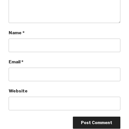
Name
*
Email
*
Website