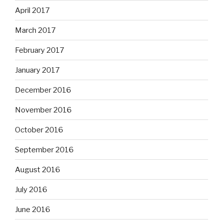
April 2017
March 2017
February 2017
January 2017
December 2016
November 2016
October 2016
September 2016
August 2016
July 2016
June 2016