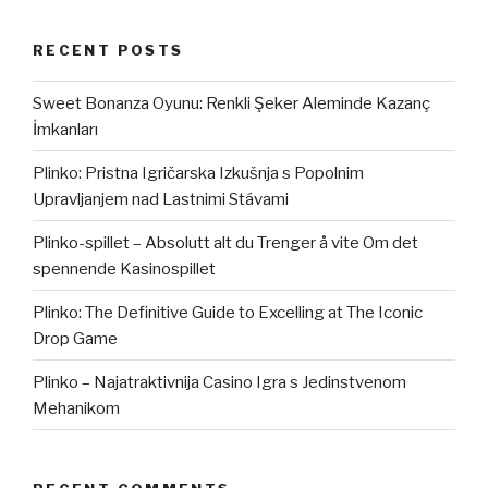
RECENT POSTS
Sweet Bonanza Oyunu: Renkli Şeker Aleminde Kazanç
İmkanları
Plinko: Pristna Igričarska Izkušnja s Popolnim
Upravljanjem nad Lastnimi Stávami
Plinko-spillet – Absolutt alt du Trenger å vite Om det
spennende Kasinospillet
Plinko: The Definitive Guide to Excelling at The Iconic
Drop Game
Plinko – Najatraktivnija Casino Igra s Jedinstvenom
Mehanikom