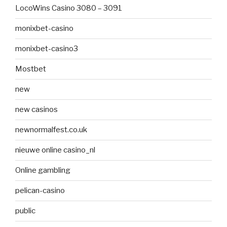
LocoWins Casino 3080 – 3091
monixbet-casino
monixbet-casino3
Mostbet
new
new casinos
newnormalfest.co.uk
nieuwe online casino_nl
Online gambling
pelican-casino
public