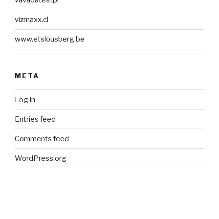
vavadatestpl
vizmaxx.cl
www.etslousberg.be
META
Log in
Entries feed
Comments feed
WordPress.org