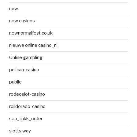
new
new casinos
newnormalfest.co.uk
nieuwe online casino_nl
Online gambling
pelican-casino
public
rodeoslot-casino
rolldorado-casino
seo_linkk_order
slotty way