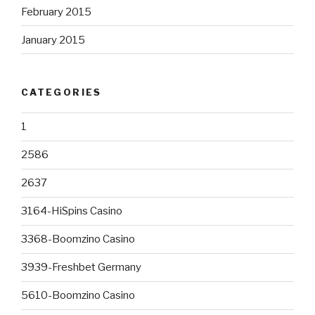
February 2015
January 2015
CATEGORIES
1
2586
2637
3164-HiSpins Casino
3368-Boomzino Casino
3939-Freshbet Germany
5610-Boomzino Casino