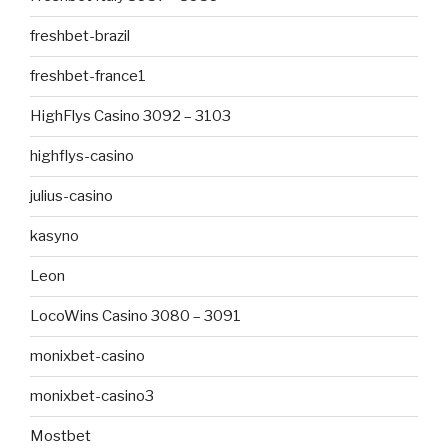
freshbet-brazil
freshbet-france1
HighFlys Casino 3092 – 3103
highflys-casino
julius-casino
kasyno
Leon
LocoWins Casino 3080 – 3091
monixbet-casino
monixbet-casino3
Mostbet