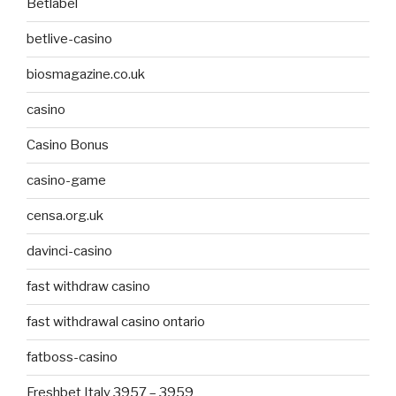
Betlabel
betlive-casino
biosmagazine.co.uk
casino
Casino Bonus
casino-game
censa.org.uk
davinci-casino
fast withdraw casino
fast withdrawal casino ontario
fatboss-casino
Freshbet Italy 3957 – 3959