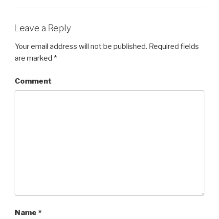
Leave a Reply
Your email address will not be published.
Required fields
are marked
*
Comment
Name
*