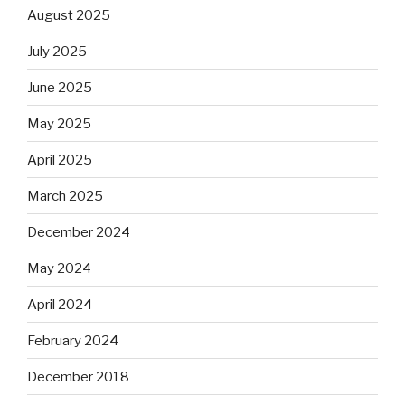
August 2025
July 2025
June 2025
May 2025
April 2025
March 2025
December 2024
May 2024
April 2024
February 2024
December 2018