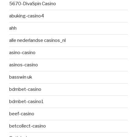
5670-DivaSpin Casino
abuking-casino4
ahh
alle nederlandse casinos_nl
asino-casino
asinos-casino
basswin uk
bdmbet-casino
bdmbet-casino1
beef-casino
betcollect-casino