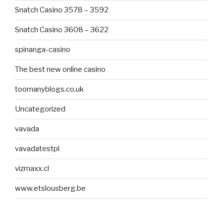
Snatch Casino 3578 – 3592
Snatch Casino 3608 – 3622
spinanga-casino
The best new online casino
toomanyblogs.co.uk
Uncategorized
vavada
vavadatestpl
vizmaxx.cl
www.etslousberg.be