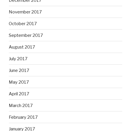
December 2017
November 2017
October 2017
September 2017
August 2017
July 2017
June 2017
May 2017
April 2017
March 2017
February 2017
January 2017