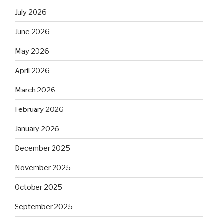
July 2026
June 2026
May 2026
April 2026
March 2026
February 2026
January 2026
December 2025
November 2025
October 2025
September 2025