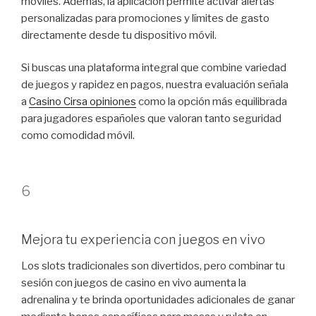
móviles. Además, la aplicación permite activar alertas
personalizadas para promociones y límites de gasto
directamente desde tu dispositivo móvil.
Si buscas una plataforma integral que combine variedad
de juegos y rapidez en pagos, nuestra evaluación señala
a
Casino Cirsa opiniones
como la opción más equilibrada
para jugadores españoles que valoran tanto seguridad
como comodidad móvil.
6
Mejora tu experiencia con juegos en vivo
Los slots tradicionales son divertidos, pero combinar tu
sesión con juegos de casino en vivo aumenta la
adrenalina y te brinda oportunidades adicionales de ganar