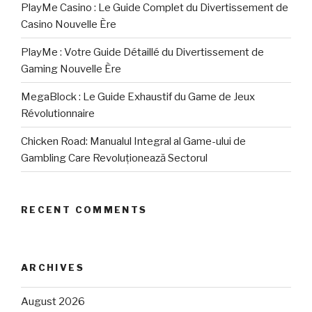
PlayMe Casino : Le Guide Complet du Divertissement de
Casino Nouvelle Ère
PlayMe : Votre Guide Détaillé du Divertissement de
Gaming Nouvelle Ère
MegaBlock : Le Guide Exhaustif du Game de Jeux
Révolutionnaire
Chicken Road: Manualul Integral al Game-ului de
Gambling Care Revoluționează Sectorul
RECENT COMMENTS
ARCHIVES
August 2026