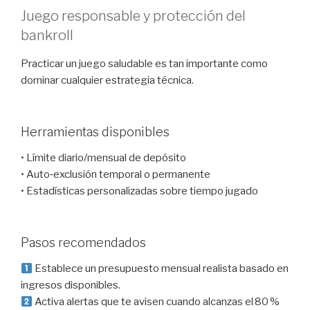
Juego responsable y protección del
bankroll
Practicar un juego saludable es tan importante como
dominar cualquier estrategia técnica.
Herramientas disponibles
• Límite diario/mensual de depósito
• Auto‑exclusión temporal o permanente
• Estadísticas personalizadas sobre tiempo jugado
Pasos recomendados
Establece un presupuesto mensual realista basado en
ingresos disponibles.
Activa alertas que te avisen cuando alcanzas el 80 %