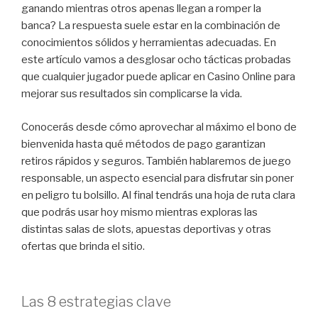
ganando mientras otros apenas llegan a romper la
banca? La respuesta suele estar en la combinación de
conocimientos sólidos y herramientas adecuadas. En
este artículo vamos a desglosar ocho tácticas probadas
que cualquier jugador puede aplicar en Casino Online para
mejorar sus resultados sin complicarse la vida.
Conocerás desde cómo aprovechar al máximo el bono de
bienvenida hasta qué métodos de pago garantizan
retiros rápidos y seguros. También hablaremos de juego
responsable, un aspecto esencial para disfrutar sin poner
en peligro tu bolsillo. Al final tendrás una hoja de ruta clara
que podrás usar hoy mismo mientras exploras las
distintas salas de slots, apuestas deportivas y otras
ofertas que brinda el sitio.
Las 8 estrategias clave