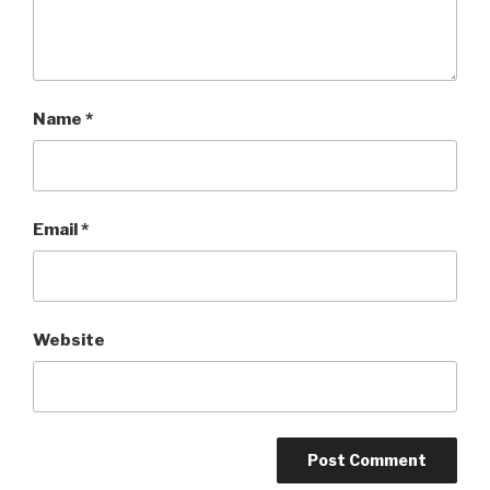
Name
*
Email
*
Website