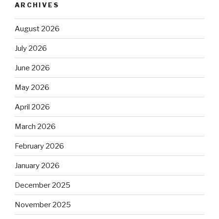
ARCHIVES
August 2026
July 2026
June 2026
May 2026
April 2026
March 2026
February 2026
January 2026
December 2025
November 2025