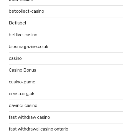
betcollect-casino
Betlabel
betlive-casino
biosmagazine.co.uk
casino
Casino Bonus
casino-game
censa.org.uk
davinci-casino
fast withdraw casino
fast withdrawal casino ontario