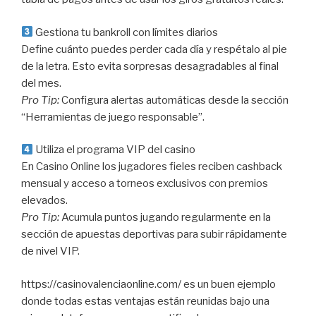
Gestiona tu bankroll con límites diarios
Define cuánto puedes perder cada día y respétalo al pie
de la letra. Esto evita sorpresas desagradables al final
del mes.
Pro Tip:
Configura alertas automáticas desde la sección
“Herramientas de juego responsable”.
Utiliza el programa VIP del casino
En Casino Online los jugadores fieles reciben cashback
mensual y acceso a torneos exclusivos con premios
elevados.
Pro Tip:
Acumula puntos jugando regularmente en la
sección de apuestas deportivas para subir rápidamente
de nivel VIP.
https://casinovalenciaonline.com/ es un buen ejemplo
donde todas estas ventajas están reunidas bajo una