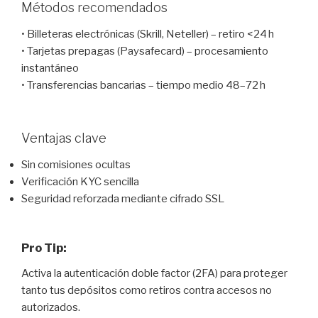
Métodos recomendados
• Billeteras electrónicas (Skrill, Neteller) – retiro <24 h
• Tarjetas prepagas (Paysafecard) – procesamiento
instantáneo
• Transferencias bancarias – tiempo medio 48–72 h
Ventajas clave
Sin comisiones ocultas
Verificación KYC sencilla
Seguridad reforzada mediante cifrado SSL
Pro Tip:
Activa la autenticación doble factor (2FA) para proteger
tanto tus depósitos como retiros contra accesos no
autorizados.