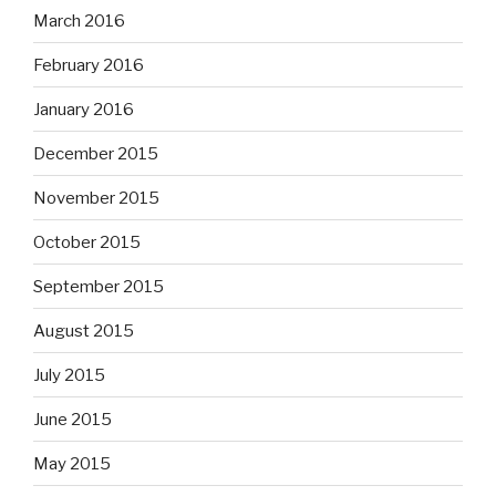
March 2016
February 2016
January 2016
December 2015
November 2015
October 2015
September 2015
August 2015
July 2015
June 2015
May 2015