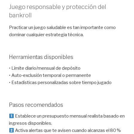
Juego responsable y protección del
bankroll
Practicar un juego saludable es tan importante como
dominar cualquier estrategia técnica.
Herramientas disponibles
• Límite diario/mensual de depósito
• Auto‑exclusión temporal o permanente
• Estadísticas personalizadas sobre tiempo jugado
Pasos recomendados
Establece un presupuesto mensual realista basado en
ingresos disponibles.
Activa alertas que te avisen cuando alcanzas el 80 %