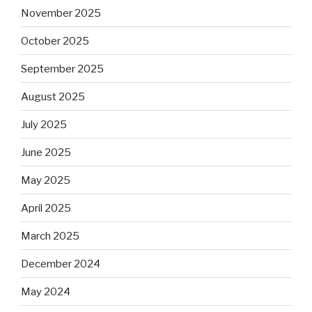
November 2025
October 2025
September 2025
August 2025
July 2025
June 2025
May 2025
April 2025
March 2025
December 2024
May 2024