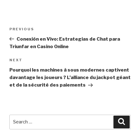
Post
PREVIOUS
Previous
navigation
Post
Conexión en Vivo: Estrategias de Chat para
Triunfar en Casino Online
NEXT
Next
Post
Pourquoi les machines à sous modernes captivent
davantage les joueurs ? L’alliance du jackpot géant
et de la sécurité des paiements
Search
Searc
for: