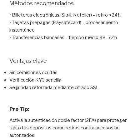
Métodos recomendados
• Billeteras electrónicas (Skrill, Neteller) – retiro <24 h
• Tarjetas prepagas (Paysafecard) – procesamiento
instantáneo
• Transferencias bancarias – tiempo medio 48–72 h
Ventajas clave
Sin comisiones ocultas
Verificación KYC sencilla
Seguridad reforzada mediante cifrado SSL
Pro Tip:
Activa la autenticación doble factor (2FA) para proteger
tanto tus depósitos como retiros contra accesos no
autorizados.