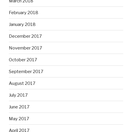
March 2018
February 2018
January 2018
December 2017
November 2017
October 2017
September 2017
August 2017
July 2017
June 2017
May 2017
April 2017