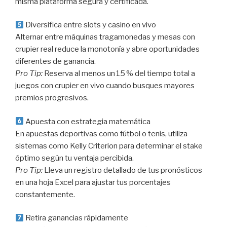
misma plataforma segura y certificada.
Diversifica entre slots y casino en vivo
Alternar entre máquinas tragamonedas y mesas con
crupier real reduce la monotonía y abre oportunidades
diferentes de ganancia.​
Pro Tip:
Reserva al menos un 15 % del tiempo total a
juegos con crupier en vivo cuando busques mayores
premios progresivos.​
Apuesta con estrategia matemática
En apuestas deportivas como fútbol o tenis, utiliza
sistemas como Kelly Criterion para determinar el stake
óptimo según tu ventaja percibida.​
Pro Tip:
Lleva un registro detallado de tus pronósticos
en una hoja Excel para ajustar tus porcentajes
constantemente.​
Retira ganancias rápidamente