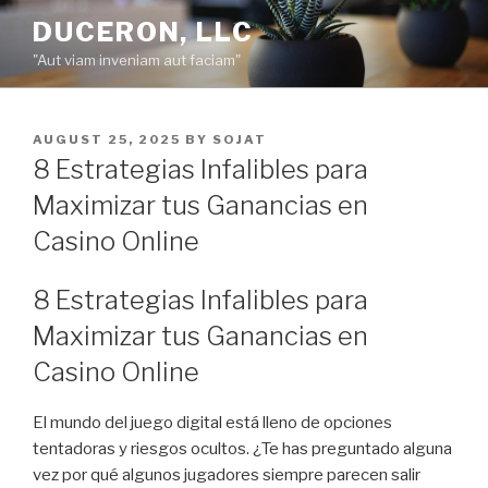
Skip
DUCERON, LLC
to
"Aut viam inveniam aut faciam"
content
POSTED
AUGUST 25, 2025
BY
SOJAT
ON
8 Estrategias Infalibles para
Maximizar tus Ganancias en
Casino Online
8 Estrategias Infalibles para
Maximizar tus Ganancias en
Casino Online
El mundo del juego digital está lleno de opciones
tentadoras y riesgos ocultos. ¿Te has preguntado alguna
vez por qué algunos jugadores siempre parecen salir