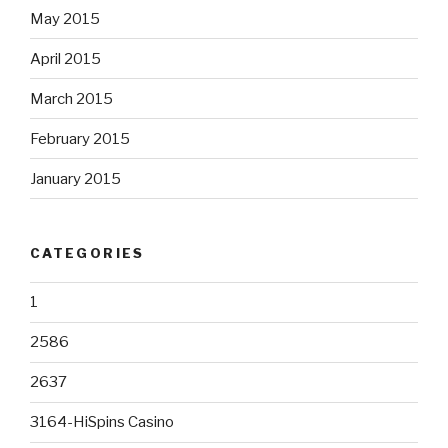
May 2015
April 2015
March 2015
February 2015
January 2015
CATEGORIES
1
2586
2637
3164-HiSpins Casino