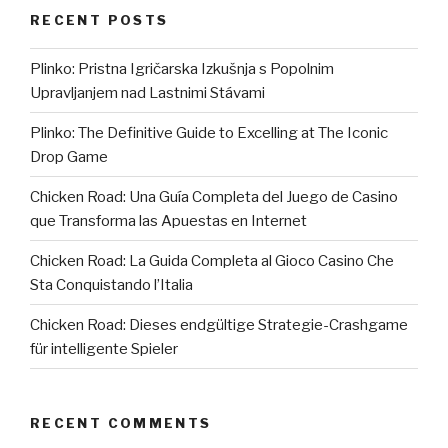
RECENT POSTS
Plinko: Pristna Igričarska Izkušnja s Popolnim
Upravljanjem nad Lastnimi Stávami
Plinko: The Definitive Guide to Excelling at The Iconic
Drop Game
Chicken Road: Una Guía Completa del Juego de Casino
que Transforma las Apuestas en Internet
Chicken Road: La Guida Completa al Gioco Casino Che
Sta Conquistando l’Italia
Chicken Road: Dieses endgültige Strategie-Crashgame
für intelligente Spieler
RECENT COMMENTS