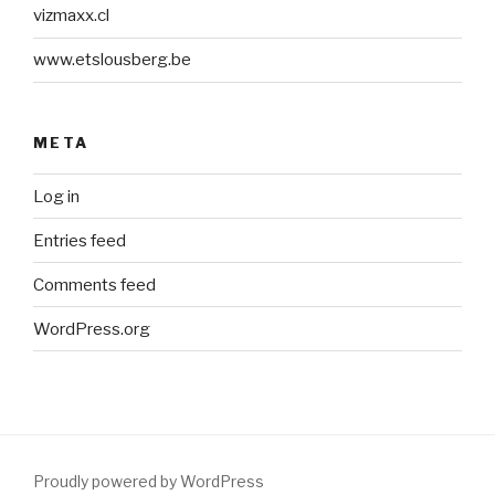
vizmaxx.cl
www.etslousberg.be
META
Log in
Entries feed
Comments feed
WordPress.org
Proudly powered by WordPress