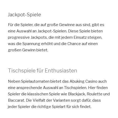
Jackpot-Spiele
Für die Spieler, die auf große Gewinne aus sind, gibt es
eine Auswahl an Jackpot-Spielen. Diese Spiele bieten
progressive Jackpots, die mit jedem Einsatz steigen,
was die Spannung erhöht und die Chance auf einen
großen Gewinn bietet.
Tischspiele für Enthusiasten
Neben Spielautomaten bietet das Abuking Casino auch
eine ansprechende Auswahl an Tischspielen. Hier finden
Spieler die klassischen Spiele wie Blackjack, Roulette und
Baccarat. Die Vielfalt der Varianten sorgt dafür, dass
jeder Spieler die richtige Spielart für sich findet.