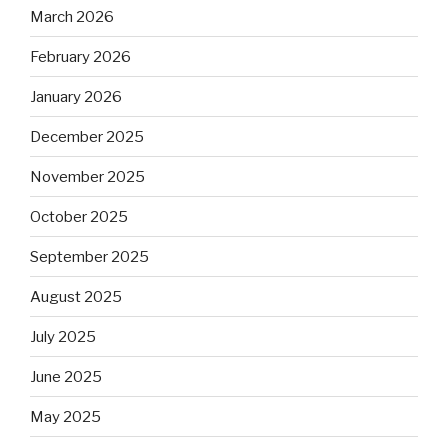
March 2026
February 2026
January 2026
December 2025
November 2025
October 2025
September 2025
August 2025
July 2025
June 2025
May 2025