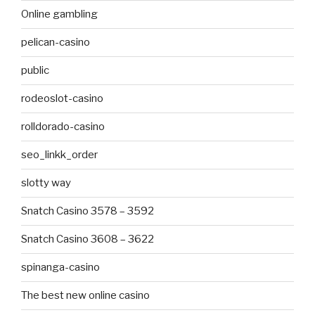
Online gambling
pelican-casino
public
rodeoslot-casino
rolldorado-casino
seo_linkk_order
slotty way
Snatch Casino 3578 – 3592
Snatch Casino 3608 – 3622
spinanga-casino
The best new online casino