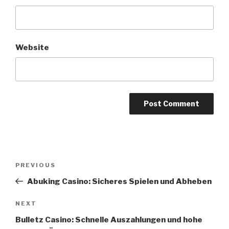
Website
Post
PREVIOUS
Previous
navigation
Post
Abuking Casino: Sicheres Spielen und Abheben
NEXT
Next
Post
Bulletz Casino: Schnelle Auszahlungen und hohe