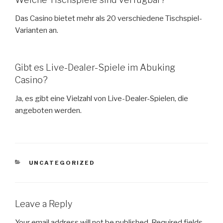
Das Casino bietet mehr als 20 verschiedene Tischspiel-
Varianten an.
Gibt es Live-Dealer-Spiele im Abuking
Casino?
Ja, es gibt eine Vielzahl von Live-Dealer-Spielen, die
angeboten werden.
CATEGORIES
UNCATEGORIZED
Leave a Reply
Your email address will not be published.
Required fields