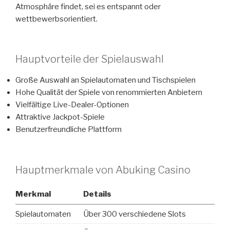
Atmosphäre findet, sei es entspannt oder
wettbewerbsorientiert.
Hauptvorteile der Spielauswahl
Große Auswahl an Spielautomaten und Tischspielen
Hohe Qualität der Spiele von renommierten Anbietern
Vielfältige Live-Dealer-Optionen
Attraktive Jackpot-Spiele
Benutzerfreundliche Plattform
Hauptmerkmale von Abuking Casino
Merkmal
Details
Spielautomaten
Über 300 verschiedene Slots