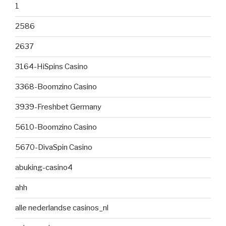
1
2586
2637
3164-HiSpins Casino
3368-Boomzino Casino
3939-Freshbet Germany
5610-Boomzino Casino
5670-DivaSpin Casino
abuking-casino4
ahh
alle nederlandse casinos_nl