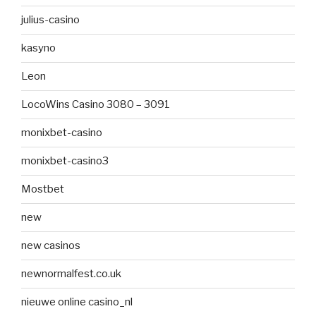
julius-casino
kasyno
Leon
LocoWins Casino 3080 – 3091
monixbet-casino
monixbet-casino3
Mostbet
new
new casinos
newnormalfest.co.uk
nieuwe online casino_nl