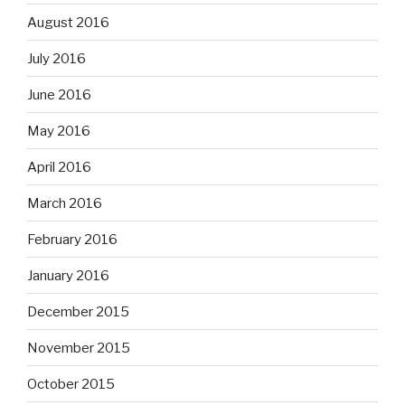
August 2016
July 2016
June 2016
May 2016
April 2016
March 2016
February 2016
January 2016
December 2015
November 2015
October 2015