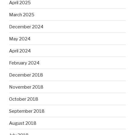
April 2025
March 2025
December 2024
May 2024
April 2024
February 2024
December 2018
November 2018
October 2018
September 2018
August 2018