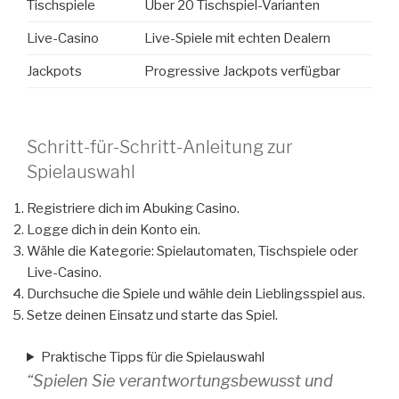
Tischspiele
Über 20 Tischspiel-Varianten
Live-Casino
Live-Spiele mit echten Dealern
Jackpots
Progressive Jackpots verfügbar
Schritt-für-Schritt-Anleitung zur
Spielauswahl
Registriere dich im Abuking Casino.
Logge dich in dein Konto ein.
Wähle die Kategorie: Spielautomaten, Tischspiele oder
Live-Casino.
Durchsuche die Spiele und wähle dein Lieblingsspiel aus.
Setze deinen Einsatz und starte das Spiel.
Praktische Tipps für die Spielauswahl
“Spielen Sie verantwortungsbewusst und