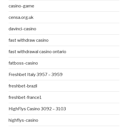
casino-game
censa.org.uk
davinci-casino
fast withdraw casino
fast withdrawal casino ontario
fatboss-casino
Freshbet Italy 3957 – 3959
freshbet-brazil
freshbet-france1
HighFlys Casino 3092 – 3103
highflys-casino