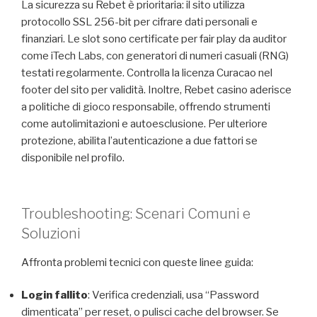
La sicurezza su Rebet è prioritaria: il sito utilizza
protocollo SSL 256-bit per cifrare dati personali e
finanziari. Le slot sono certificate per fair play da auditor
come iTech Labs, con generatori di numeri casuali (RNG)
testati regolarmente. Controlla la licenza Curacao nel
footer del sito per validità. Inoltre, Rebet casino aderisce
a politiche di gioco responsabile, offrendo strumenti
come autolimitazioni e autoesclusione. Per ulteriore
protezione, abilita l’autenticazione a due fattori se
disponibile nel profilo.
Troubleshooting: Scenari Comuni e
Soluzioni
Affronta problemi tecnici con queste linee guida:
Login fallito
: Verifica credenziali, usa “Password
dimenticata” per reset, o pulisci cache del browser. Se