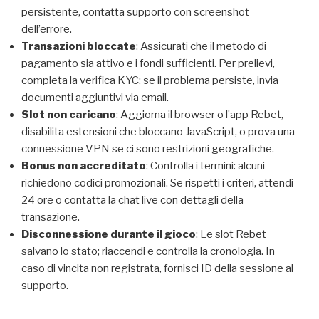
persistente, contatta supporto con screenshot
dell’errore.
Transazioni bloccate
: Assicurati che il metodo di
pagamento sia attivo e i fondi sufficienti. Per prelievi,
completa la verifica KYC; se il problema persiste, invia
documenti aggiuntivi via email.
Slot non caricano
: Aggiorna il browser o l’app Rebet,
disabilita estensioni che bloccano JavaScript, o prova una
connessione VPN se ci sono restrizioni geografiche.
Bonus non accreditato
: Controlla i termini: alcuni
richiedono codici promozionali. Se rispetti i criteri, attendi
24 ore o contatta la chat live con dettagli della
transazione.
Disconnessione durante il gioco
: Le slot Rebet
salvano lo stato; riaccendi e controlla la cronologia. In
caso di vincita non registrata, fornisci ID della sessione al
supporto.