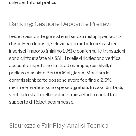
utile per tutorial pratici.
Banking: Gestione Depositi e Prelievi
Rebet casino integra sistemi bancari multipli per facilità
d’uso. Per i depositi, seleziona un metodo nel cashier,
inserisci l’importo (minimo 10€) e conferma; le transazioni
sono crittografate via SSL. I prelievi richiedono verifica
account e rispettano limiti: ad esempio, con Skrill, il
prelievo massimo è 5.000€ al giorno. Monitora le
commissioni: carte possono avere fee fino a 2,5%,
mentre e-wallets sono spesso gratuiti. In caso di ritardi,
verifica lo stato nella sezione transazioni o contatta il
supporto di Rebet scommesse.
Sicurezza e Fair Play: Analisi Tecnica