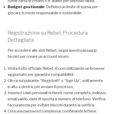
come carta di credito o e-wallet per depositi rapidi.
Budget gestionale
: Definisci un limite di spesa per
giocare in modo responsabile e sostenibile.
Registrazione su Rebet: Procedura
Dettagliata
Per accedere alle slot Rebet, segui questi passaggi
tecnici per creare un account sicuro:
Visita il sito ufficiale Rebet-it.com utilizzando un browser
aggiornato per garantire compatibilità.
Clicca sul pulsante “Registrati” o “Sign Up”, solitamente
in alto a destra, per avviare il processo.
Inserisci i dati personali richiesti: nome completo, indirizzo
email valido, data di nascita e numero di telefono. Verifica
l’accuratezza per evitare blocchi durante la verifica.
Crea una password complessa, combinando lettere,