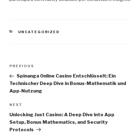
CATEGORIES
UNCATEGORIZED
Post
PREVIOUS
Previous
navigation
Post
Spinanga Online Casino Entschlüsselt: Ein
Technischer Deep Dive in Bonus-Mathematik und
App-Nutzung
NEXT
Next
Post
Unlocking Just Casino: A Deep Dive into App
Setup, Bonus Mathematics, and Security
Protocols