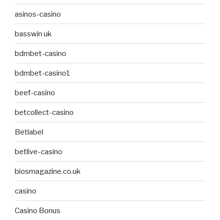
asinos-casino
basswin uk
bdmbet-casino
bdmbet-casino1
beef-casino
betcollect-casino
Betlabel
betlive-casino
biosmagazine.co.uk
casino
Casino Bonus