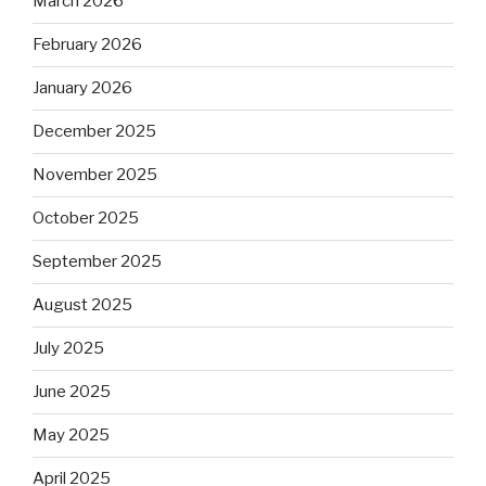
March 2026
February 2026
January 2026
December 2025
November 2025
October 2025
September 2025
August 2025
July 2025
June 2025
May 2025
April 2025