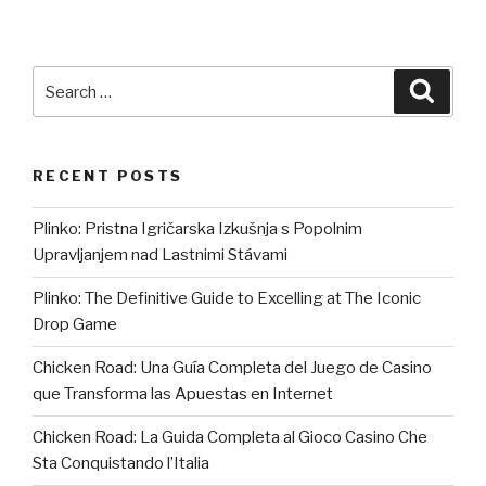
Search
Searc
for:
RECENT POSTS
Plinko: Pristna Igričarska Izkušnja s Popolnim
Upravljanjem nad Lastnimi Stávami
Plinko: The Definitive Guide to Excelling at The Iconic
Drop Game
Chicken Road: Una Guía Completa del Juego de Casino
que Transforma las Apuestas en Internet
Chicken Road: La Guida Completa al Gioco Casino Che
Sta Conquistando l’Italia