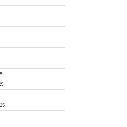
25
25
025