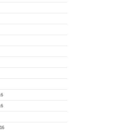
16
16
16