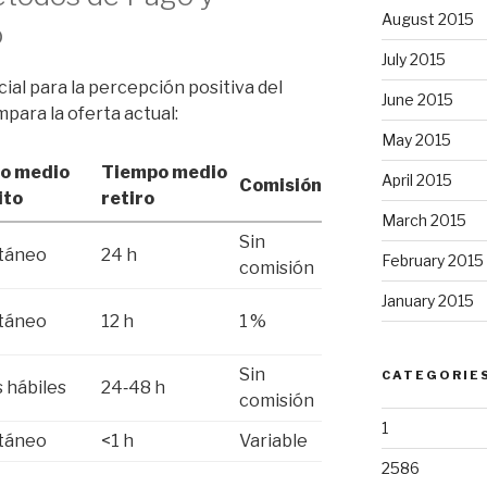
August 2015
o
July 2015
cial para la percepción positiva del
June 2015
para la oferta actual:
May 2015
o medio
Tiempo medio
April 2015
Comisión
ito
retiro
March 2015
Sin
táneo
24 h
February 2015
comisión
January 2015
táneo
12 h
1 %
Sin
CATEGORIE
s hábiles
24‑48 h
comisión
1
táneo
<1 h
Variable
2586