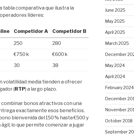
 tabla comparativa que ilustra la
June 2025
 operadores líderes:
May 2025
line
Competidor A
Competidor B
April 2025
250
280
March 2025
€750 k
€600 k
December 20
30
38
May 2024
April 2024
 volatilidad media tienden a ofrecer
February 2024
gador (
RTP
) a largo plazo.
December 20
n combinar bonos atractivos con una
November 20
ntrega exactamente esos beneficios.
bono bienvenida del 150 % hasta €500 y
October 2018
 ágil, lo que permite comenzar a jugar
September 20