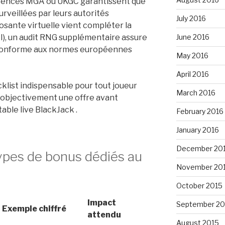
licences MGA ou UKGC garantissent que
urveillées par leurs autorités
July 2016
osante virtuelle vient compléter la
 AI), un audit RNG supplémentaire assure
June 2016
e conforme aux normes européennes
May 2016
April 2016
klist indispensable pour tout joueur
March 2016
 objectivement une offre avant
able live BlackJack .
February 2016
January 2016
December 20
ypes de bonus dédiés au
November 20
October 2015
Impact
September 20
Exemple chiffré
attendu
August 2015