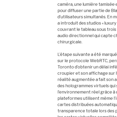
caméra, une lumière tamisée e
pour diffuser une partie de Bl
d’utilisateurs simultanés. En
a introduit des studios « luxu
couvrant le tableau sous trois
audio directionnel qui capte c
chirurgicale.
L’étape suivante a été marqué
sur le protocole WebRTC, perm
Toronto d’obtenir un délai inf
croupier et son affichage sur 
réalité augmentée a fait son a
des hologrammes virtuels qui 
l’environnement réel grâce à 
plateformes utilisent même l’in
cartes distribuées automatiq
transparence totale lors des 