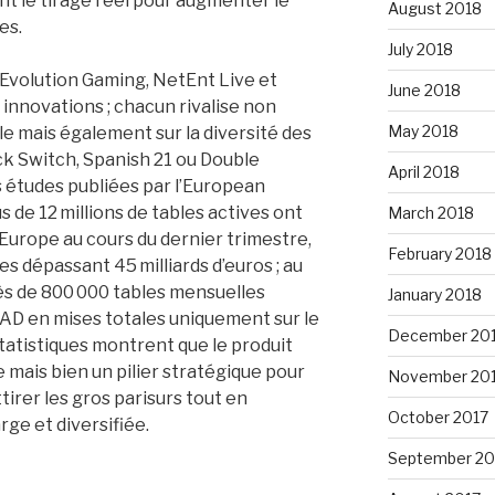
nt le tirage réel pour augmenter le
August 2018
es.
July 2018
Evolution Gaming, NetEnt Live et
June 2018
innovations ; chacun rivalise non
May 2018
lle mais également sur la diversité des
k Switch, Spanish 21 ou Double
April 2018
s études publiées par l’European
s de 12 millions de tables actives ont
March 2018
’Europe au cours du dernier trimestre,
February 2018
s dépassant 45 milliards d’euros ; au
rès de 800 000 tables mensuelles
January 2018
CAD en mises totales uniquement sur le
December 20
tatistiques montrent que le produit
e mais bien un pilier stratégique pour
November 20
irer les gros parisurs tout en
October 2017
ge et diversifiée.
September 20