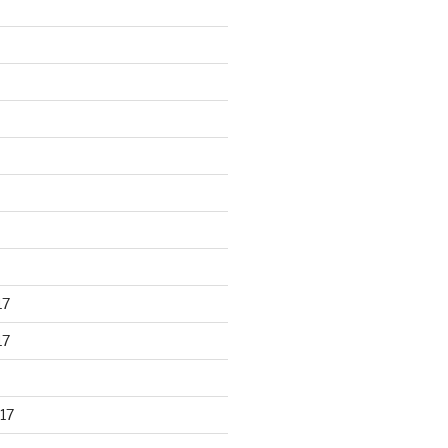
17
17
17