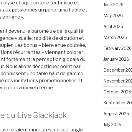
analyse chaque critère technique et
June 2026
r aux passionnés un panorama fiable et
May 2026
 en ligne ».
April 2026
ent devenu le baromètre de la qualité
March 2026
igence visuelle, rapidité d’exécution et
roupier. Les bonus – bienvenue doublée,
February 2026
tions récurrentes – viennent colorer
nt fortement la perception globale du
January 2026
ur. Nous allons décortiquer point par
December 20
ui définissent une table haut de gamme,
e des incitations promotionnelles et
November 20
évolution à moyen terme.
October 2025
September 2
te du Live Blackjack
August 2025
July 2025
ealer étaient modestes : un seul angle