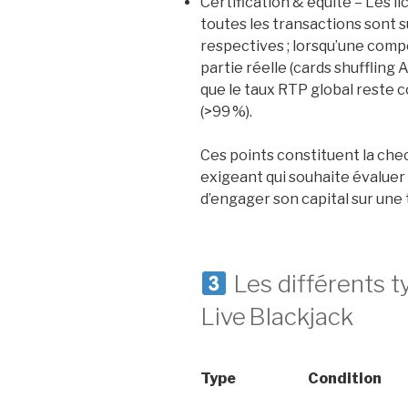
Certification & équité – Les 
toutes les transactions sont s
respectives ; lorsqu’une comp
partie réelle (cards shuffling
que le taux RTP global rest
(>99 %).
Ces points constituent la chec
exigeant qui souhaite évaluer
d’engager son capital sur une t
Les différents t
Live Blackjack
Type
Condition