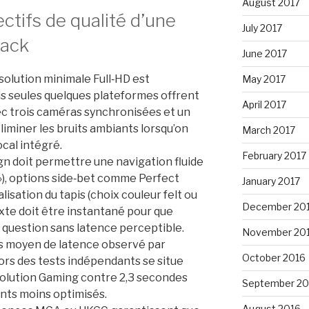
August 2017
ctifs de qualité d’une
July 2017
jack
June 2017
solution minimale Full‑HD est
May 2017
ois seules quelques plateformes offrent
April 2017
c trois caméras synchronisées et un
liminer les bruits ambiants lorsqu’on
March 2017
ocal intégré.
February 2017
ign doit permettre une navigation fluide
 »), options side‑bet comme Perfect
January 2017
isation du tapis (choix couleur felt ou
December 20
exte doit être instantané pour que
 question sans latence perceptible.
November 20
ps moyen de latence observé par
October 2016
ors des tests indépendants se situe
volution Gaming contre 2,3 secondes
September 20
nts moins optimisés.
August 2016