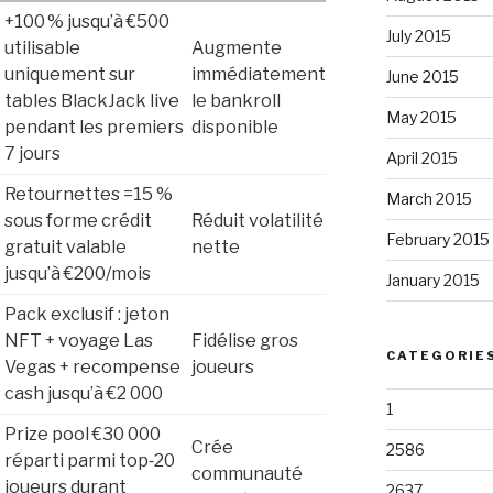
+100 % jusqu’à €500
July 2015
utilisable
Augmente
uniquement sur
immédiatement
June 2015
tables BlackJack live
le bankroll
May 2015
pendant les premiers
disponible
7 jours
April 2015
Retournettes =15 %
March 2015
sous forme crédit
Réduit volatilité
February 2015
gratuit valable
nette
jusqu’à €200/mois
January 2015
Pack exclusif : jeton
NFT + voyage Las
Fidélise gros
CATEGORIE
Vegas + recompense
joueurs
cash jusqu’à €2 000
1
Prize pool €30 000
Crée
2586
réparti parmi top‑20
communauté
joueurs durant
2637