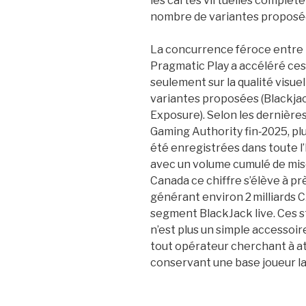
les cartes virtuelles complète
nombre de variantes proposé
La concurrence féroce entre 
Pragmatic Play a accéléré ces 
seulement sur la qualité visue
variantes proposées (Blackjac
Exposure). Selon les dernière
Gaming Authority fin‑2025, plu
été enregistrées dans toute l
avec un volume cumulé de mise
Canada ce chiffre s’élève à p
générant environ 2 milliards 
segment BlackJack live. Ces s
n’est plus un simple accessoir
tout opérateur cherchant à att
conservant une base joueur lar