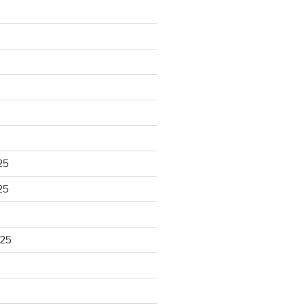
25
25
025