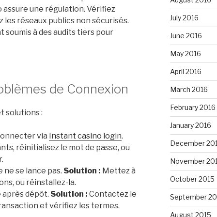
 assure une régulation. Vérifiez
July 2016
 les réseaux publics non sécurisés.
t soumis à des audits tiers pour
June 2016
May 2016
April 2016
oblèmes de Connexion
March 2016
February 2016
 solutions :
January 2016
connecter via
Instant casino login
.
December 20
ants, réinitialisez le mot de passe, ou
.
November 20
 ne se lance pas.
Solution :
Mettez à
October 2015
ons, ou réinstallez-la.
 après dépôt.
Solution :
Contactez le
September 20
ansaction et vérifiez les termes.
August 2015