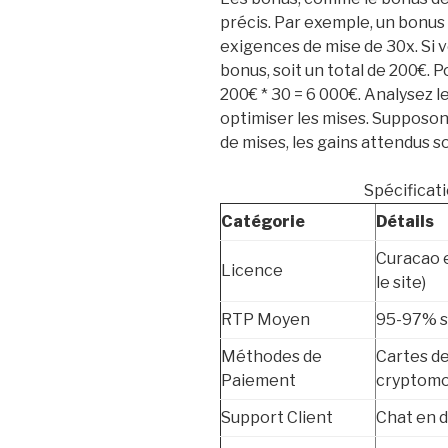
précis. Par exemple, un bonus
exigences de mise de 30x. Si 
bonus, soit un total de 200€. P
200€ * 30 = 6 000€. Analysez l
optimiser les mises. Supposon
de mises, les gains attendus s
Spécificati
Catégorie
Détails
Curacao e
Licence
le site)
RTP Moyen
95-97% se
Méthodes de
Cartes de 
Paiement
cryptomo
Support Client
Chat en d