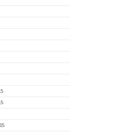
15
15
15