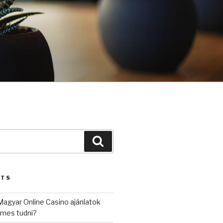
Search
STS
Magyar Online Casino ajánlatok
emes tudni?