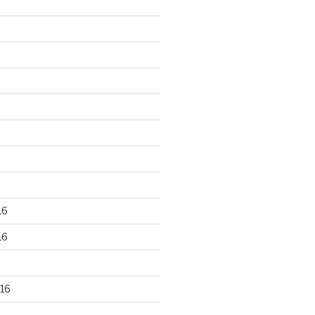
16
16
16