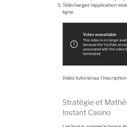
Téléchargez l’application mobi
ligne.
Vidéo tutoriel sur l’inscriptio
Stratégie et Math
Instant Casino
Les bonus, comme le bonus de 