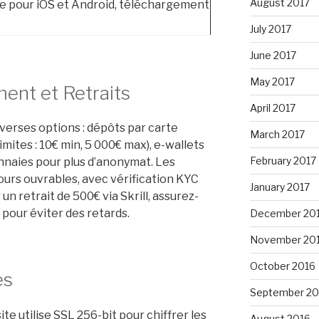
August 2017
e pour iOS et Android, téléchargement
July 2017
June 2017
May 2017
ent et Retraits
April 2017
iverses options : dépôts par carte
March 2017
imites : 10€ min, 5 000€ max), e-wallets
February 2017
onnaies pour plus d’anonymat. Les
jours ouvrables, avec vérification KYC
January 2017
un retrait de 500€ via Skrill, assurez-
 pour éviter des retards.
December 20
November 20
October 2016
es
September 20
site utilise SSL 256-bit pour chiffrer les
August 2016