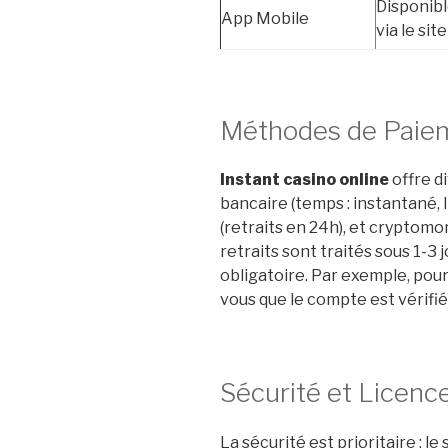
Disponibl
App Mobile
via le site
Méthodes de Paiem
Instant casino online
offre d
bancaire (temps : instantané, l
(retraits en 24h), et cryptom
retraits sont traités sous 1-3 
obligatoire. Par exemple, pour 
vous que le compte est vérifié
Sécurité et Licenc
La sécurité est prioritaire : le 