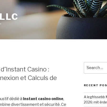
 LLC
"
Search
d’Instant Casino :
for:
exion et Calculs de
RECENT PO
A legfrissebb 
ustif dédié à
Instant casino online
,
2026: mit érd
mbine divertissement et sécurité. Ce