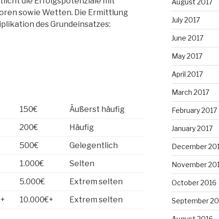
icht die Erfolgspotenziale mit
August 2017
toren sowie Wetten. Die Ermittlung
July 2017
plikation des Grundeinsatzes:
June 2017
May 2017
April 2017
March 2017
150€
Äußerst häufig
February 2017
200€
Häufig
January 2017
500€
Gelegentlich
December 20
1.000€
Selten
November 20
5.000€
Extrem selten
October 2016
€+
10.000€+
Extrem selten
September 20
August 2016