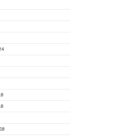
24
18
18
18