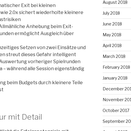
August 2018
tischer Exit bei kleinen
owie 2.0x sichert wiederholte kleinere
July 2018
strisiken
June 2018
Allmähliche Anhebung beim Exit-
unden ermöglicht Ausgleich über
May 2018
April 2018
hzeitiges Setzen von zwei Einsätze und
n streut dieses Gefahr intelligent
March 2018
Auswertung vorheriger Spielrunden
February 2018
a – während alle Session eigenständig
January 2018
ng beim Budgets durch kleinere Teile
December 20
st
November 20
October 2017
r mit Detail
September 20