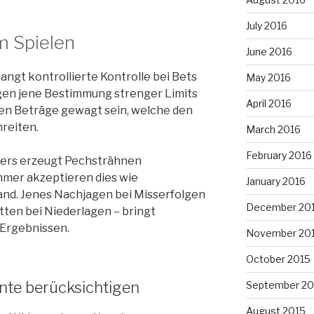
July 2016
m Spielen
June 2016
ngt kontrollierte Kontrolle bei Bets
May 2016
gen jene Bestimmung strenger Limits
April 2016
ten Beträge gewagt sein, welche den
reiten.
March 2016
February 2016
sters erzeugt Pechsträhnen
hmer akzeptieren dies wie
January 2016
d. Jenes Nachjagen bei Misserfolgen
December 20
tten bei Niederlagen – bringt
 Ergebnissen.
November 20
October 2015
nte berücksichtigen
September 20
August 2015