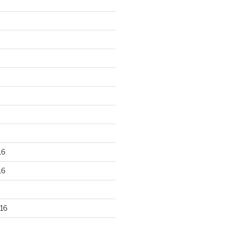
16
16
16