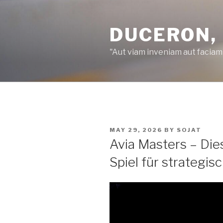
Skip
to
DUCERON,
content
"Aut viam inveniam aut faciam
POSTED
MAY 29, 2026
BY
SOJAT
ON
Avia Masters – Die
Spiel für strategi