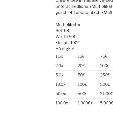
Unsere Gewinntabelle verdeutl
unterschiedlichen Multiplika
geschieht über einfache Multi
Multiplikator
Bet 10€
Wette 50€
Einsatz 100€
Häufigkeit
1.5x
15€
75€
2.0x
20€
100€
5.0x
50€
250€
10.0x
100€
500€
50.0x
500€
2.500€
100.0x+
1.000€+
5.000