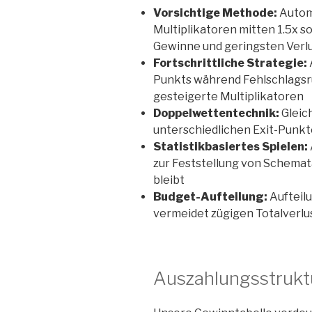
Vorsichtige Methode:
Automa
Multiplikatoren mitten 1.5x s
Gewinne und geringsten Verlu
Fortschrittliche Strategie:
Punkts während Fehlschlagsr
gesteigerte Multiplikatoren
Doppelwettentechnik:
Gleic
unterschiedlichen Exit-Punkte
Statistikbasiertes Spielen:
zur Feststellung von Schemat
bleibt
Budget-Aufteilung:
Aufteilu
vermeidet zügigen Totalverlu
Auszahlungsstruktu