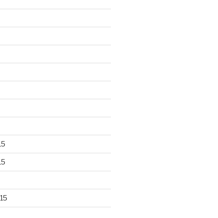
15
15
15