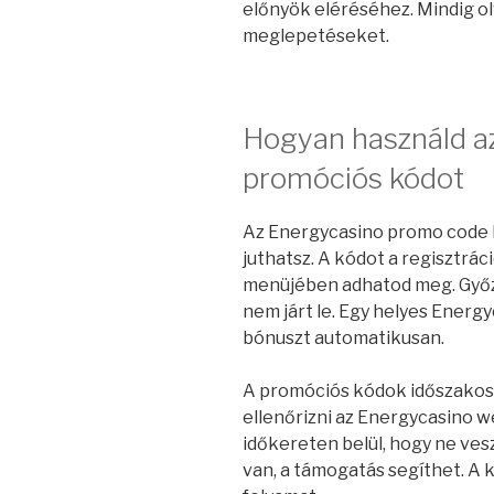
előnyök eléréséhez. Mindig ol
meglepetéseket.
Hogyan használd a
promóciós kódot
Az Energycasino promo code b
juthatsz. A kódot a regisztrá
menüjében adhatod meg. Győző
nem járt le. Egy helyes Energ
bónuszt automatikusan.
A promóciós kódok időszakos
ellenőrizni az Energycasino w
időkereten belül, hogy ne ves
van, a támogatás segíthet. A 