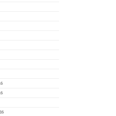
16
16
16