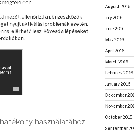
k megfelelően.
August 2016
ód mezőt, ellenőrizd a pénzeszközök
July 2016
get nyújt aktiválási problémák esetén.
June 2016
onnal elérhető lesz. Kövesd a lépéseket
 érdekében.
May 2016
April 2016
March 2016
February 2016
January 2016
December 20
November 20
October 2015
 hatékony használatához
September 20