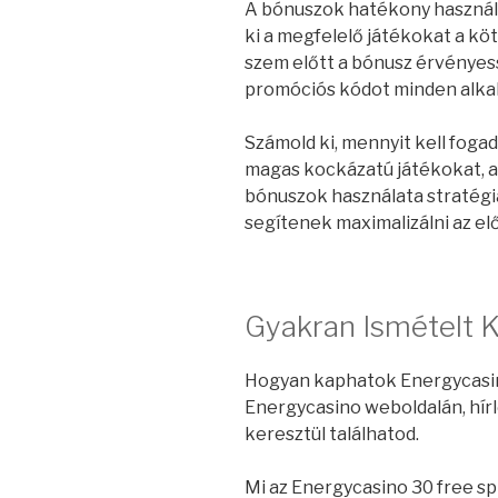
A bónuszok hatékony használat
ki a megfelelő játékokat a kö
szem előtt a bónusz érvényess
promóciós kódot minden alka
Számold ki, mennyit kell foga
magas kockázatú játékokat, am
bónuszok használata stratégia
segítenek maximalizálni az el
Gyakran Ismételt 
Hogyan kaphatok Energycasi
Energycasino weboldalán, hí
keresztül találhatod.
Mi az Energycasino 30 free sp