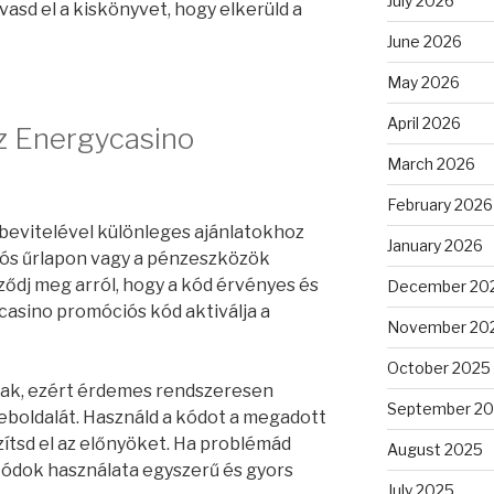
July 2026
vasd el a kiskönyvet, hogy elkerüld a
June 2026
May 2026
April 2026
z Energycasino
March 2026
February 2026
evitelével különleges ajánlatokhoz
January 2026
ciós űrlapon vagy a pénzeszközök
dj meg arról, hogy a kód érvényes és
December 20
ycasino promóciós kód aktiválja a
November 20
October 2025
ak, ezért érdemes rendszeresen
September 2
eboldalát. Használd a kódot a megadott
zítsd el az előnyöket. Ha problémád
August 2025
kódok használata egyszerű és gyors
July 2025