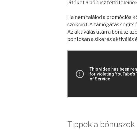
játékot a bónusz feltételeine
Ha nem találod a promóciós k
szekciót. A támogatás segítsé
Az aktiválás után a bónusz az
pontosan a sikeres aktiválás
Tippek a bónuszok