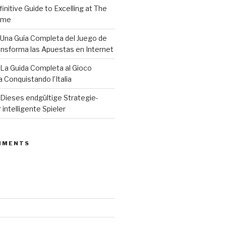
initive Guide to Excelling at The
ame
 Una Guía Completa del Juego de
ansforma las Apuestas en Internet
 La Guida Completa al Gioco
 Conquistando l’Italia
Dieses endgültige Strategie-
intelligente Spieler
MMENTS