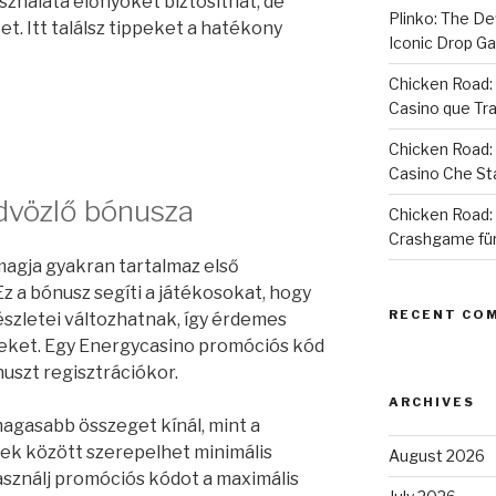
ználata előnyöket biztosíthat, de
Plinko: The Def
t. Itt találsz tippeket a hatékony
Iconic Drop G
Chicken Road:
Casino que Tr
Chicken Road:
Casino Che Sta
dvözlő bónusza
Chicken Road: 
Crashgame für 
agja gyakran tartalmaz első
Ez a bónusz segíti a játékosokat, hogy
RECENT CO
részletei változhatnak, így érdemes
teleket. Egy Energycasino promóciós kód
nuszt regisztrációkor.
ARCHIVES
agasabb összeget kínál, mint a
lek között szerepelhet minimális
August 2026
asználj promóciós kódot a maximális