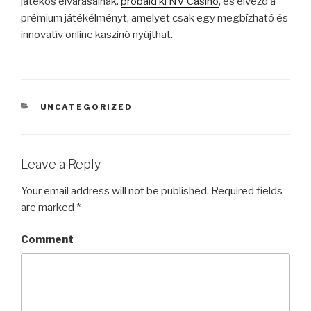
játékos elvárásainak.
próbáld ki NV Casino
, és élvezd a
prémium játékélményt, amelyet csak egy megbízható és
innovatív online kaszinó nyújthat.
CATEGORIES
UNCATEGORIZED
Leave a Reply
Your email address will not be published.
Required fields
are marked
*
Comment