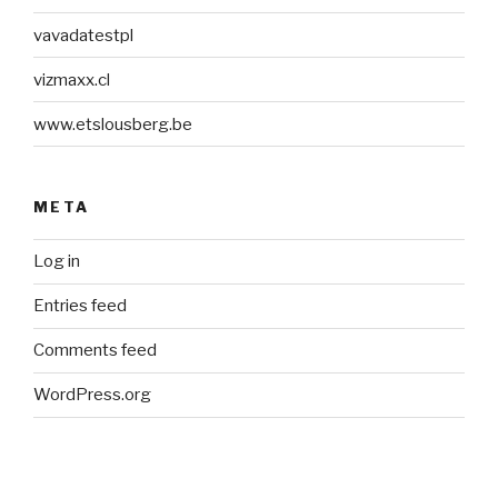
vavadatestpl
vizmaxx.cl
www.etslousberg.be
META
Log in
Entries feed
Comments feed
WordPress.org