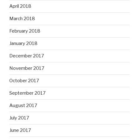
April 2018
March 2018
February 2018
January 2018
December 2017
November 2017
October 2017
September 2017
August 2017
July 2017
June 2017