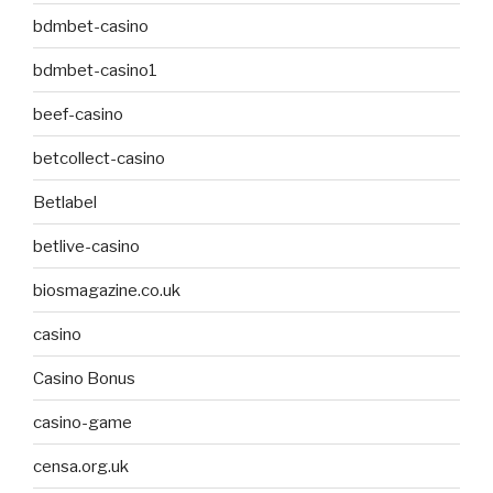
bdmbet-casino
bdmbet-casino1
beef-casino
betcollect-casino
Betlabel
betlive-casino
biosmagazine.co.uk
casino
Casino Bonus
casino-game
censa.org.uk