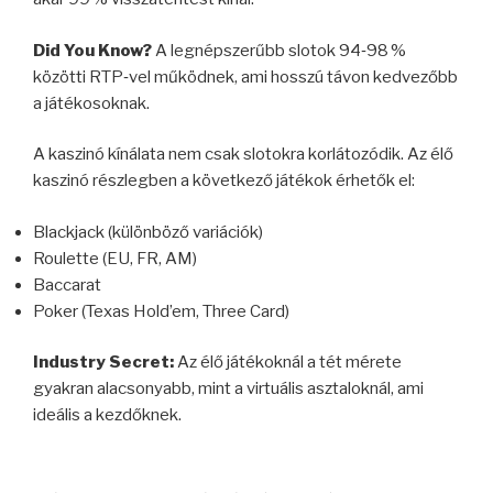
Did You Know?
A legnépszerűbb slotok 94‑98 %
közötti RTP‑vel működnek, ami hosszú távon kedvezőbb
a játékosoknak.
A kaszinó kínálata nem csak slotokra korlátozódik. Az élő
kaszinó részlegben a következő játékok érhetők el:
Blackjack (különböző variációk)
Roulette (EU, FR, AM)
Baccarat
Poker (Texas Hold’em, Three Card)
Industry Secret:
Az élő játékoknál a tét mérete
gyakran alacsonyabb, mint a virtuális asztaloknál, ami
ideális a kezdőknek.