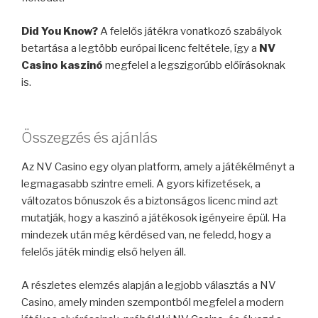
Did You Know?
A felelős játékra vonatkozó szabályok
betartása a legtöbb európai licenc feltétele, így a
NV
Casino kaszinó
megfelel a legszigorúbb előírásoknak
is.
Összegzés és ajánlás
Az NV Casino egy olyan platform, amely a játékélményt a
legmagasabb szintre emeli. A gyors kifizetések, a
változatos bónuszok és a biztonságos licenc mind azt
mutatják, hogy a kaszinó a játékosok igényeire épül. Ha
mindezek után még kérdésed van, ne feledd, hogy a
felelős játék mindig első helyen áll.
A részletes elemzés alapján a legjobb választás a NV
Casino, amely minden szempontból megfelel a modern