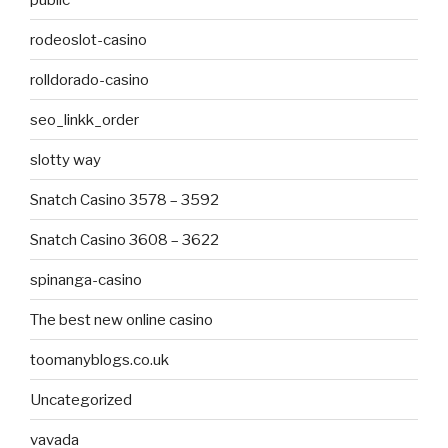
rodeoslot-casino
rolldorado-casino
seo_linkk_order
slotty way
Snatch Casino 3578 – 3592
Snatch Casino 3608 – 3622
spinanga-casino
The best new online casino
toomanyblogs.co.uk
Uncategorized
vavada