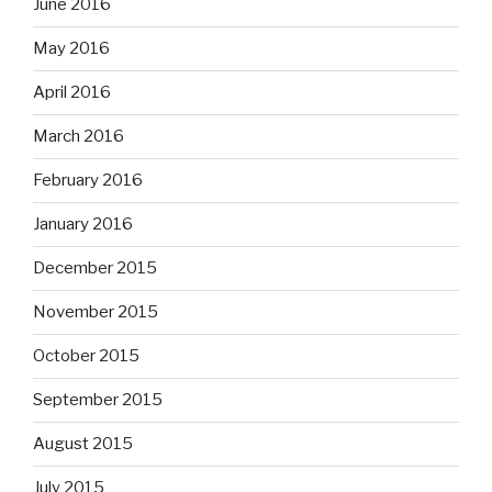
June 2016
May 2016
April 2016
March 2016
February 2016
January 2016
December 2015
November 2015
October 2015
September 2015
August 2015
July 2015