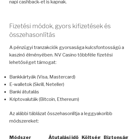
napi cashback-et is kapnak.
Fizetési módok, gyors kifizetések és
összehasonlítás
A pénzügyi tranzakciók gyorsasága kulcsfontosságú a
kaszinó élményében. NV Casino többféle fizetési
lehetőséget támogat:
Bankkártyák (Visa, Mastercard)
E‑walletok (Skrill, Neteller)
Banki átutalás
Kriptovaluták (Bitcoin, Ethereum)
Az alábbi táblázat összehasonlítja a leggyakoribb
módszereket:
Módszer
Átutalási idő
Költség
Biztonság