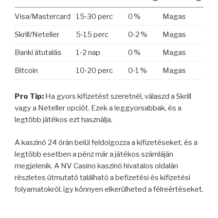
Visa/Mastercard
15‑30 perc
0 %
Magas
Skrill/Neteller
5‑15 perc
0‑2 %
Magas
Banki átutalás
1‑2 nap
0 %
Magas
Bitcoin
10‑20 perc
0‑1 %
Magas
Pro Tip:
Ha gyors kifizetést szeretnél, válaszd a Skrill
vagy a Neteller opciót. Ezek a leggyorsabbak, és a
legtöbb játékos ezt használja.
A kaszinó 24 órán belül feldolgozza a kifizetéseket, és a
legtöbb esetben a pénz már a játékos számláján
megjelenik. A NV Casino kaszinó hivatalos oldalán
részletes útmutató található a befizetési és kifizetési
folyamatokról, így könnyen elkerülheted a félreértéseket.