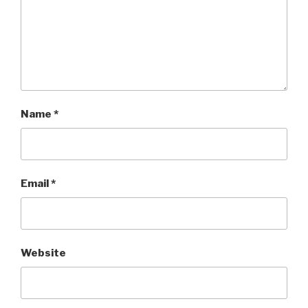
Name
*
Email
*
Website