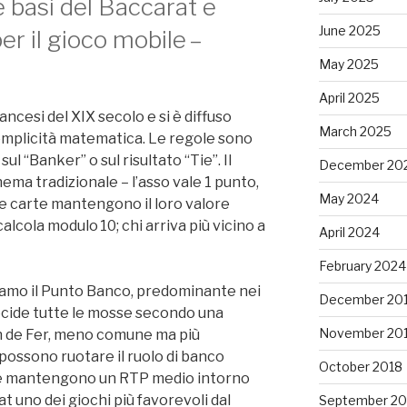
e basi del Baccarat e
June 2025
er il gioco mobile –
May 2025
April 2025
ancesi del XIX secolo e si è diffuso
March 2025
emplicità matematica. Le regole sono
ul “Banker” o sul risultato “Tie”. Il
December 20
ema tradizionale – l’asso vale 1 punto,
May 2024
tre carte mantengono il loro valore
alcola modulo 10; chi arriva più vicino a
April 2024
February 2024
oviamo il Punto Banco, predominante nei
December 20
decide tutte le mosse secondo una
November 20
in de Fer, meno comune ma più
 possono ruotare il ruolo di banco
October 2018
be mantengono un RTP medio intorno
t uno dei giochi più favorevoli dal
September 20