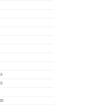
15
15
15