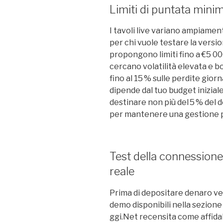
Limiti di puntata min
I tavoli live variano ampiamen
per chi vuole testare la versio
propongono limiti fino a €5 00
cercano volatilità elevata e 
fino al 15 % sulle perdite giorn
dipende dal tuo budget inizia
destinare non più del 5 % del 
per mantenere una gestione p
Test della connession
reale
Prima di depositare denaro ver
demo disponibili nella sezione
ggi.Net recensita come affidab