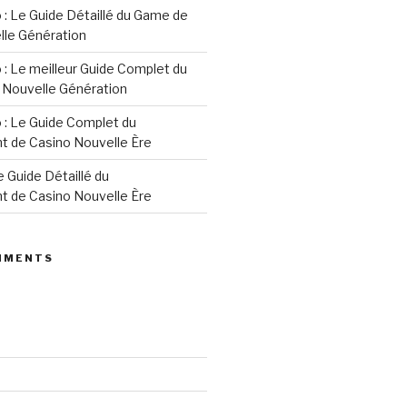
: Le Guide Détaillé du Game de
le Génération
: Le meilleur Guide Complet du
 Nouvelle Génération
 : Le Guide Complet du
t de Casino Nouvelle Ère
e Guide Détaillé du
t de Casino Nouvelle Ère
MMENTS