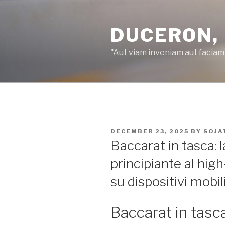
Skip
to
DUCERON,
content
"Aut viam inveniam aut faciam
POSTED
DECEMBER 23, 2025
BY
SOJA
ON
Baccarat in tasca: l
principiante al high
su dispositivi mobil
Baccarat in tasca