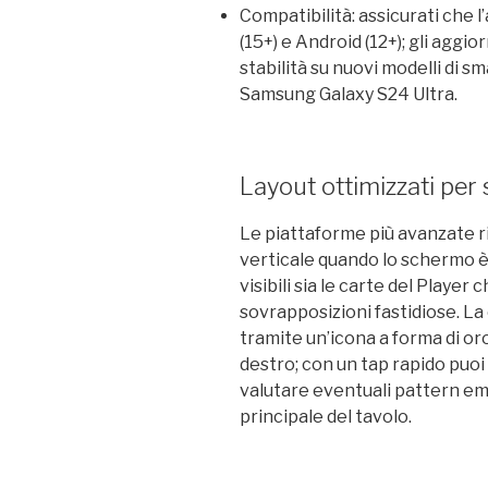
Compatibilità: assicurati che l
(15+) e Android (12+); gli agg
stabilità su nuovi modelli di 
Samsung Galaxy S24 Ultra.
Layout ottimizzati per 
Le piattaforme più avanzate rid
verticale quando lo schermo è 
visibili sia le carte del Player
sovrapposizioni fastidiose. La
tramite un’icona a forma di or
destro; con un tap rapido puoi r
valutare eventuali pattern e
principale del tavolo.