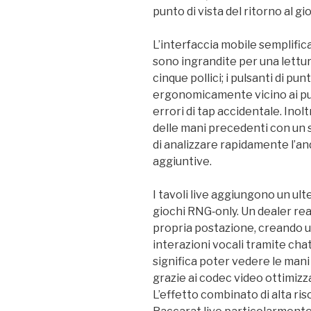
punto di vista del ritorno al gi
L’interfaccia mobile semplific
sono ingrandite per una lettu
cinque pollici; i pulsanti di pu
ergonomicamente vicino ai puls
errori di tap accidentale. Inol
delle mani precedenti con un 
di analizzare rapidamente l’
aggiuntive.
I tavoli live aggiungono un ult
giochi RNG‑only. Un dealer re
propria postazione, creando 
interazioni vocali tramite chat
significa poter vedere le mani
grazie ai codec video ottimizza
L’effetto combinato di alta ris