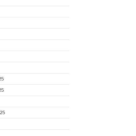
25
25
025