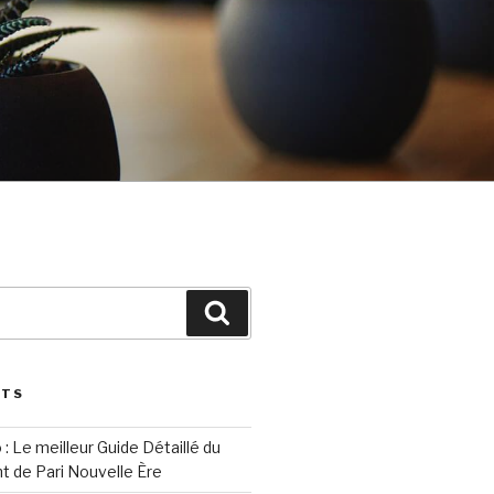
Search
STS
: Le meilleur Guide Détaillé du
t de Pari Nouvelle Ère