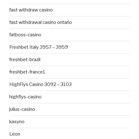
fast withdraw casino
fast withdrawal casino ontario
fatboss-casino
Freshbet Italy 3957 – 3959
freshbet-brazil
freshbet-france1
HighFlys Casino 3092 – 3103
highflys-casino
julius-casino
kasyno
Leon