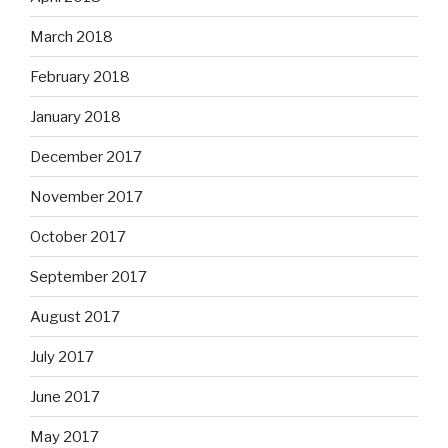
March 2018
February 2018
January 2018
December 2017
November 2017
October 2017
September 2017
August 2017
July 2017
June 2017
May 2017