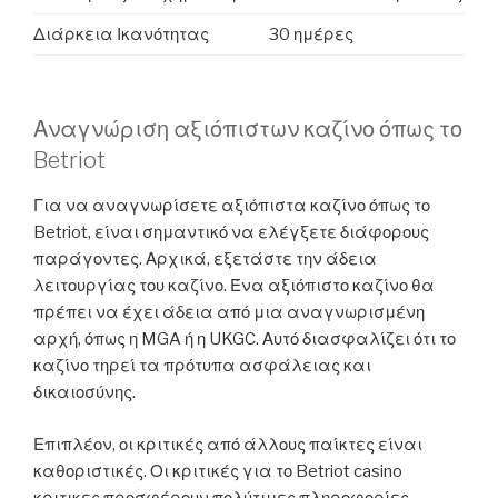
Διάρκεια Ικανότητας
30 ημέρες
Αναγνώριση αξιόπιστων καζίνο όπως το
Betriot
Για να αναγνωρίσετε αξιόπιστα καζίνο όπως το
Betriot, είναι σημαντικό να ελέγξετε διάφορους
παράγοντες. Αρχικά, εξετάστε την άδεια
λειτουργίας του καζίνο. Ένα αξιόπιστο καζίνο θα
πρέπει να έχει άδεια από μια αναγνωρισμένη
αρχή, όπως η MGA ή η UKGC. Αυτό διασφαλίζει ότι το
καζίνο τηρεί τα πρότυπα ασφάλειας και
δικαιοσύνης.
Επιπλέον, οι κριτικές από άλλους παίκτες είναι
καθοριστικές. Οι κριτικές για το Betriot casino
κριτικες προσφέρουν πολύτιμες πληροφορίες