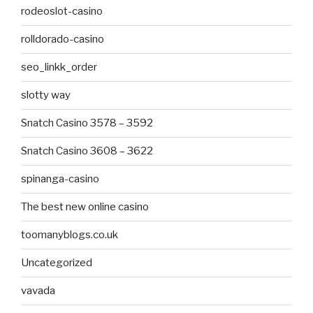
rodeoslot-casino
rolldorado-casino
seo_linkk_order
slotty way
Snatch Casino 3578 – 3592
Snatch Casino 3608 – 3622
spinanga-casino
The best new online casino
toomanyblogs.co.uk
Uncategorized
vavada