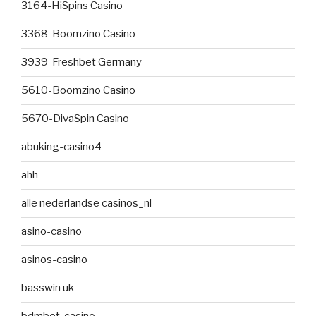
3164-HiSpins Casino
3368-Boomzino Casino
3939-Freshbet Germany
5610-Boomzino Casino
5670-DivaSpin Casino
abuking-casino4
ahh
alle nederlandse casinos_nl
asino-casino
asinos-casino
basswin uk