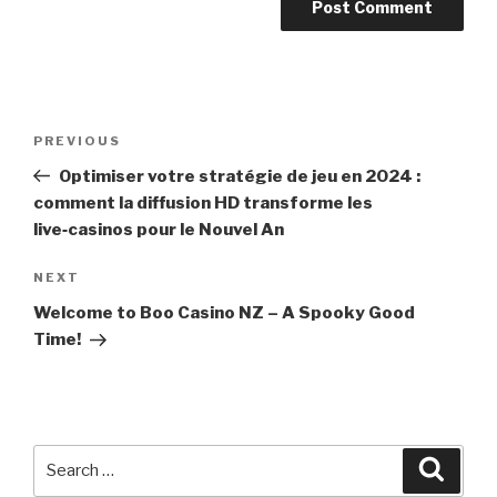
Post
PREVIOUS
Previous
navigation
Post
Optimiser votre stratégie de jeu en 2024 :
comment la diffusion HD transforme les
live‑casinos pour le Nouvel An
NEXT
Next
Post
Welcome to Boo Casino NZ – A Spooky Good
Time!
Search
Searc
for: