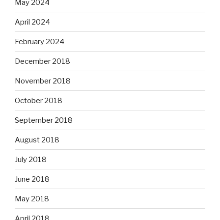
May 2024
April 2024
February 2024
December 2018
November 2018
October 2018
September 2018
August 2018
July 2018
June 2018
May 2018
April 2018