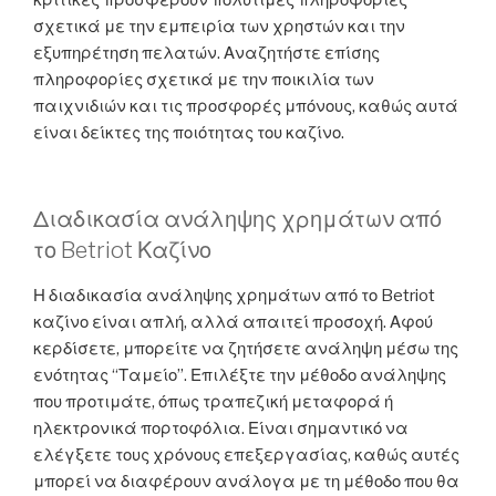
σχετικά με την εμπειρία των χρηστών και την
εξυπηρέτηση πελατών. Αναζητήστε επίσης
πληροφορίες σχετικά με την ποικιλία των
παιχνιδιών και τις προσφορές μπόνους, καθώς αυτά
είναι δείκτες της ποιότητας του καζίνο.
Διαδικασία ανάληψης χρημάτων από
το Betriot Καζίνο
Η διαδικασία ανάληψης χρημάτων από το Betriot
καζίνο είναι απλή, αλλά απαιτεί προσοχή. Αφού
κερδίσετε, μπορείτε να ζητήσετε ανάληψη μέσω της
ενότητας “Ταμείο”. Επιλέξτε την μέθοδο ανάληψης
που προτιμάτε, όπως τραπεζική μεταφορά ή
ηλεκτρονικά πορτοφόλια. Είναι σημαντικό να
ελέγξετε τους χρόνους επεξεργασίας, καθώς αυτές
μπορεί να διαφέρουν ανάλογα με τη μέθοδο που θα