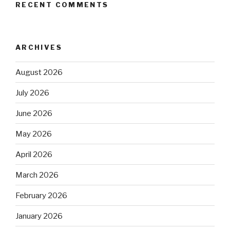
RECENT COMMENTS
ARCHIVES
August 2026
July 2026
June 2026
May 2026
April 2026
March 2026
February 2026
January 2026