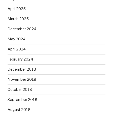
April 2025
March 2025
December 2024
May 2024
April 2024
February 2024
December 2018
November 2018
October 2018
September 2018
August 2018