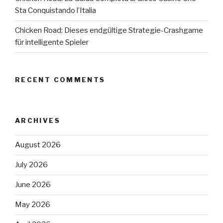
Sta Conquistando l’Italia
Chicken Road: Dieses endgültige Strategie-Crashgame
für intelligente Spieler
RECENT COMMENTS
ARCHIVES
August 2026
July 2026
June 2026
May 2026