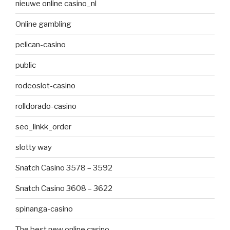
nieuwe online casino_nl
Online gambling
pelican-casino
public
rodeoslot-casino
rolldorado-casino
seo_linkk_order
slotty way
Snatch Casino 3578 – 3592
Snatch Casino 3608 – 3622
spinanga-casino
The best new online casino