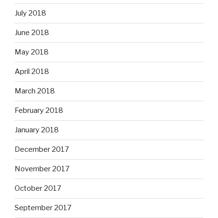
July 2018
June 2018
May 2018
April 2018
March 2018
February 2018
January 2018
December 2017
November 2017
October 2017
September 2017