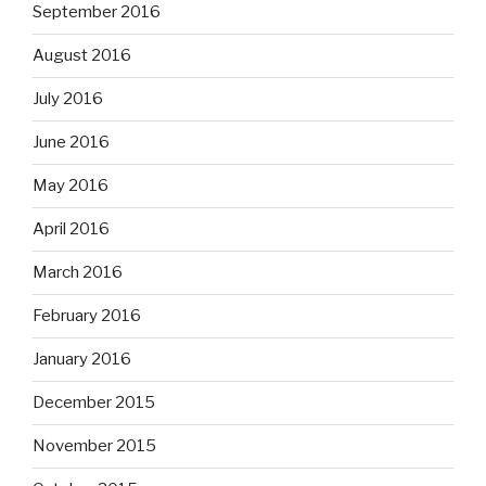
September 2016
August 2016
July 2016
June 2016
May 2016
April 2016
March 2016
February 2016
January 2016
December 2015
November 2015