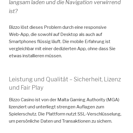
langsam laden und die Navigation verwirrend
ist?
Bizzo löst dieses Problem durch eine responsive
Web‑App, die sowohl auf Desktop als auch auf
Smartphones flüssig läuft. Die mobile Erfahrung ist
vergleichbar mit einer dedizierten App, ohne dass Sie
etwas installieren müssen.
Leistung und Qualität – Sicherheit, Lizenz
und Fair Play
Bizzo Casino ist von der Malta Gaming Authority (MGA)
lizenziert und unterliegt strengen Auflagen zum
Spielerschutz. Die Plattform nutzt SSL‑Verschlüsselung,
um persönliche Daten und Transaktionen zu sichern.