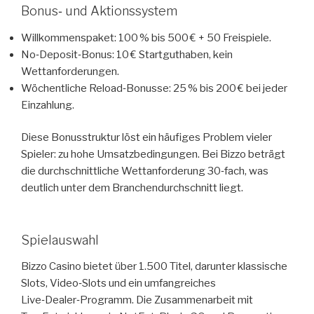
Bonus‑ und Aktionssystem
Willkommenspaket: 100 % bis 500 € + 50 Freispiele.
No‑Deposit‑Bonus: 10 € Startguthaben, kein
Wettanforderungen.
Wöchentliche Reload‑Bonusse: 25 % bis 200 € bei jeder
Einzahlung.
Diese Bonusstruktur löst ein häufiges Problem vieler
Spieler: zu hohe Umsatzbedingungen. Bei Bizzo beträgt
die durchschnittliche Wettanforderung 30‑fach, was
deutlich unter dem Branchendurchschnitt liegt.
Spielauswahl
Bizzo Casino bietet über 1.500 Titel, darunter klassische
Slots, Video‑Slots und ein umfangreiches
Live‑Dealer‑Programm. Die Zusammenarbeit mit