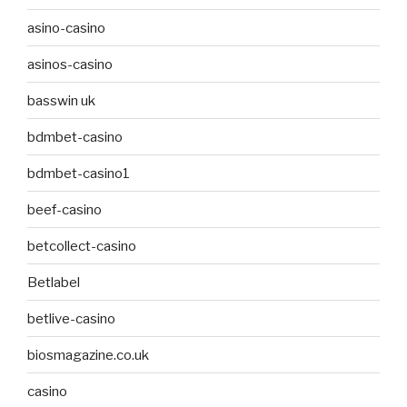
asino-casino
asinos-casino
basswin uk
bdmbet-casino
bdmbet-casino1
beef-casino
betcollect-casino
Betlabel
betlive-casino
biosmagazine.co.uk
casino