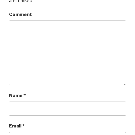
are marked
*
Comment
Name
*
Email
*