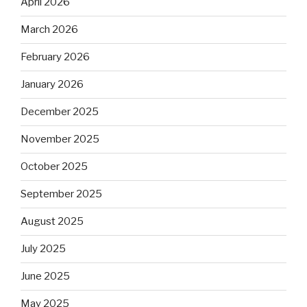
April 2026
March 2026
February 2026
January 2026
December 2025
November 2025
October 2025
September 2025
August 2025
July 2025
June 2025
May 2025