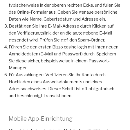
typischerweise in der oberen rechten Ecke, und füllen Sie
das Online-Formular aus. Geben Sie genaue persönliche
Daten wie Name, Geburtsdatum und Adresse ein.
Bestätigen Sie Ihre E-Mail-Adresse durch Klicken auf
den Verifizierungslink, der an die angegebene E-Mail
gesendet wird. Prüfen Sie ggf. den Spam-Ordner.
Führen Sie den ersten Bizzo casino login mit Ihren neuen
Anmeldedaten (E-Mail und Passwort) durch. Speichern
Sie diese sicher, beispielsweise in einem Passwort-
Manager.
Für Auszahlungen: Verifizieren Sie Ihr Konto durch
Hochladen eines Ausweisdokuments und eines
Adressnachweises. Dieser Schritt ist oft obligatorisch
und beschleunigt Transaktionen.
Mobile App-Einrichtung