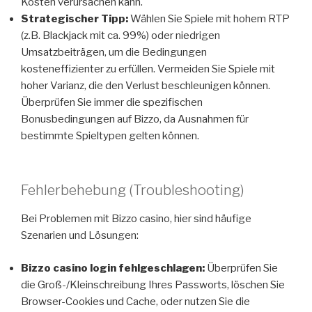
Kosten verursachen kann.
Strategischer Tipp:
Wählen Sie Spiele mit hohem RTP
(z.B. Blackjack mit ca. 99%) oder niedrigen
Umsatzbeiträgen, um die Bedingungen
kosteneffizienter zu erfüllen. Vermeiden Sie Spiele mit
hoher Varianz, die den Verlust beschleunigen können.
Überprüfen Sie immer die spezifischen
Bonusbedingungen auf Bizzo, da Ausnahmen für
bestimmte Spieltypen gelten können.
Fehlerbehebung (Troubleshooting)
Bei Problemen mit Bizzo casino, hier sind häufige
Szenarien und Lösungen:
Bizzo casino login fehlgeschlagen:
Überprüfen Sie
die Groß-/Kleinschreibung Ihres Passworts, löschen Sie
Browser-Cookies und Cache, oder nutzen Sie die