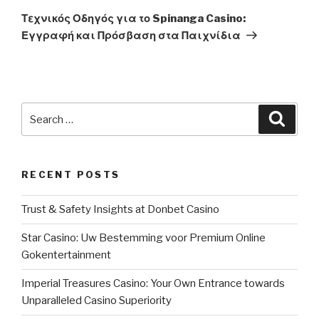
Post
Τεχνικός Οδηγός για το Spinanga Casino:
Εγγραφή και Πρόσβαση στα Παιχνίδια
Search
Searc
for:
RECENT POSTS
Trust & Safety Insights at Donbet Casino
Star Casino: Uw Bestemming voor Premium Online
Gokentertainment
Imperial Treasures Casino: Your Own Entrance towards
Unparalleled Casino Superiority