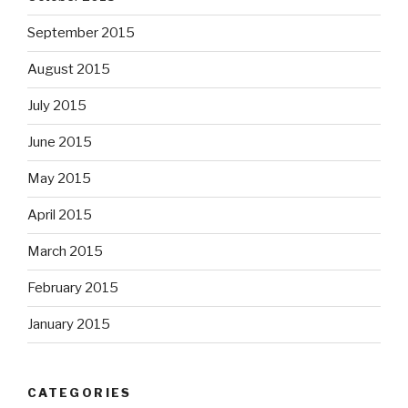
September 2015
August 2015
July 2015
June 2015
May 2015
April 2015
March 2015
February 2015
January 2015
CATEGORIES