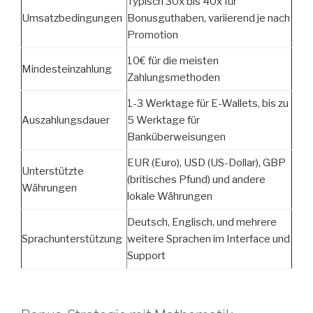
Typisch 30x bis 40x für
Umsatzbedingungen
Bonusguthaben, variierend je nach
Promotion
10€ für die meisten
Mindesteinzahlung
Zahlungsmethoden
1-3 Werktage für E-Wallets, bis zu
Auszahlungsdauer
5 Werktage für
Banküberweisungen
EUR (Euro), USD (US-Dollar), GBP
Unterstützte
(britisches Pfund) und andere
Währungen
lokale Währungen
Deutsch, Englisch, und mehrere
Sprachunterstützung
weitere Sprachen im Interface und
Support