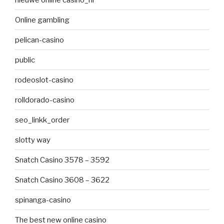
Online gambling
pelican-casino
public
rodeoslot-casino
rolldorado-casino
seo_linkk_order
slotty way
Snatch Casino 3578 – 3592
Snatch Casino 3608 – 3622
spinanga-casino
The best new online casino