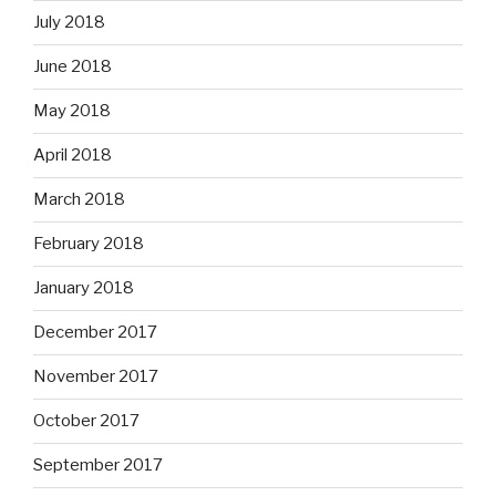
July 2018
June 2018
May 2018
April 2018
March 2018
February 2018
January 2018
December 2017
November 2017
October 2017
September 2017