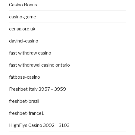
Casino Bonus
casino-game
censa.org.uk
davinci-casino
fast withdraw casino
fast withdrawal casino ontario
fatboss-casino
Freshbet Italy 3957 – 3959
freshbet-brazil
freshbet-france1
HighFlys Casino 3092 – 3103