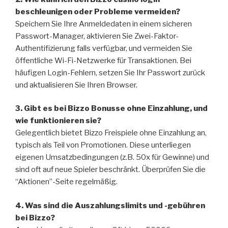
beschleunigen oder Probleme vermeiden?
Speichern Sie Ihre Anmeldedaten in einem sicheren
Passwort-Manager, aktivieren Sie Zwei-Faktor-
Authentifizierung falls verfügbar, und vermeiden Sie
öffentliche Wi-Fi-Netzwerke für Transaktionen. Bei
häufigen Login-Fehlern, setzen Sie Ihr Passwort zurück
und aktualisieren Sie Ihren Browser.
3. Gibt es bei Bizzo Bonusse ohne Einzahlung, und
wie funktionieren sie?
Gelegentlich bietet Bizzo Freispiele ohne Einzahlung an,
typisch als Teil von Promotionen. Diese unterliegen
eigenen Umsatzbedingungen (z.B. 50x für Gewinne) und
sind oft auf neue Spieler beschränkt. Überprüfen Sie die
“Aktionen”-Seite regelmäßig.
4. Was sind die Auszahlungslimits und -gebühren
bei Bizzo?