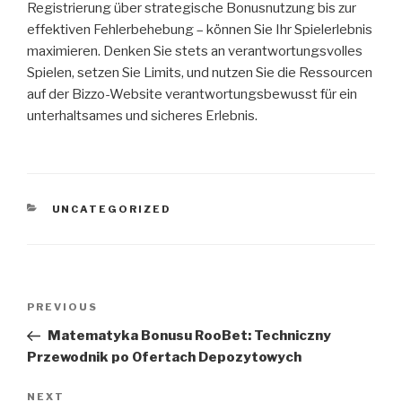
Registrierung über strategische Bonusnutzung bis zur
effektiven Fehlerbehebung – können Sie Ihr Spielerlebnis
maximieren. Denken Sie stets an verantwortungsvolles
Spielen, setzen Sie Limits, und nutzen Sie die Ressourcen
auf der Bizzo-Website verantwortungsbewusst für ein
unterhaltsames und sicheres Erlebnis.
CATEGORIES
UNCATEGORIZED
Post
PREVIOUS
Previous
navigation
Post
Matematyka Bonusu RooBet: Techniczny
Przewodnik po Ofertach Depozytowych
NEXT
Next