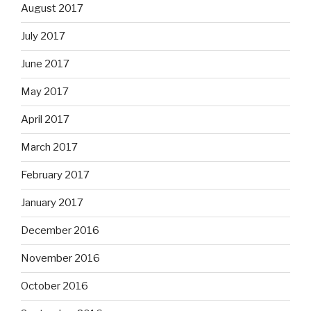
August 2017
July 2017
June 2017
May 2017
April 2017
March 2017
February 2017
January 2017
December 2016
November 2016
October 2016