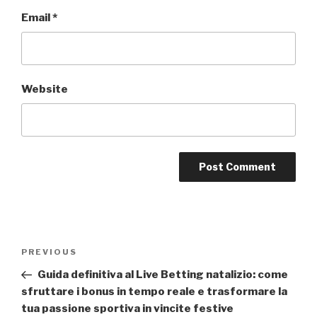
Email
*
Website
Post
PREVIOUS
Previous
navigation
Post
Guida definitiva al Live Betting natalizio: come
sfruttare i bonus in tempo reale e trasformare la
tua passione sportiva in vincite festive