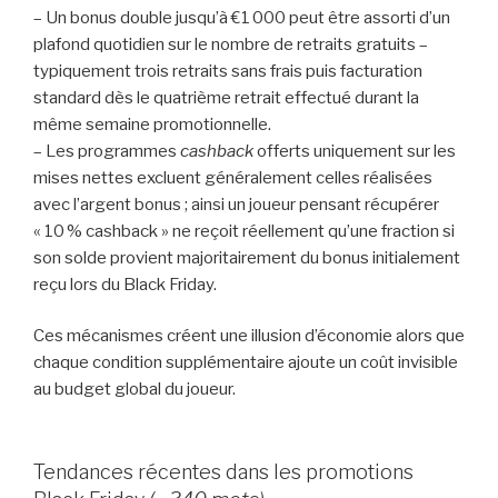
– Un bonus double jusqu’à €1 000 peut être assorti d’un
plafond quotidien sur le nombre de retraits gratuits –
typiquement trois retraits sans frais puis facturation
standard dès le quatrième retrait effectué durant la
même semaine promotionnelle.
– Les programmes
cashback
offerts uniquement sur les
mises nettes excluent généralement celles réalisées
avec l’argent bonus ; ainsi un joueur pensant récupérer
« 10 % cashback » ne reçoit réellement qu’une fraction si
son solde provient majoritairement du bonus initialement
reçu lors du Black Friday.
Ces mécanismes créent une illusion d’économie alors que
chaque condition supplémentaire ajoute un coût invisible
au budget global du joueur.
Tendances récentes dans les promotions