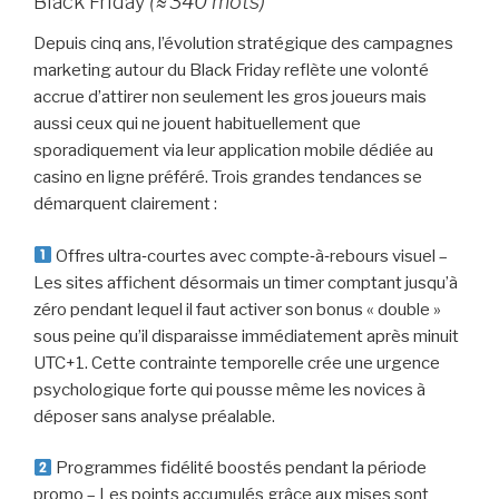
Black Friday
(≈ 340 mots)
Depuis cinq ans, l’évolution stratégique des campagnes
marketing autour du Black Friday reflète une volonté
accrue d’attirer non seulement les gros joueurs mais
aussi ceux qui ne jouent habituellement que
sporadiquement via leur application mobile dédiée au
casino en ligne préféré. Trois grandes tendances se
démarquent clairement :
Offres ultra‑courtes avec compte‑à‑rebours visuel –
Les sites affichent désormais un timer comptant jusqu’à
zéro pendant lequel il faut activer son bonus « double »
sous peine qu’il disparaisse immédiatement après minuit
UTC+1. Cette contrainte temporelle crée une urgence
psychologique forte qui pousse même les novices à
déposer sans analyse préalable.
Programmes fidélité boostés pendant la période
promo – Les points accumulés grâce aux mises sont