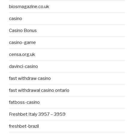
biosmagazine.co.uk
casino
Casino Bonus
casino-game
censa.org.uk
davinci-casino
fast withdraw casino
fast withdrawal casino ontario
fatboss-casino
Freshbet Italy 3957 – 3959
freshbet-brazil