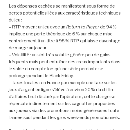
Les dépenses cachées se manifestent sous forme de
pertes potentielles liées aux caractéristiques techniques
du jeu :
– RTP moyen : un jeu avec un
Return to Player
de 94 %
implique une perte théorique de 6 % sur chaque mise
contrairement à un titre à 98 % RTP qui laisse davantage
de marge au joueur.
– Volatilité : un slot très volatile génère peu de gains
fréquents mais peut entraîner des creux importants dans
le solde du compte lorsqu’une série perdante se
prolonge pendant le Black Friday.
– Taxes locales : en France par exemple une taxe sur les
jeux d’argent en ligne s’élève à environ 20 % du chiffre
d’affaires brut déclaré par l’opérateur ; cette charge se
répercute indirectement sur les cagnottes proposées
aux joueurs via des promotions moins généreuses toute
l’année sauf pendant les gros week‑ends promotionnels.