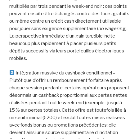
multipliés par trois pendant le week‑end noir ; ces points
peuvent ensuite être échangés contre des tours gratuits
ou même contre un crédit cash directement utilisable
pour jouer sans exigence supplémentaire (
no wagering
).
La perspective immédiate d’un gain tangible incite
beaucoup plus rapidement à placer plusieurs petits
dépôts successifs via leurs portefeuilles électroniques
mobiles.
Intégration massive du cashback conditionnel –
Plutôt que d’offrir un remboursement forfaitaire après
chaque session perdante, certains opérateurs proposent
désormais un
cashback
proportionnel aux pertes nettes
réalisées pendant tout le week‑end (exemple : jusqu’à
15 % sur pertes totales). Cette offre est toutefois liée à
un seuil minimal (€200) et exclut toutes mises réalisées
avec fonds bonus ou promotions précédentes; elle
devient ainsi une source supplémentaire d’incitation