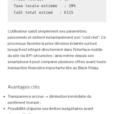
Taxe locale estimée   : 20%

L’utilisateur saisit simplement ses paramètres
personnels et obtient instantanément son “coût réel”. Ce
processus favorise la prise décision éclairée surtout
lorsqu’il est intégré directement dans l’interface mobile
du site via API sécurisées ; ainsi même depuis son
smartphone il peut comparer plusieurs offres avant toute
transaction financière importante liée au Black Friday.
Avantages clés
Transparence accrue → diminution immédiate du
sentiment trompé ;
Possibilité d’ajuster ses limites budgétaires avant