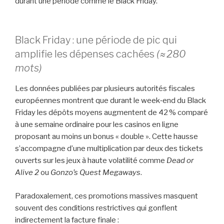
durant une période comme le Black Friday.
Black Friday : une période de pic qui
amplifie les dépenses cachées
(≈ 280
mots)
Les données publiées par plusieurs autorités fiscales
européennes montrent que durant le week‑end du Black
Friday les dépôts moyens augmentent de 42 % comparé
à une semaine ordinaire pour les casinos en ligne
proposant au moins un bonus « double ». Cette hausse
s’accompagne d’une multiplication par deux des tickets
ouverts sur les jeux à haute volatilité comme
Dead or
Alive 2
ou
Gonzo’s Quest Megaways
.
Paradoxalement, ces promotions massives masquent
souvent des conditions restrictives qui gonflent
indirectement la facture finale :