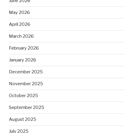
June 2026
May 2026
April 2026
March 2026
February 2026
January 2026
December 2025
November 2025
October 2025
September 2025
August 2025
July 2025