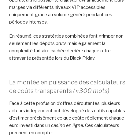
marges via différents niveaux VIP accessibles
uniquement grâce au volume généré pendant ces
périodes intenses.
En résumé, ces stratégies combinées font grimper non
seulement les dépôts bruts mais également la
complexité tarifaire cachée derrière chaque offre
attrayante présentée lors du Black Friday.
La montée en puissance des calculateurs
de coûts transparents
(≈ 300 mots)
Face à cette profusion d’offres déroutantes, plusieurs
acteurs independent ont développé des outils capables
d’estimer précisément ce que coûte réellement chaque
euro investi dans un
casino en ligne
. Ces calculateurs
prennent en compte :