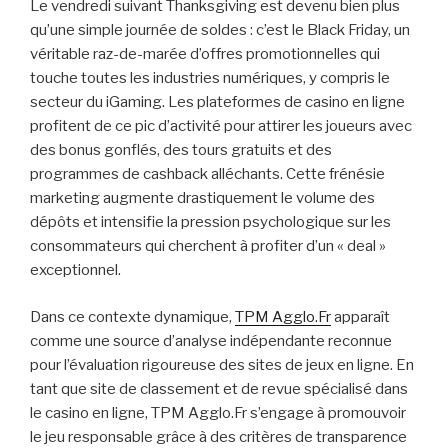
Le vendredi suivant Thanksgiving est devenu bien plus
qu’une simple journée de soldes : c’est le Black Friday, un
véritable raz-de-marée d’offres promotionnelles qui
touche toutes les industries numériques, y compris le
secteur du iGaming. Les plateformes de casino en ligne
profitent de ce pic d’activité pour attirer les joueurs avec
des bonus gonflés, des tours gratuits et des
programmes de cashback alléchants. Cette frénésie
marketing augmente drastiquement le volume des
dépôts et intensifie la pression psychologique sur les
consommateurs qui cherchent à profiter d’un « deal »
exceptionnel.
Dans ce contexte dynamique,
TPM Agglo.Fr
apparaît
comme une source d’analyse indépendante reconnue
pour l’évaluation rigoureuse des sites de jeux en ligne. En
tant que site de classement et de revue spécialisé dans
le casino en ligne, TPM Agglo.Fr s’engage à promouvoir
le jeu responsable grâce à des critères de transparence