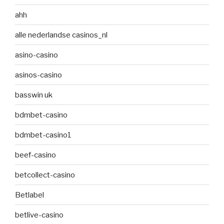
ahh
alle nederlandse casinos_nl
asino-casino
asinos-casino
basswin uk
bdmbet-casino
bdmbet-casino1
beef-casino
betcollect-casino
Betlabel
betlive-casino