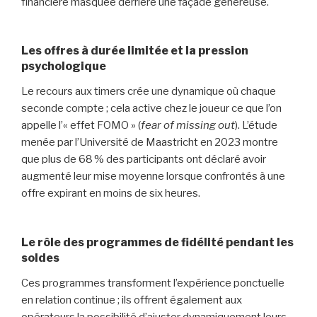
financière masquée derrière une façade généreuse.
Les offres à durée limitée et la pression
psychologique
Le recours aux timers crée une dynamique où chaque
seconde compte ; cela active chez le joueur ce que l’on
appelle l’« effet FOMO » (
fear of missing out
). L’étude
menée par l’Université de Maastricht en 2023 montre
que plus de 68 % des participants ont déclaré avoir
augmenté leur mise moyenne lorsque confrontés à une
offre expirant en moins de six heures.
Le rôle des programmes de fidélité pendant les
soldes
Ces programmes transforment l’expérience ponctuelle
en relation continue ; ils offrent également aux
opérateurs la possibilité d’ajuster dynamiquement leurs