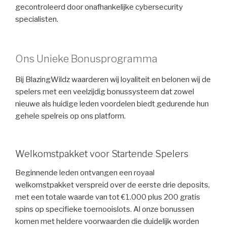
gecontroleerd door onafhankelijke cybersecurity
specialisten.
Ons Unieke Bonusprogramma
Bij BlazingWildz waarderen wij loyaliteit en belonen wij de
spelers met een veelzijdig bonussysteem dat zowel
nieuwe als huidige leden voordelen biedt gedurende hun
gehele spelreis op ons platform.
Welkomstpakket voor Startende Spelers
Beginnende leden ontvangen een royaal
welkomstpakket verspreid over de eerste drie deposits,
met een totale waarde van tot €1.000 plus 200 gratis
spins op specifieke toernooislots. Al onze bonussen
komen met heldere voorwaarden die duidelijk worden