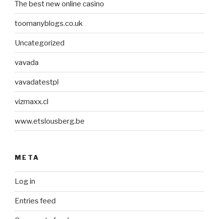
The best new online casino
toomanyblogs.co.uk
Uncategorized
vavada
vavadatestpl
vizmaxx.cl
www.etslousberg.be
META
Log in
Entries feed