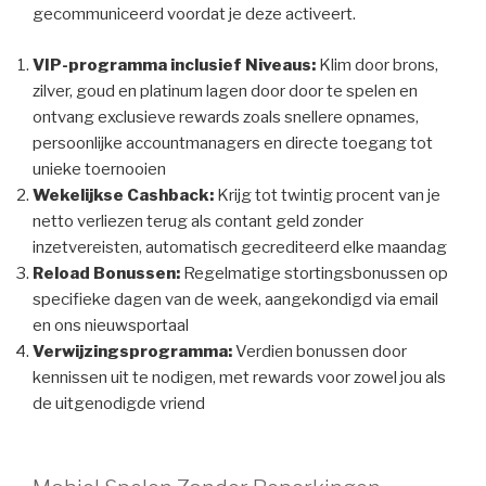
gecommuniceerd voordat je deze activeert.
VIP-programma inclusief Niveaus:
Klim door brons,
zilver, goud en platinum lagen door door te spelen en
ontvang exclusieve rewards zoals snellere opnames,
persoonlijke accountmanagers en directe toegang tot
unieke toernooien
Wekelijkse Cashback:
Krijg tot twintig procent van je
netto verliezen terug als contant geld zonder
inzetvereisten, automatisch gecrediteerd elke maandag
Reload Bonussen:
Regelmatige stortingsbonussen op
specifieke dagen van de week, aangekondigd via email
en ons nieuwsportaal
Verwijzingsprogramma:
Verdien bonussen door
kennissen uit te nodigen, met rewards voor zowel jou als
de uitgenodigde vriend