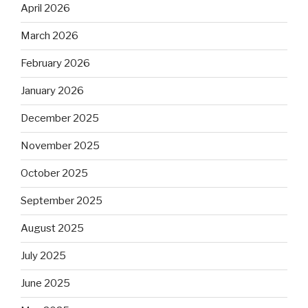
April 2026
March 2026
February 2026
January 2026
December 2025
November 2025
October 2025
September 2025
August 2025
July 2025
June 2025