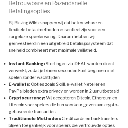
Betrouwbare en Razendsnelle
Betalingsopties
Bij BlazingWildz snappen wij dat betrouwbare en
flexibele betaalmethoden essentieel zijn voor een
zorgeloze speelervaring. Daarom hebben wij
geïnvesteerd in een uitgebreid betalingssysteem dat
snelheid combineert met maximale veiligheid.
Instant Banking:
Stortingen via iDEAL worden direct
verwerkt, zodat je binnen seconden kunt beginnen met
spelen zonder wachttijden
E-wallets:
Opties zoals Skrill, e-wallet Neteller en
PayPal bieden extra privacy en worden in 2 uur uitbetaald
Cryptocurrency:
Wij accepteren Bitcoin, Ethereum en
Litecoin voor spelers die hun voorkeur geven aan crypto-
gebaseerde transacties
Traditionele Methoden:
Creditcards en banktransfers
blijven toegankelijk voor spelers die vertrouwde opties