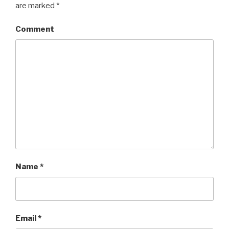
are marked
*
Comment
Name
*
Email
*