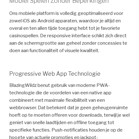
Mobiel Spelen Zonder Beperkingen
Ons mobiele platform is volledig geoptimaliseerd voor
zowel iOS als Android apparaten, waardoor je altijd en
overal en ten allen tijde toegang hebt tot je favoriete
casinospellen. De responsive interface schikt zich direct
aan de schermgrootte aan geheel zonder concessies te
doen aan functionaliteit of visuele kwaliteit.
Progressive Web App Technologie
BlazingWildz benut gebruik van moderne PWA-
technologie die de voordelen van een native app
combineert met maximale flexibiliteit van een
webbrowser. Dat betekent dat je geen geheugenruimte
hoeft op te moeten offeren voor downloads, terwijl je wel
geniet van snelle laadtijden en offline toegang tot
specifieke functies. Push-notificaties houden je op de
hoogte van actuele promoties en jackpot-