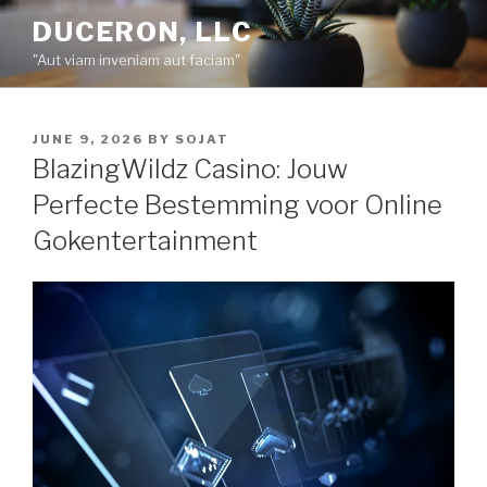
Skip
DUCERON, LLC
to
"Aut viam inveniam aut faciam"
content
POSTED
JUNE 9, 2026
BY
SOJAT
ON
BlazingWildz Casino: Jouw
Perfecte Bestemming voor Online
Gokentertainment