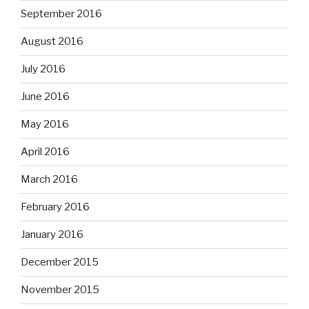
September 2016
August 2016
July 2016
June 2016
May 2016
April 2016
March 2016
February 2016
January 2016
December 2015
November 2015