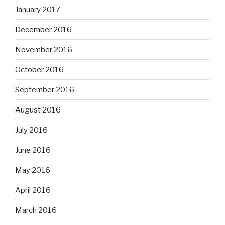
January 2017
December 2016
November 2016
October 2016
September 2016
August 2016
July 2016
June 2016
May 2016
April 2016
March 2016