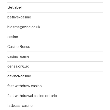
Betlabel
betlive-casino
biosmagazine.co.uk
casino
Casino Bonus
casino-game
censa.org.uk
davinci-casino
fast withdraw casino
fast withdrawal casino ontario
fatboss-casino