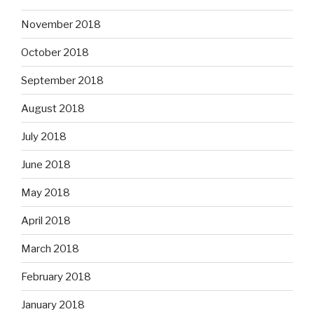
November 2018
October 2018
September 2018
August 2018
July 2018
June 2018
May 2018
April 2018
March 2018
February 2018
January 2018