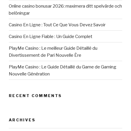
Online casino bonusar 2026: maximera ditt spelvärde och
belöningar
Casino En Ligne : Tout Ce Que Vous Devez Savoir
Casino En Ligne Fiable : Un Guide Complet
PlayMe Casino : Le meilleur Guide Détaillé du
Divertissement de Pari Nouvelle Ère
PlayMe Casino : Le Guide Détaillé du Game de Gaming
Nouvelle Génération
RECENT COMMENTS
ARCHIVES