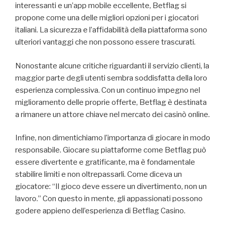
interessanti e un’app mobile eccellente, Betflag si
propone come una delle migliori opzioni per i giocatori
italiani. La sicurezza e l’affidabilità della piattaforma sono
ulteriori vantaggi che non possono essere trascurati.
Nonostante alcune critiche riguardanti il servizio clienti, la
maggior parte degli utenti sembra soddisfatta della loro
esperienza complessiva. Con un continuo impegno nel
miglioramento delle proprie offerte, Betflag è destinata
a rimanere un attore chiave nel mercato dei casinò online.
Infine, non dimentichiamo l’importanza di giocare in modo
responsabile. Giocare su piattaforme come Betflag può
essere divertente e gratificante, ma è fondamentale
stabilire limiti e non oltrepassarli. Come diceva un
giocatore: “Il gioco deve essere un divertimento, non un
lavoro.” Con questo in mente, gli appassionati possono
godere appieno dell’esperienza di Betflag Casino.