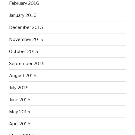
February 2016
January 2016
December 2015
November 2015
October 2015
September 2015
August 2015
July 2015
June 2015
May 2015
April 2015