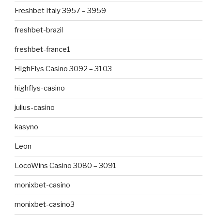
Freshbet Italy 3957 – 3959
freshbet-brazil
freshbet-france1
HighFlys Casino 3092 – 3103
highflys-casino
julius-casino
kasyno
Leon
LocoWins Casino 3080 – 3091
monixbet-casino
monixbet-casino3