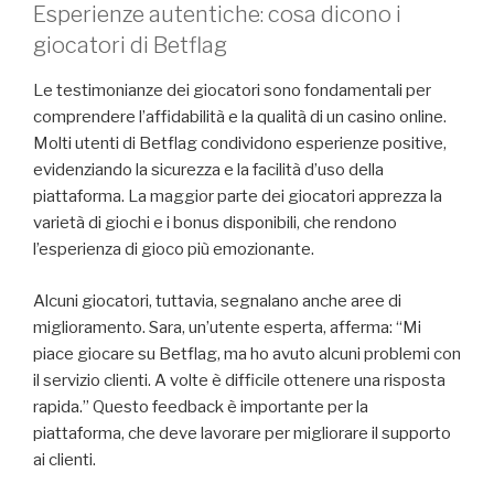
Esperienze autentiche: cosa dicono i
giocatori di Betflag
Le testimonianze dei giocatori sono fondamentali per
comprendere l’affidabilità e la qualità di un casino online.
Molti utenti di Betflag condividono esperienze positive,
evidenziando la sicurezza e la facilità d’uso della
piattaforma. La maggior parte dei giocatori apprezza la
varietà di giochi e i bonus disponibili, che rendono
l’esperienza di gioco più emozionante.
Alcuni giocatori, tuttavia, segnalano anche aree di
miglioramento. Sara, un’utente esperta, afferma: “Mi
piace giocare su Betflag, ma ho avuto alcuni problemi con
il servizio clienti. A volte è difficile ottenere una risposta
rapida.” Questo feedback è importante per la
piattaforma, che deve lavorare per migliorare il supporto
ai clienti.