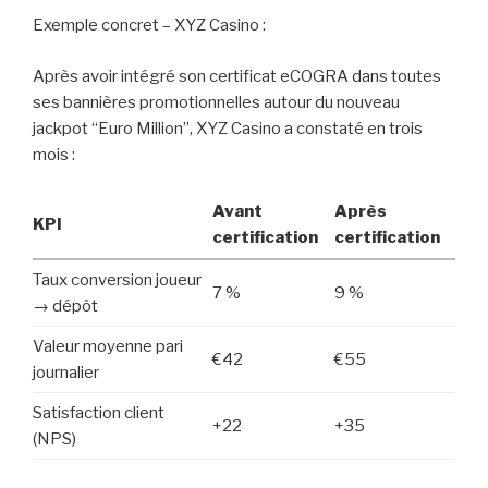
Exemple concret – XYZ Casino :
Après avoir intégré son certificat eCOGRA dans toutes
ses bannières promotionnelles autour du nouveau
jackpot “Euro Million”, XYZ Casino a constaté en trois
mois :
Avant
Après
KPI
certification
certification
Taux conversion joueur
7 %
9 %
→ dépôt
Valeur moyenne pari
€42
€55
journalier
Satisfaction client
+22
+35
(NPS)