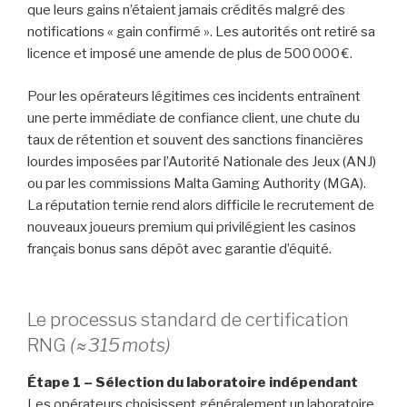
que leurs gains n’étaient jamais crédités malgré des
notifications « gain confirmé ». Les autorités ont retiré sa
licence et imposé une amende de plus de 500 000 €.
Pour les opérateurs légitimes ces incidents entraînent
une perte immédiate de confiance client, une chute du
taux de rétention et souvent des sanctions financières
lourdes imposées par l’Autorité Nationale des Jeux (ANJ)
ou par les commissions Malta Gaming Authority (MGA).
La réputation ternie rend alors difficile le recrutement de
nouveaux joueurs premium qui privilégient les casinos
français bonus sans dépôt avec garantie d’équité.
Le processus standard de certification
RNG
(≈ 315 mots)
Étape 1 – Sélection du laboratoire indépendant
Les opérateurs choisissent généralement un laboratoire