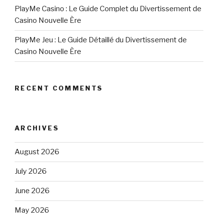
PlayMe Casino : Le Guide Complet du Divertissement de
Casino Nouvelle Ère
PlayMe Jeu : Le Guide Détaillé du Divertissement de
Casino Nouvelle Ère
RECENT COMMENTS
ARCHIVES
August 2026
July 2026
June 2026
May 2026