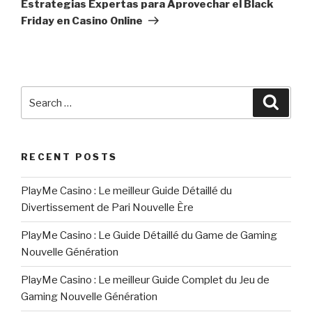
Post
Estrategias Expertas para Aprovechar el Black
Friday en Casino Online
Search
Searc
for:
RECENT POSTS
PlayMe Casino : Le meilleur Guide Détaillé du
Divertissement de Pari Nouvelle Ère
PlayMe Casino : Le Guide Détaillé du Game de Gaming
Nouvelle Génération
PlayMe Casino : Le meilleur Guide Complet du Jeu de
Gaming Nouvelle Génération