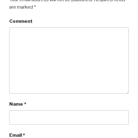
are marked
*
Comment
Name
*
Email
*