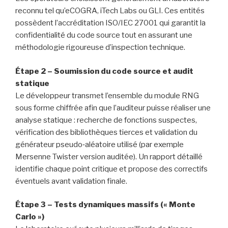
reconnu tel qu’eCOGRA, iTech Labs ou GLI. Ces entités
possèdent l’accréditation ISO/IEC 27001 qui garantit la
confidentialité du code source tout en assurant une
méthodologie rigoureuse d’inspection technique.
Étape 2 – Soumission du code source et audit
statique
Le développeur transmet l’ensemble du module RNG
sous forme chiffrée afin que l’auditeur puisse réaliser une
analyse statique : recherche de fonctions suspectes,
vérification des bibliothèques tierces et validation du
générateur pseudo‑aléatoire utilisé (par exemple
Mersenne Twister version auditée). Un rapport détaillé
identifie chaque point critique et propose des correctifs
éventuels avant validation finale.
Étape 3 – Tests dynamiques massifs (« Monte
Carlo »)