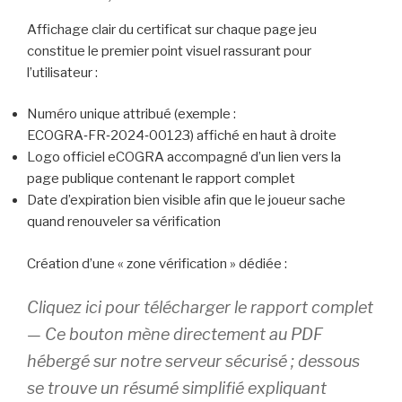
Affichage clair du certificat sur chaque page jeu
constitue le premier point visuel rassurant pour
l’utilisateur :
Numéro unique attribué (exemple :
ECOGRA‑FR‑2024‑00123) affiché en haut à droite
Logo officiel eCOGRA accompagné d’un lien vers la
page publique contenant le rapport complet
Date d’expiration bien visible afin que le joueur sache
quand renouveler sa vérification
Création d’une « zone vérification » dédiée :
Cliquez ici pour télécharger le rapport complet
— Ce bouton mène directement au PDF
hébergé sur notre serveur sécurisé ; dessous
se trouve un résumé simplifié expliquant