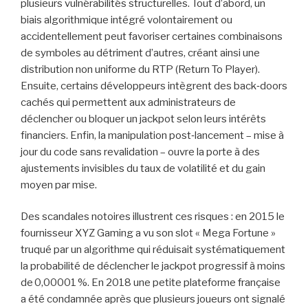
plusieurs vulnérabilités structurelles. Tout d’abord, un
biais algorithmique intégré volontairement ou
accidentellement peut favoriser certaines combinaisons
de symboles au détriment d’autres, créant ainsi une
distribution non uniforme du RTP (Return To Player).
Ensuite, certains développeurs intègrent des back‑doors
cachés qui permettent aux administrateurs de
déclencher ou bloquer un jackpot selon leurs intérêts
financiers. Enfin, la manipulation post‑lancement – mise à
jour du code sans revalidation – ouvre la porte à des
ajustements invisibles du taux de volatilité et du gain
moyen par mise.
Des scandales notoires illustrent ces risques : en 2015 le
fournisseur XYZ Gaming a vu son slot « Mega Fortune »
truqué par un algorithme qui réduisait systématiquement
la probabilité de déclencher le jackpot progressif à moins
de 0,00001 %. En 2018 une petite plateforme française
a été condamnée après que plusieurs joueurs ont signalé