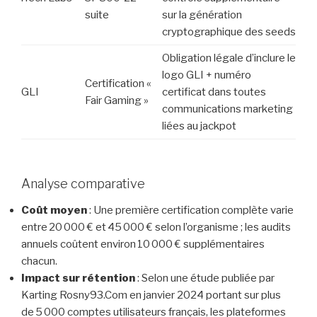
suite
sur la génération
cryptographique des seeds
Obligation légale d’inclure le
logo GLI + numéro
Certification «
GLI
certificat dans toutes
Fair Gaming »
communications marketing
liées au jackpot
Analyse comparative
Coût moyen
: Une première certification complète varie
entre 20 000 € et 45 000 € selon l’organisme ; les audits
annuels coûtent environ 10 000 € supplémentaires
chacun.
Impact sur rétention
: Selon une étude publiée par
Karting Rosny93.Com en janvier 2024 portant sur plus
de 5 000 comptes utilisateurs français, les plateformes