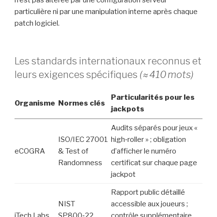
particulière ni par une manipulation interne après chaque
patch logiciel.
Les standards internationaux reconnus et
leurs exigences spécifiques
(≈ 410 mots)
Particularités pour les
Organisme
Normes clés
jackpots
Audits séparés pour jeux «
ISO/IEC 27001
high‑roller » ; obligation
eCOGRA
& Test of
d’afficher le numéro
Randomness
certificat sur chaque page
jackpot
Rapport public détaillé
NIST
accessible aux joueurs ;
iTech Labs
SP800‑22
contrôle supplémentaire