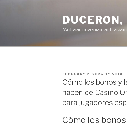
Skip
to
DUCERON,
content
"Aut viam inveniam aut faciam
POSTED
FEBRUARY 2, 2026
BY
SOJAT
ON
Cómo los bonos y l
hacen de Casino On
para jugadores es
Cómo los bonos 