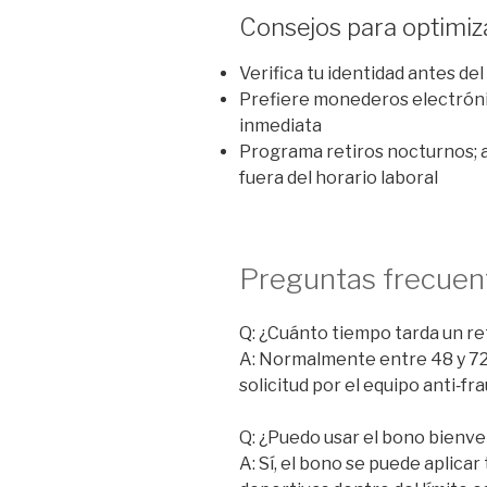
Consejos para optimiza
Verifica tu identidad antes de
Prefiere monederos electróni
inmediata
Programa retiros nocturnos; 
fuera del horario laboral
Preguntas frecuent
Q: ¿Cuánto tiempo tarda un ret
A: Normalmente entre 48 y 72
solicitud por el equipo anti‑fr
Q: ¿Puedo usar el bono bienv
A: Sí, el bono se puede aplica