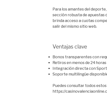
Para los amantes del deporte,
sección robusta de apuestas d
brinda acceso a cuotas competi
salir del mismo sitio web.
Ventajas clave
Bonos transparentes con requ
Retiros en menos de 24 horas 
Integración directa con Spor
Soporte multilingüe disponibl
Puedes consultar todos estos 
https://casinovalenciaonline.