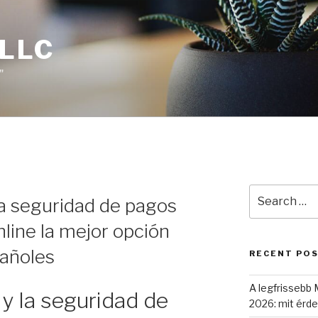
 LLC
"
Search
a seguridad de pagos
for:
line la mejor opción
pañoles
RECENT PO
A legfrissebb 
y la seguridad de
2026: mit érd