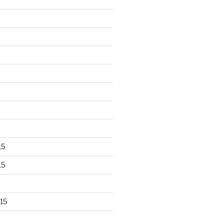
15
15
15