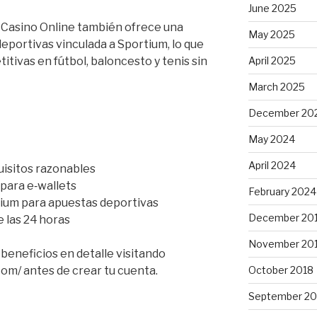
June 2025
 Casino Online también ofrece una
May 2025
eportivas vinculada a Sportium, lo que
tivas en fútbol, baloncesto y tenis sin
April 2025
March 2025
December 20
May 2024
April 2024
isitos razonables
para e‑wallets
February 2024
tium para apuestas deportivas
December 20
e las 24 horas
November 20
beneficios en detalle visitando
com/ antes de crear tu cuenta.
October 2018
September 20