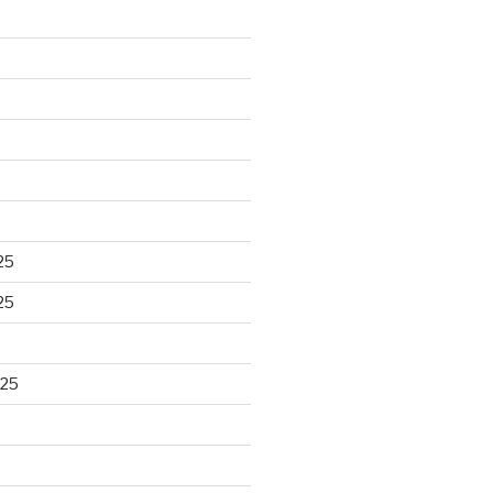
25
25
025