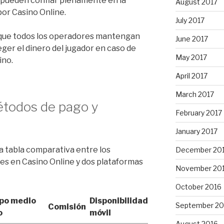
s pueden confiar plenamente en la
August 2017
por Casino Online.
July 2017
 que todos los operadores mantengan
June 2017
er el dinero del jugador en caso de
May 2017
ino.
April 2017
March 2017
todos de pago y
February 2017
January 2017
a tabla comparativa entre los
December 20
es en Casino Online y dos plataformas
November 20
October 2016
po medio
Disponibilidad
September 20
Comisión
o
móvil
August 2016