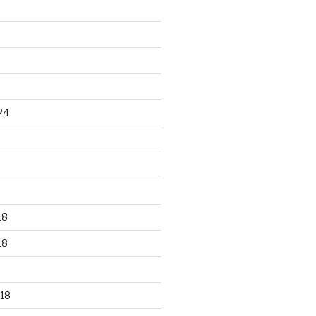
24
18
18
18