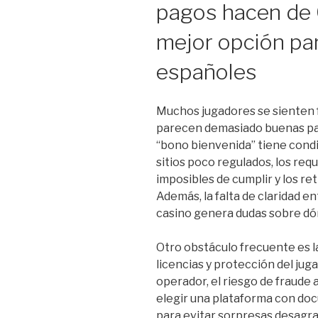
pagos hacen de 
mejor opción pa
españoles
Muchos jugadores se sienten f
parecen demasiado buenas par
“bono bienvenida” tiene condi
sitios poco regulados, los req
imposibles de cumplir y los re
Además, la falta de claridad e
casino genera dudas sobre dónd
Otro obstáculo frecuente es l
licencias y protección del juga
operador, el riesgo de fraude
elegir una plataforma con do
para evitar sorpresas desagra