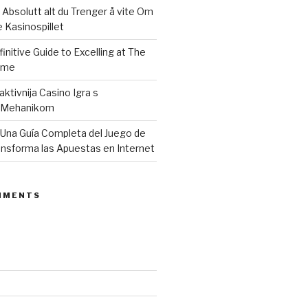
– Absolutt alt du Trenger å vite Om
 Kasinospillet
initive Guide to Excelling at The
ame
aktivnija Casino Igra s
 Mehanikom
 Una Guía Completa del Juego de
ansforma las Apuestas en Internet
MMENTS