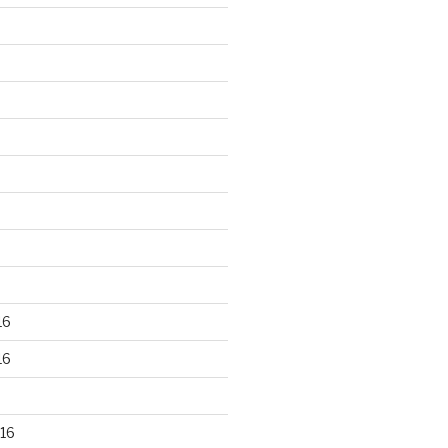
16
16
16