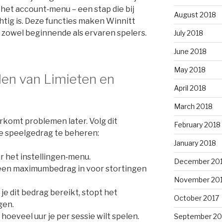
a het account‑menu – een stap die bij
August 2018
tig is. Deze functies maken Winnitt
 zowel beginnende als ervaren spelers.
July 2018
June 2018
May 2018
llen van Limieten en
April 2018
March 2018
komt problemen later. Volg dit
February 2018
e speelgedrag te beheren:
January 2018
ar het instellingen‑menu.
December 20
 een maximumbedrag in voor stortingen
November 20
a je dit bedrag bereikt, stopt het
October 2017
gen.
 hoeveel uur je per sessie wilt spelen.
September 20