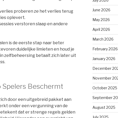
July 2026
June 2026
erlies proberen ze het verlies terug
ies oplevert.
May 2026
sessies verstoren slaap en andere
April 2026
March 2026
len is de eerste stap naar beter
evoren duidelijke limieten en houd je
February 2026
in zelfbeheersing betaalt zich later uit
January 2026
ss.
December 20
November 20
o Spelers Beschermt
October 2025
September 2
zich door een uitgebreid pakket aan
erkt onder een vergunning van de
August 2025
betekent dat er strenge regels gelden
July 2025