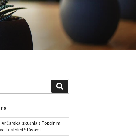
Search
STS
 Igričarska Izkušnja s Popolnim
nad Lastnimi Stávami