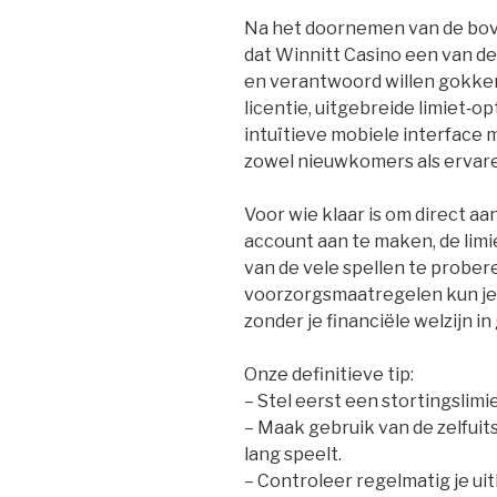
Na het doornemen van de bov
dat Winnitt Casino een van de 
en verantwoord willen gokke
licentie, uitgebreide limiet‑op
intuïtieve mobiele interface 
zowel nieuwkomers als ervare
Voor wie klaar is om direct aa
account aan te maken, de limi
van de vele spellen te probere
voorzorgsmaatregelen kun je
zonder je financiële welzijn i
Onze definitieve tip:
– Stel eerst een stortingslimie
– Maak gebruik van de zelfuitsl
lang speelt.
– Controleer regelmatig je ui