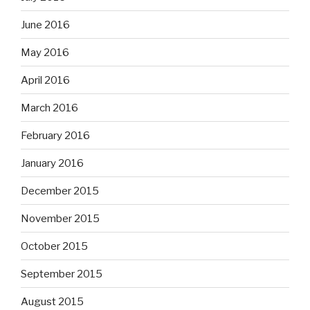
June 2016
May 2016
April 2016
March 2016
February 2016
January 2016
December 2015
November 2015
October 2015
September 2015
August 2015