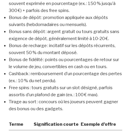
souvent exprimée en pourcentage (ex. : 150 % jusqu’à
300 €) + parfois des free spins.
Bonus de dépôt : promotion appliquée aux dépôts
suivants (hebdomadaires ou mensuels).
Bonus sans dépôt : argent gratuit ou tours gratuits sans
exigence de dépôt, généralement limité à 10‑20 €.
Bonus de recharge : incitatif sur les dépôts récurrents,
souvent 50 % du montant déposé.
Bonus de fidélité : points ou pourcentages de retour sur
le volume de jeu, convertibles en cash ou en tours.
Cashback : remboursement d’un pourcentage des pertes
(ex. : 10 % du net perdu).
Free spins : tours gratuits sur un slot désigné, parfois
assortis d’un plafond de gain (ex. : 100 € max).
Tirage au sort : concours où les joueurs peuvent gagner
des bonus ou des gadgets.
Terme
Signification courte
Exemple d’offre