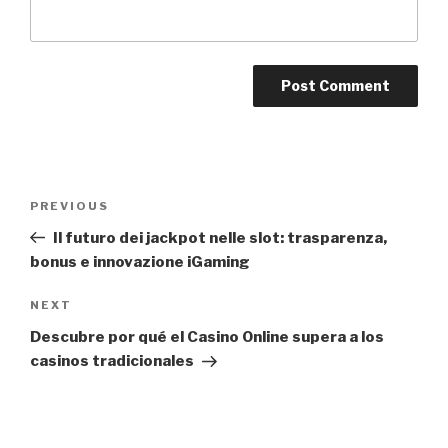
Post
PREVIOUS
Previous
navigation
Post
Il futuro dei jackpot nelle slot: trasparenza,
bonus e innovazione iGaming
NEXT
Next
Post
Descubre por qué el Casino Online supera a los
casinos tradicionales