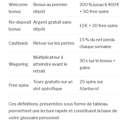
Welcome
Bonus au premier
200 % jusqu’à 400 €
bonus
dépôt
+ 50 free spins
No‑deposit
Argent gratuit sans
10 € + 20 free spins
bonus
dépôt
15 % du net perdu
Cashback
Retour sur les pertes
chaque semaine
Multiplicateur à
30 x sur le bonus +
Wagering
atteindre avant le
gains
retrait
Tours gratuits sur un
25 spins sur
Free spins
slot spécifique
Starburst
Ces définitions, présentées sous forme de tableau,
permettent une lecture rapide et constituent la base de
votre glossaire personnel.