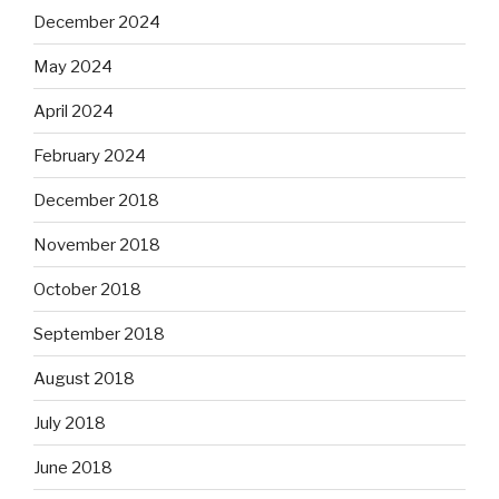
December 2024
May 2024
April 2024
February 2024
December 2018
November 2018
October 2018
September 2018
August 2018
July 2018
June 2018