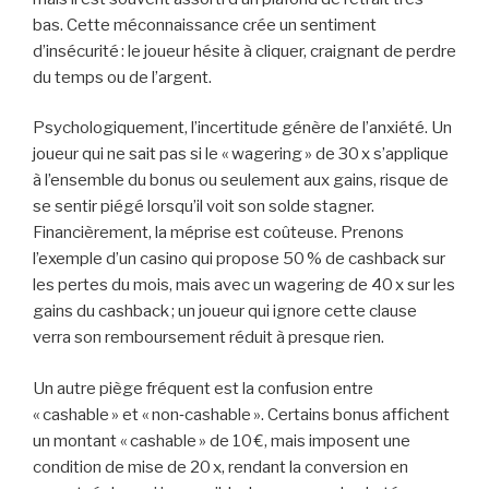
bas. Cette méconnaissance crée un sentiment
d’insécurité : le joueur hésite à cliquer, craignant de perdre
du temps ou de l’argent.
Psychologiquement, l’incertitude génère de l’anxiété. Un
joueur qui ne sait pas si le « wagering » de 30 x s’applique
à l’ensemble du bonus ou seulement aux gains, risque de
se sentir piégé lorsqu’il voit son solde stagner.
Financièrement, la méprise est coûteuse. Prenons
l’exemple d’un casino qui propose 50 % de cashback sur
les pertes du mois, mais avec un wagering de 40 x sur les
gains du cashback ; un joueur qui ignore cette clause
verra son remboursement réduit à presque rien.
Un autre piège fréquent est la confusion entre
« cashable » et « non‑cashable ». Certains bonus affichent
un montant « cashable » de 10 €, mais imposent une
condition de mise de 20 x, rendant la conversion en