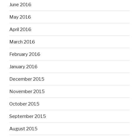
June 2016
May 2016
April 2016
March 2016
February 2016
January 2016
December 2015
November 2015
October 2015
September 2015
August 2015