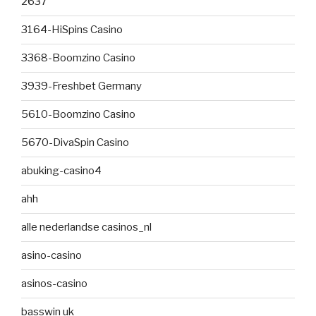
2637
3164-HiSpins Casino
3368-Boomzino Casino
3939-Freshbet Germany
5610-Boomzino Casino
5670-DivaSpin Casino
abuking-casino4
ahh
alle nederlandse casinos_nl
asino-casino
asinos-casino
basswin uk