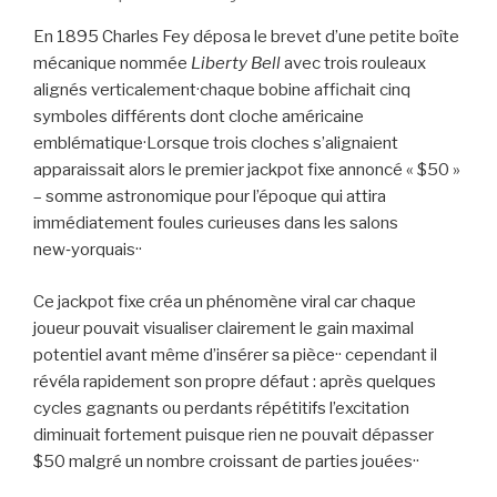
En 1895 Charles Fey déposa le brevet d’une petite boîte
mécanique nommée
Liberty Bell
avec trois rouleaux
alignés verticalement·chaque bobine affichait cinq
symboles différents dont cloche américaine
emblématique·Lorsque trois cloches s’alignaient
apparaissait alors le premier jackpot fixe annoncé « $50 »
– somme astronomique pour l’époque qui attira
immédiatement foules curieuses dans les salons
new‑yorquais··
Ce jackpot fixe créa un phénomène viral car chaque
joueur pouvait visualiser clairement le gain maximal
potentiel avant même d’insérer sa pièce·· cependant il
révéla rapidement son propre défaut : après quelques
cycles gagnants ou perdants répétitifs l’excitation
diminuait fortement puisque rien ne pouvait dépasser
$50 malgré un nombre croissant de parties jouées··