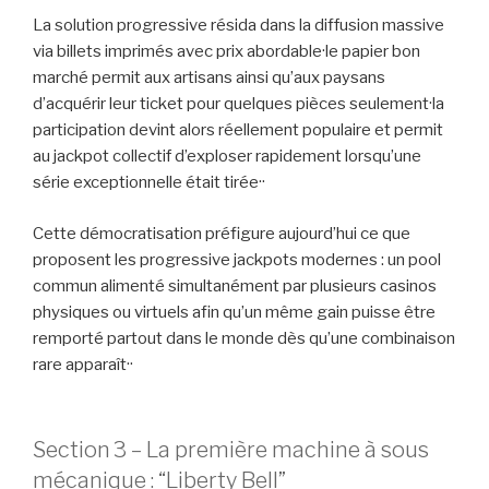
La solution progressive résida dans la diffusion massive
via billets imprimés avec prix abordable·le papier bon
marché permit aux artisans ainsi qu’aux paysans
d’acquérir leur ticket pour quelques pièces seulement·la
participation devint alors réellement populaire et permit
au jackpot collectif d’exploser rapidement lorsqu’une
série exceptionnelle était tirée··
Cette démocratisation préfigure aujourd’hui ce que
proposent les progressive jackpots modernes : un pool
commun alimenté simultanément par plusieurs casinos
physiques ou virtuels afin qu’un même gain puisse être
remporté partout dans le monde dès qu’une combinaison
rare apparaît··
Section 3 – La première machine à sous
mécanique : “Liberty Bell”