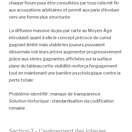
chaque forum pour être consultées par tous·cela mit fin
aux accusations arbitraires et permit aux paris d’évoluer
vers une forme plus structurée·
La diffusion massive du jeu par carte au Moyen‑Âge
introduisit quant à elle le concept précoce de cumul
gagnant limité mais visible·les joueurs pouvaient
désormais voir leurs jetons augmenter progressivement
grâce aux séries gagnantes affichées sur la surface
plane du tableau·cette visibilité renforça l’engagement
tout en maintenant une barrière psychologique contre la
perte totale·
Problème identifié
: manque de transparence
Solution historique
: standardisation via codification
romaine
Section 2 – L’avènement des loteries