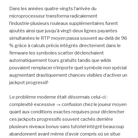
Dans les années quatre‑vingts l’arrivée du
microprocesseur transforma radicalement
l’industrie∙plusieurs rouleaux supplémentaires furent
ajoutés ainsi que jusqu’à vingt‑deux lignes payantes
simultanées∙le RTP moyen passa souvent au‑delà de 96
% grâce à calculs précis intégrés directement dans le
firmware∙les symboles scatter déclenchaient
automatiquement tours gratuits tandis que wilds
pouvaient remplacer n’importe quel symbole non spécial
augmentant drastiquement chances visibles d’activer un
jackpot progressif∙
Le problème moderne était désormais celui-ci :
complexité excessive → confusion chez le joueur moyen
quant aux conditions exactes requises pour déclencher
ces jackpots progressifs souvent cachés derrière
plusieurs niveaux bonus∙sans tutoriel intégré beaucoup
abandonnent avant même d’avoir compris où se situe