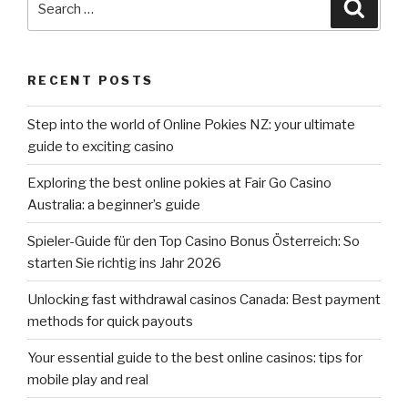
Searc
for:
RECENT POSTS
Step into the world of Online Pokies NZ: your ultimate
guide to exciting casino
Exploring the best online pokies at Fair Go Casino
Australia: a beginner’s guide
Spieler-Guide für den Top Casino Bonus Österreich: So
starten Sie richtig ins Jahr 2026
Unlocking fast withdrawal casinos Canada: Best payment
methods for quick payouts
Your essential guide to the best online casinos: tips for
mobile play and real