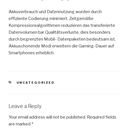
Akkuverbrauch und Datennutzung wurden durch
effiziente Codierung minimiert. Zeitgemäße
Kompressionsalgorithmen reduzieren das transferierte
Datenvolumen bar Qualitätsverluste, dies besonders
durch begrenzten Mobil- Datenpaketen bedeutsam ist.
Akkuschonende Modi erweitern die Gaming-Dauer auf
Smartphones erheblich.
CATEGORIES
UNCATEGORIZED
Leave a Reply
Your email address will not be published.
Required fields
are marked
*