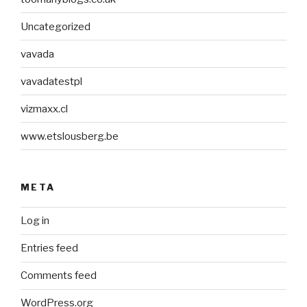
Uncategorized
vavada
vavadatestpl
vizmaxx.cl
www.etslousberg.be
META
Log in
Entries feed
Comments feed
WordPress.org