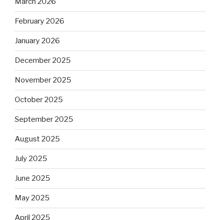
March 2026
February 2026
January 2026
December 2025
November 2025
October 2025
September 2025
August 2025
July 2025
June 2025
May 2025
April 2025