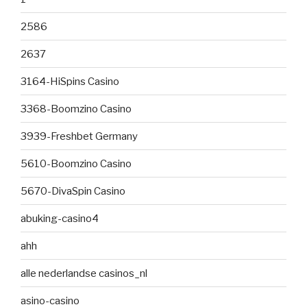
2586
2637
3164-HiSpins Casino
3368-Boomzino Casino
3939-Freshbet Germany
5610-Boomzino Casino
5670-DivaSpin Casino
abuking-casino4
ahh
alle nederlandse casinos_nl
asino-casino