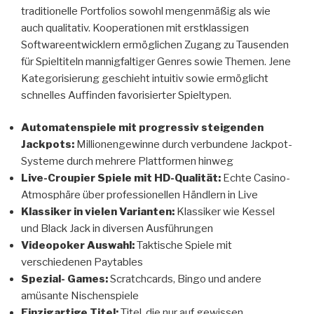
traditionelle Portfolios sowohl mengenmäßig als wie
auch qualitativ. Kooperationen mit erstklassigen
Softwareentwicklern ermöglichen Zugang zu Tausenden
für Spieltiteln mannigfaltiger Genres sowie Themen. Jene
Kategorisierung geschieht intuitiv sowie ermöglicht
schnelles Auffinden favorisierter Spieltypen.
Automatenspiele mit progressiv steigenden
Jackpots:
Millionengewinne durch verbundene Jackpot-
Systeme durch mehrere Plattformen hinweg
Live-Croupier Spiele mit HD-Qualität:
Echte Casino-
Atmosphäre über professionellen Händlern in Live
Klassiker in vielen Varianten:
Klassiker wie Kessel
und Black Jack in diversen Ausführungen
Videopoker Auswahl:
Taktische Spiele mit
verschiedenen Paytables
Spezial- Games:
Scratchcards, Bingo und andere
amüsante Nischenspiele
Einzigartige Titel:
Titel, die nur auf gewissen