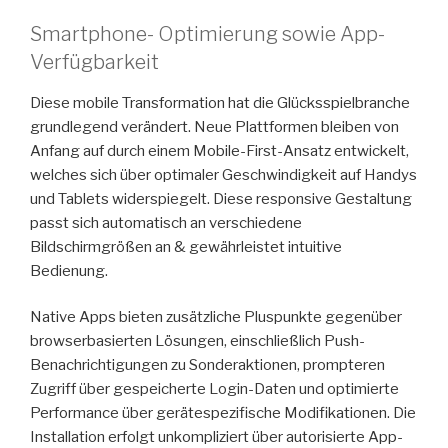
Smartphone- Optimierung sowie App-
Verfügbarkeit
Diese mobile Transformation hat die Glücksspielbranche
grundlegend verändert. Neue Plattformen bleiben von
Anfang auf durch einem Mobile-First-Ansatz entwickelt,
welches sich über optimaler Geschwindigkeit auf Handys
und Tablets widerspiegelt. Diese responsive Gestaltung
passt sich automatisch an verschiedene
Bildschirmgrößen an & gewährleistet intuitive
Bedienung.
Native Apps bieten zusätzliche Pluspunkte gegenüber
browserbasierten Lösungen, einschließlich Push-
Benachrichtigungen zu Sonderaktionen, prompteren
Zugriff über gespeicherte Login-Daten und optimierte
Performance über gerätespezifische Modifikationen. Die
Installation erfolgt unkompliziert über autorisierte App-