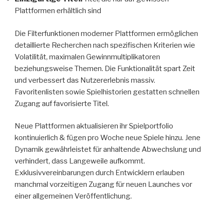
Plattformen erhältlich sind
Die Filterfunktionen moderner Plattformen ermöglichen
detaillierte Recherchen nach spezifischen Kriterien wie
Volatilität, maximalen Gewinnmultiplikatoren
beziehungsweise Themen. Die Funktionalität spart Zeit
und verbessert das Nutzererlebnis massiv.
Favoritenlisten sowie Spielhistorien gestatten schnellen
Zugang auf favorisierte Titel.
Neue Plattformen aktualisieren ihr Spielportfolio
kontinuierlich & fügen pro Woche neue Spiele hinzu. Jene
Dynamik gewährleistet für anhaltende Abwechslung und
verhindert, dass Langeweile aufkommt.
Exklusivvereinbarungen durch Entwicklern erlauben
manchmal vorzeitigen Zugang für neuen Launches vor
einer allgemeinen Veröffentlichung.