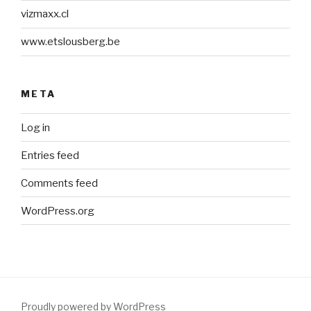
vizmaxx.cl
www.etslousberg.be
META
Log in
Entries feed
Comments feed
WordPress.org
Proudly powered by WordPress