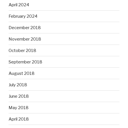
April 2024
February 2024
December 2018
November 2018
October 2018
September 2018
August 2018
July 2018
June 2018
May 2018
April 2018