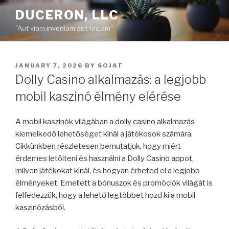
Skip
DUCERON, LLC
to
"Aut viam inveniam aut faciam"
content
POSTED
JANUARY 7, 2026
BY
SOJAT
ON
Dolly Casino alkalmazás: a legjobb
mobil kaszinó élmény elérése
A mobil kaszinók világában a
dolly casino
alkalmazás
kiemelkedő lehetőséget kínál a játékosok számára.
Cikkünkben részletesen bemutatjuk, hogy miért
érdemes letölteni és használni a Dolly Casino appot,
milyen játékokat kínál, és hogyan érheted el a legjobb
élményeket. Emellett a bónuszok és promóciók világát is
felfedezzük, hogy a lehető legtöbbet hozd ki a mobil
kaszinózásból.