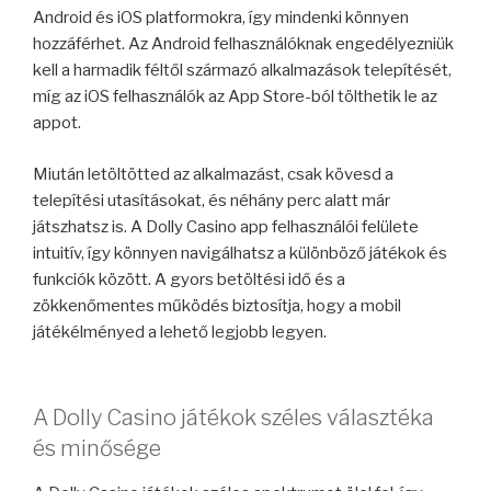
Android és iOS platformokra, így mindenki könnyen
hozzáférhet. Az Android felhasználóknak engedélyezniük
kell a harmadik féltől származó alkalmazások telepítését,
míg az iOS felhasználók az App Store-ból tölthetik le az
appot.
Miután letöltötted az alkalmazást, csak kövesd a
telepítési utasításokat, és néhány perc alatt már
játszhatsz is. A Dolly Casino app felhasználói felülete
intuitív, így könnyen navigálhatsz a különböző játékok és
funkciók között. A gyors betöltési idő és a
zökkenőmentes működés biztosítja, hogy a mobil
játékélményed a lehető legjobb legyen.
A Dolly Casino játékok széles választéka
és minősége