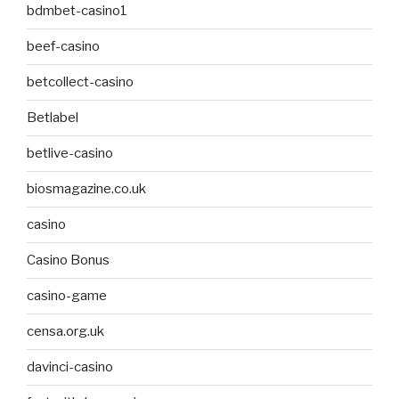
bdmbet-casino1
beef-casino
betcollect-casino
Betlabel
betlive-casino
biosmagazine.co.uk
casino
Casino Bonus
casino-game
censa.org.uk
davinci-casino