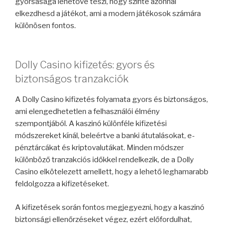
gyorsasága lehetővé teszi, hogy szinte azonnal
elkezdhesd a játékot, ami a modern játékosok számára
különösen fontos.
Dolly Casino kifizetés: gyors és
biztonságos tranzakciók
A Dolly Casino kifizetés folyamata gyors és biztonságos,
ami elengedhetetlen a felhasználói élmény
szempontjából. A kaszinó különféle kifizetési
módszereket kínál, beleértve a banki átutalásokat, e-
pénztárcákat és kriptovalutákat. Minden módszer
különböző tranzakciós időkkel rendelkezik, de a Dolly
Casino elkötelezett amellett, hogy a lehető leghamarabb
feldolgozza a kifizetéseket.
A kifizetések során fontos megjegyezni, hogy a kaszinó
biztonsági ellenőrzéseket végez, ezért előfordulhat,