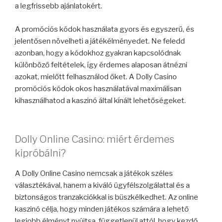
a legfrissebb ajánlatokért.
A promóciós kódok használata gyors és egyszerű, és
jelentősen növelheti a játékélményedet. Ne feledd
azonban, hogy a kódokhoz gyakran kapcsolódnak
különböző feltételek, így érdemes alaposan átnézni
azokat, mielőtt felhasználod őket. A Dolly Casino
promóciós kódok okos használatával maximálisan
kihasználhatod a kaszinó által kínált lehetőségeket.
Dolly Online Casino: miért érdemes
kipróbálni?
A Dolly Online Casino nemcsak a játékok széles
választékával, hanem a kiváló ügyfélszolgálattal és a
biztonságos tranzakciókkal is büszkélkedhet. Az online
kaszinó célja, hogy minden játékos számára a lehető
legjobb élményt nyújtsa, függetlenül attól, hogy kezdő