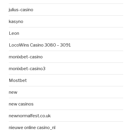
julius-casino
kasyno
Leon
LocoWins Casino 3080 – 3091
monixbet-casino
monixbet-casino3
Mostbet
new
new casinos
newnormalfest.co.uk
nieuwe online casino_nl