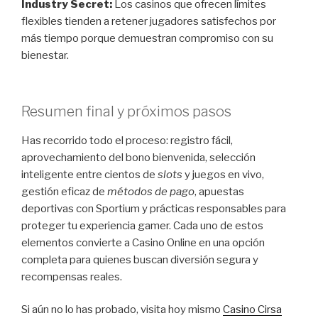
Industry Secret:
Los casinos que ofrecen límites
flexibles tienden a retener jugadores satisfechos por
más tiempo porque demuestran compromiso con su
bienestar.
Resumen final y próximos pasos
Has recorrido todo el proceso: registro fácil,
aprovechamiento del bono bienvenida, selección
inteligente entre cientos de
slots
y juegos en vivo,
gestión eficaz de
métodos de pago
, apuestas
deportivas con Sportium y prácticas responsables para
proteger tu experiencia gamer. Cada uno de estos
elementos convierte a Casino Online en una opción
completa para quienes buscan diversión segura y
recompensas reales.
Si aún no lo has probado, visita hoy mismo
Casino Cirsa