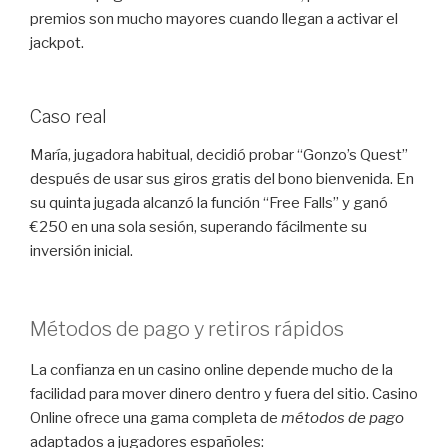
premios son mucho mayores cuando llegan a activar el
jackpot.
Caso real
María, jugadora habitual, decidió probar “Gonzo’s Quest”
después de usar sus giros gratis del bono bienvenida. En
su quinta jugada alcanzó la función “Free Falls” y ganó
€250 en una sola sesión, superando fácilmente su
inversión inicial.
Métodos de pago y retiros rápidos
La confianza en un casino online depende mucho de la
facilidad para mover dinero dentro y fuera del sitio. Casino
Online ofrece una gama completa de
métodos de pago
adaptados a jugadores españoles: