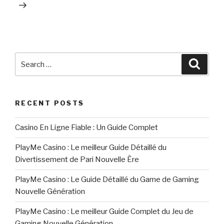
Search
Searc
for:
RECENT POSTS
Casino En Ligne Fiable : Un Guide Complet
PlayMe Casino : Le meilleur Guide Détaillé du
Divertissement de Pari Nouvelle Ère
PlayMe Casino : Le Guide Détaillé du Game de Gaming
Nouvelle Génération
PlayMe Casino : Le meilleur Guide Complet du Jeu de
Gaming Nouvelle Génération