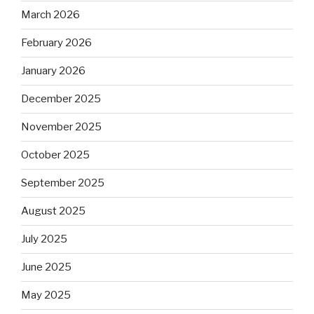
March 2026
February 2026
January 2026
December 2025
November 2025
October 2025
September 2025
August 2025
July 2025
June 2025
May 2025