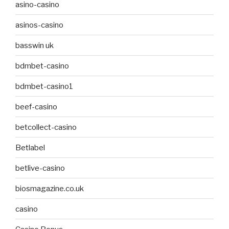
asino-casino
asinos-casino
basswin uk
bdmbet-casino
bdmbet-casino1
beef-casino
betcollect-casino
Betlabel
betlive-casino
biosmagazine.co.uk
casino