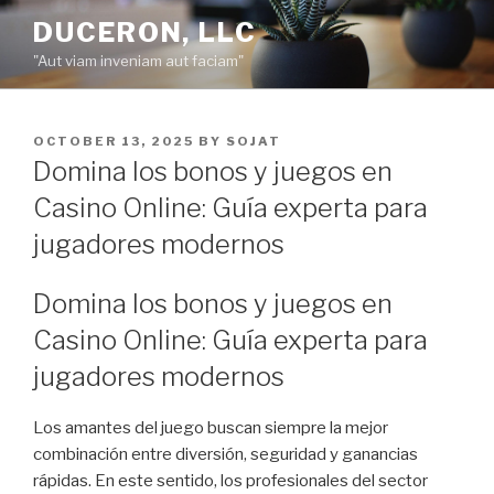
Skip
DUCERON, LLC
to
"Aut viam inveniam aut faciam"
content
POSTED
OCTOBER 13, 2025
BY
SOJAT
ON
Domina los bonos y juegos en
Casino Online: Guía experta para
jugadores modernos
Domina los bonos y juegos en
Casino Online: Guía experta para
jugadores modernos
Los amantes del juego buscan siempre la mejor
combinación entre diversión, seguridad y ganancias
rápidas. En este sentido, los profesionales del sector