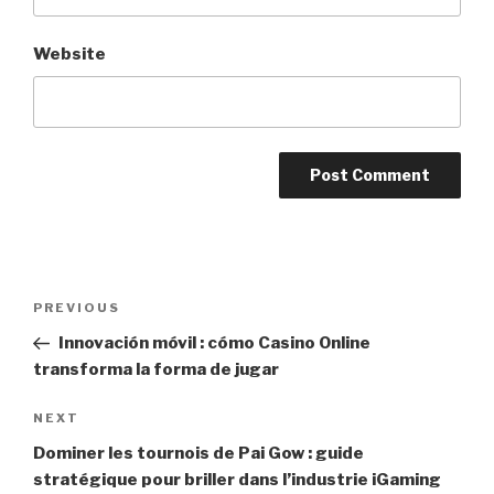
Website
Post
PREVIOUS
Previous
navigation
Post
Innovación móvil : cómo Casino Online
transforma la forma de jugar
NEXT
Next
Post
Dominer les tournois de Pai Gow : guide
stratégique pour briller dans l’industrie iGaming