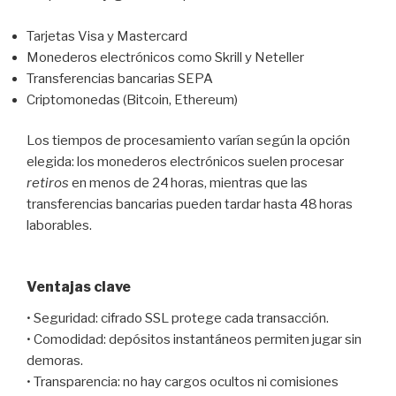
Tarjetas Visa y Mastercard
Monederos electrónicos como Skrill y Neteller
Transferencias bancarias SEPA
Criptomonedas (Bitcoin, Ethereum)
Los tiempos de procesamiento varían según la opción
elegida: los monederos electrónicos suelen procesar
retiros
en menos de 24 horas, mientras que las
transferencias bancarias pueden tardar hasta 48 horas
laborables.
Ventajas clave
• Seguridad: cifrado SSL protege cada transacción.
• Comodidad: depósitos instantáneos permiten jugar sin
demoras.
• Transparencia: no hay cargos ocultos ni comisiones