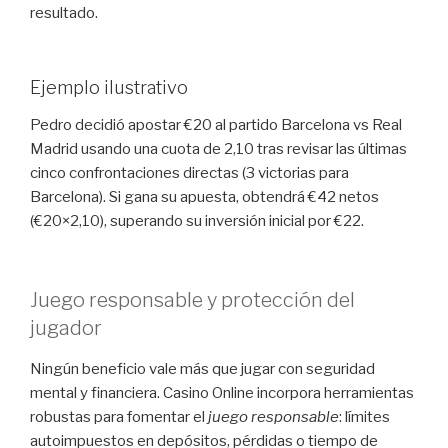
resultado.
Ejemplo ilustrativo
Pedro decidió apostar €20 al partido Barcelona vs Real
Madrid usando una cuota de 2,10 tras revisar las últimas
cinco confrontaciones directas (3 victorias para
Barcelona). Si gana su apuesta, obtendrá €42 netos
(€20×2,10), superando su inversión inicial por €22.
Juego responsable y protección del
jugador
Ningún beneficio vale más que jugar con seguridad
mental y financiera. Casino Online incorpora herramientas
robustas para fomentar el
juego responsable
: límites
autoimpuestos en depósitos, pérdidas o tiempo de