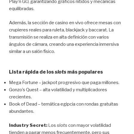
Play’n GO, garantizando gráficos nítidos y mecánicas
equilibradas.
Además, la sección de casino en vivo ofrece mesas con
crupieres reales para ruleta, blackjack y baccarat. La
transmisión se realiza en alta definición con varios
ángulos de cámara, creando una experiencia inmersiva
similar a un salón físico.
Lista rápida de los
slots
más populares
Mega Fortune – jackpot progresivo que paga millones.
Gonzo’s Quest – alta volatilidad y multiplicadores
crecientes.
Book of Dead – temática egipcia con rondas gratuitas
abundantes.
Industry Secret:
Los
slots
con mayor volatilidad
tienden a pagar menos frecuentemente, pero sus