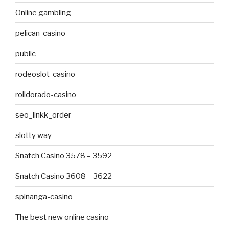
Online gambling
pelican-casino
public
rodeoslot-casino
rolldorado-casino
seo_linkk_order
slotty way
Snatch Casino 3578 – 3592
Snatch Casino 3608 – 3622
spinanga-casino
The best new online casino