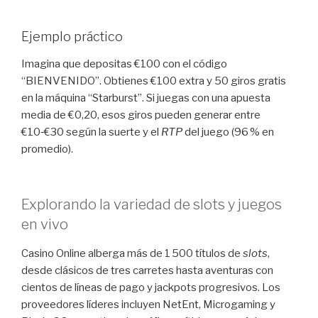
Ejemplo práctico
Imagina que depositas €100 con el código
“BIENVENIDO”. Obtienes €100 extra y 50 giros gratis
en la máquina “Starburst”. Si juegas con una apuesta
media de €0,20, esos giros pueden generar entre
€10‑€30 según la suerte y el
RTP
del juego (96 % en
promedio).
Explorando la variedad de slots y juegos
en vivo
Casino Online alberga más de 1 500 títulos de
slots
,
desde clásicos de tres carretes hasta aventuras con
cientos de líneas de pago y jackpots progresivos. Los
proveedores líderes incluyen NetEnt, Microgaming y