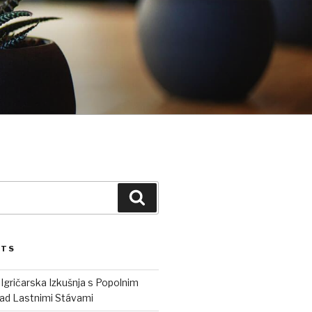
Search
STS
 Igričarska Izkušnja s Popolnim
nad Lastnimi Stávami