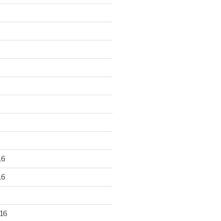
16
16
16