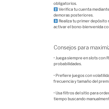
obligatorios.
Verifica tu cuenta mediant
demoras posteriores.
Realiza tu primer depósito
activar el bono‑bienvenida con
Consejos para maximiz
• Juega siempre en slots con
probabilidades.
• Prefiere juegos con volatilid
frecuencia y tamaño del premi
• Usa filtros del sitio para ord
tiempo buscando manualment