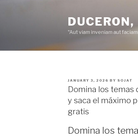
Skip
to
DUCERON,
content
"Aut viam inveniam aut faciam
POSTED
JANUARY 3, 2026
BY
SOJAT
ON
Domina los temas d
y saca el máximo p
gratis
Domina los tema