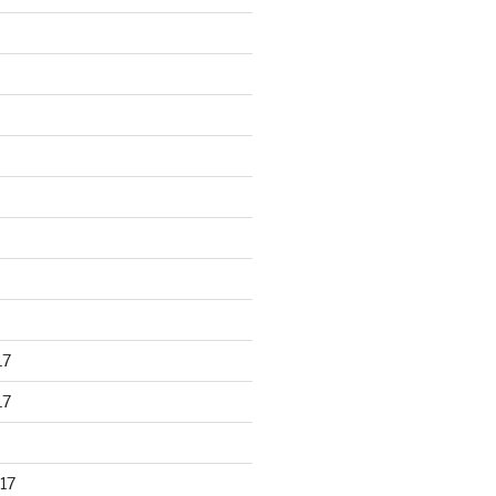
17
17
17