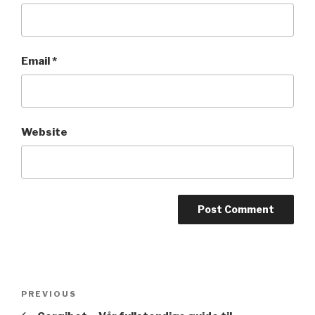
Email
*
Website
Post
PREVIOUS
Previous
navigation
Post