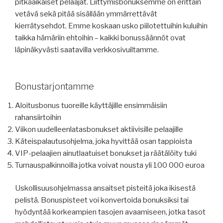
pitkäaikaiset pelaajat. Liittymisbonuksemme on erittäin
vetävä sekä pitää sisällään ymmärrettävät
kierrätysehdot. Emme koskaan usko piilotettuihin kuluihin
taikka hämäriin ehtoihin – kaikki bonussäännöt ovat
läpinäkyvästi saatavilla verkkosivuiltamme.
Bonustarjontamme
Aloitusbonus tuoreille käyttäjille ensimmäisiin
rahansiirtoihin
Viikon uudelleenlatasbonukset aktiivisille pelaajille
Käteispalautusohjelma, joka hyvittää osan tappioista
VIP-pelaajien ainutlaatuiset bonukset ja räätälöity tuki
Turnauspalkinnoilla jotka voivat nousta yli 100 000 euroa
Uskollisuusohjelmassa ansaitset pisteitä joka ikisestä
pelistä. Bonuspisteet voi konvertoida bonuksiksi tai
hyödyntää korkeampien tasojen avaamiseen, jotka tasot