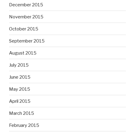
December 2015
November 2015
October 2015
September 2015
August 2015
July 2015
June 2015
May 2015
April 2015
March 2015
February 2015