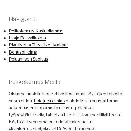
Navigointi
Pelikokemus Kasinollamme
Laaja Pelivalikoima
Pikalliset ja Turvalliset Maksut
Bonusohjelma
Pelaamisen Suojaus
Pelikokemus Meillä
Olemme huolella luoneet kasinoalustan käyttäjien toiveita
huomioiden.
Epic jack casino
mahdollistaa saumattoman
kokemuksen riippumatta asiasta, pelaatko
työpöytälaitteella, tablet-laitteella taikka mobiililaitteella.
Käyttöliittymämme on tarkasti rakennettu
yksinkertaiseksi, siksi että löydät haluamasi