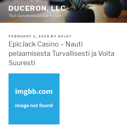
Skip
DUCERON, LLC
to
"Aut viam inveniam aut faciam"
content
POSTED
FEBRUARY 2, 2026
BY
SOJAT
ON
EpicJack Casino – Nauti
pelaamisesta Turvallisesti ja Voita
Suuresti