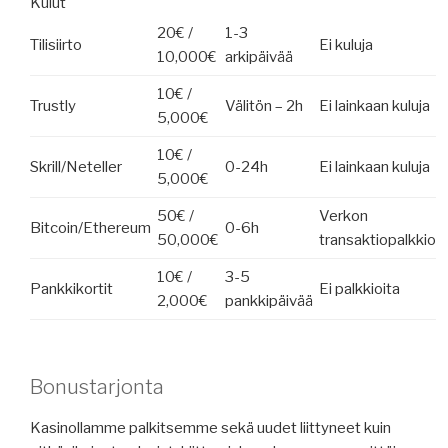
Kulut
20€ /
1-3
Tilisiirto
Ei kuluja
10,000€
arkipäivää
10€ /
Trustly
Välitön – 2h
Ei lainkaan kuluja
5,000€
10€ /
Skrill/Neteller
0-24h
Ei lainkaan kuluja
5,000€
50€ /
Verkon
Bitcoin/Ethereum
0-6h
50,000€
transaktiopalkkio
10€ /
3-5
Pankkikortit
Ei palkkioita
2,000€
pankkipäivää
Bonustarjonta
Kasinollamme palkitsemme sekä uudet liittyneet kuin