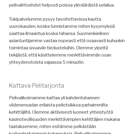
pelivaihtoehdot helposti poissa ylimääräistä selailua.
Tukipalvelumme pysyy tavoitettavissa kautta
vuorokauden, koska tunnistamme miten kysymyksiä
saattaa ilmaantua koska tahansa. Suomenkielinen
asiantuntijamme vastaa nopeasti että osaavasti kuhunkin
toimintaa sivuaviin tiedusteluihin. Olemme ylpeitä
tekijästä, että käsittelemme merkittävimmän osan
yhteydenotoista vajaassa 5 minuutin.
Kattava Pelitarjonta
Pelivalikoimamme kattaa yli kahdentuhannen
viidenensadan erilaista peliotsikkoa parhaimmilta
kehittäjiltä. Olemme aktiivisesti luoneet yhteistyötä
kasinoteollisuuden merkittävimpien kehittäjien mukana
taataksemme, miten esitämme pelkästään
korkealaatuisimpia kokemuksia. Pelivalikoimamme