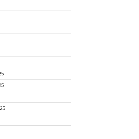
25
25
025