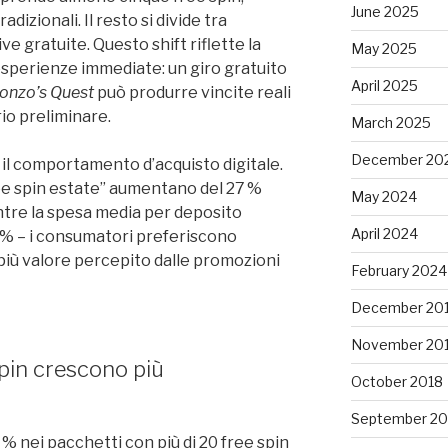
June 2025
dizionali. Il resto si divide tra
 gratuite. Questo shift riflette la
May 2025
esperienze immediate: un giro gratuito
April 2025
onzo’s Quest
può produrre vincite reali
io preliminare.
March 2025
December 20
e il comportamento d’acquisto digitale.
ee spin estate” aumentano del 27 %
May 2024
ntre la spesa media per deposito
April 2024
 % – i consumatori preferiscono
ù valore percepito dalle promozioni
February 2024
December 20
November 20
spin crescono più
October 2018
September 20
% nei pacchetti con più di 20 free spin