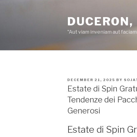
Skip
to
DUCERON,
content
"Aut viam inveniam aut faciam
POSTED
DECEMBER 21, 2025
BY
SOJA
ON
Estate di Spin Gratui
Tendenze dei Pacch
Generosi
Estate di Spin Gra