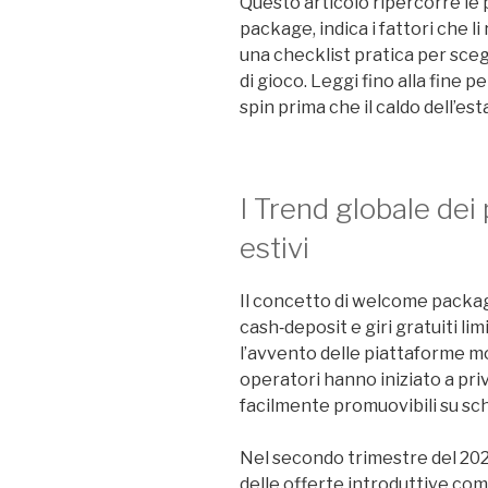
Questo articolo ripercorre le
package, indica i fattori che 
una checklist pratica per scegl
di gioco. Leggi fino alla fine p
spin prima che il caldo dell’es
I Trend globale dei
estivi
Il concetto di welcome packag
cash‑deposit e giri gratuiti lim
l’avvento delle piattaforme m
operatori hanno iniziato a priv
facilmente promuovibili su scher
Nel secondo trimestre del 202
delle offerte introduttive co