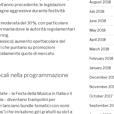
August 2018
ll’anno precedente; le legislazioni
gne aggressive durante festività
July 2018
June 2018
 moderata del 30 %, con particolare
ermania dove le autorità regolamentari
May 2018
ring.
April 2018
essico): aumento spettacolare del
ri che puntano su promozioni
March 2018
apidamente quote di mercato.
February 2018
January 2018
à locali nella programmazione
December 20
November 20
te – la Festa della Musica in Italia o il
October 2017
a – diventano trampolini per
i lanciano bundle tematici con nomi
September 20
ns”) che includono giri gratuiti su slot a