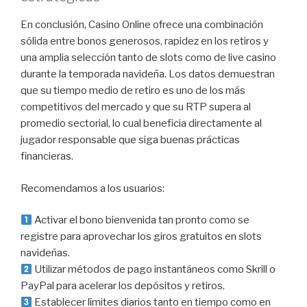
En conclusión, Casino Online ofrece una combinación
sólida entre bonos generosos, rapidez en los retiros y
una amplia selección tanto de slots como de live casino
durante la temporada navideña. Los datos demuestran
que su tiempo medio de retiro es uno de los más
competitivos del mercado y que su RTP supera al
promedio sectorial, lo cual beneficia directamente al
jugador responsable que siga buenas prácticas
financieras.
Recomendamos a los usuarios:
Activar el bono bienvenida tan pronto como se
registre para aprovechar los giros gratuitos en slots
navideñas.
Utilizar métodos de pago instantáneos como Skrill o
PayPal para acelerar los depósitos y retiros.
Establecer límites diarios tanto en tiempo como en