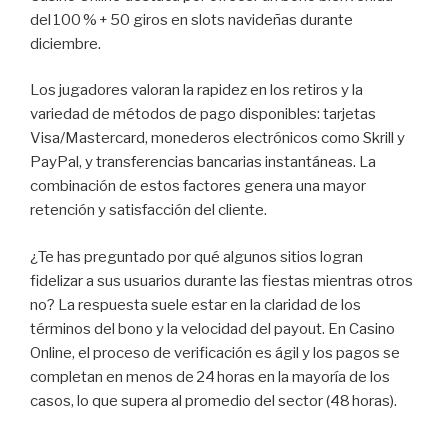
del 100 % + 50 giros en slots navideñas durante
diciembre.
Los jugadores valoran la rapidez en los retiros y la
variedad de métodos de pago disponibles: tarjetas
Visa/Mastercard, monederos electrónicos como Skrill y
PayPal, y transferencias bancarias instantáneas. La
combinación de estos factores genera una mayor
retención y satisfacción del cliente.
¿Te has preguntado por qué algunos sitios logran
fidelizar a sus usuarios durante las fiestas mientras otros
no? La respuesta suele estar en la claridad de los
términos del bono y la velocidad del payout. En Casino
Online, el proceso de verificación es ágil y los pagos se
completan en menos de 24 horas en la mayoría de los
casos, lo que supera al promedio del sector (48 horas).