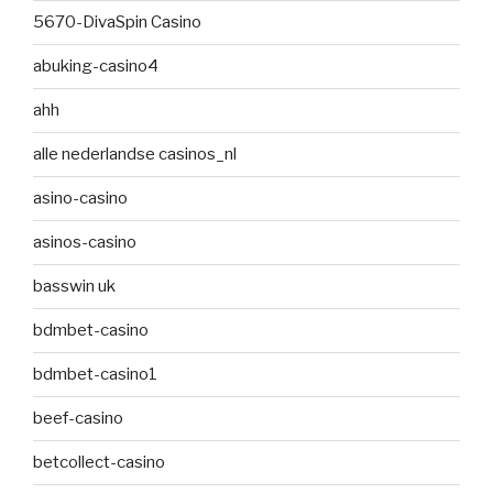
5670-DivaSpin Casino
abuking-casino4
ahh
alle nederlandse casinos_nl
asino-casino
asinos-casino
basswin uk
bdmbet-casino
bdmbet-casino1
beef-casino
betcollect-casino