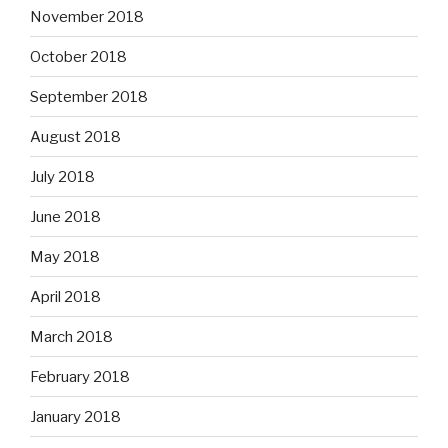
November 2018
October 2018
September 2018
August 2018
July 2018
June 2018
May 2018
April 2018
March 2018
February 2018
January 2018