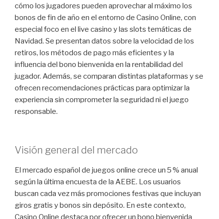
cómo los jugadores pueden aprovechar al máximo los
bonos de fin de año en el entorno de Casino Online, con
especial foco en el live casino y las slots temáticas de
Navidad. Se presentan datos sobre la velocidad de los
retiros, los métodos de pago más eficientes y la
influencia del bono bienvenida en la rentabilidad del
jugador. Además, se comparan distintas plataformas y se
ofrecen recomendaciones prácticas para optimizar la
experiencia sin comprometer la seguridad ni el juego
responsable.
Visión general del mercado
El mercado español de juegos online crece un 5 % anual
según la última encuesta de la AEBE. Los usuarios
buscan cada vez más promociones festivas que incluyan
giros gratis y bonos sin depósito. En este contexto,
Casino Online destaca por ofrecer un bono bienvenida