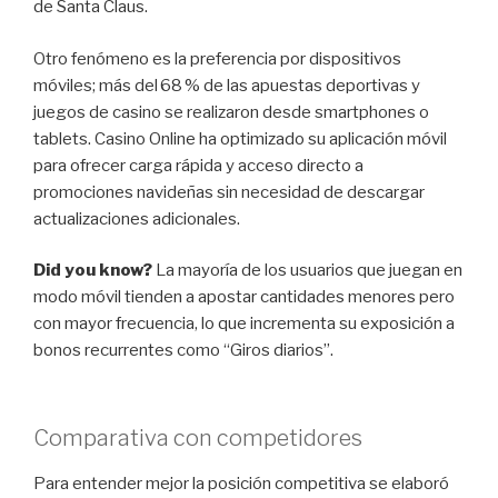
de Santa Claus.
Otro fenómeno es la preferencia por dispositivos
móviles; más del 68 % de las apuestas deportivas y
juegos de casino se realizaron desde smartphones o
tablets. Casino Online ha optimizado su aplicación móvil
para ofrecer carga rápida y acceso directo a
promociones navideñas sin necesidad de descargar
actualizaciones adicionales.
Did you know?
La mayoría de los usuarios que juegan en
modo móvil tienden a apostar cantidades menores pero
con mayor frecuencia, lo que incrementa su exposición a
bonos recurrentes como “Giros diarios”.
Comparativa con competidores
Para entender mejor la posición competitiva se elaboró