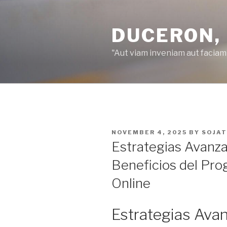
Skip
to
DUCERON,
content
"Aut viam inveniam aut faciam
POSTED
NOVEMBER 4, 2025
BY
SOJAT
ON
Estrategias Avanza
Beneficios del Pr
Online
Estrategias Ava