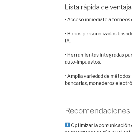
Lista rápida de ventaj
• Acceso inmediato a torneos 
• Bonos personalizados basad
IA.
• Herramientas integradas pa
auto‑impuestos.
• Amplia variedad de métodos l
bancarias, monederos electró
Recomendaciones 
Optimizar la comunicación