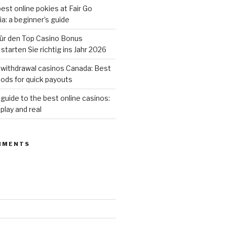
est online pokies at Fair Go
ia: a beginner’s guide
für den Top Casino Bonus
starten Sie richtig ins Jahr 2026
 withdrawal casinos Canada: Best
ds for quick payouts
 guide to the best online casinos:
 play and real
MMENTS