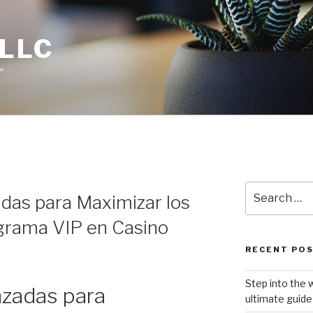
 LLC
"
Search
das para Maximizar los
for:
ograma VIP en Casino
RECENT PO
Step into the 
nzadas para
ultimate guide