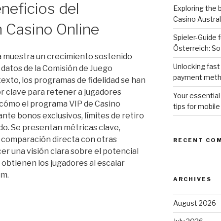
neficios del
Exploring the b
Casino Austral
 Casino Online
Spieler-Guide 
Österreich: So 
ea muestra un crecimiento sostenido
Unlocking fast
 datos de la Comisión de Juego
payment metho
exto, los programas de fidelidad se han
r clave para retener a jugadores
Your essential
a cómo el programa VIP de Casino
tips for mobile
nte bonos exclusivos, límites de retiro
do. Se presentan métricas clave,
 comparación directa con otras
RECENT CO
er una visión clara sobre el potencial
 obtienen los jugadores al escalar
um.
ARCHIVES
August 2026