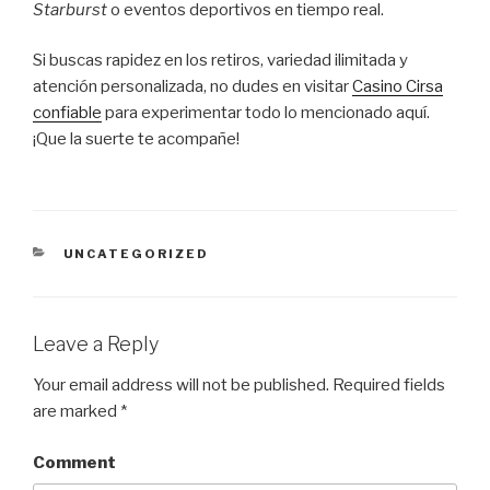
Starburst
o eventos deportivos en tiempo real.
Si buscas rapidez en los retiros, variedad ilimitada y
atención personalizada, no dudes en visitar
Casino Cirsa
confiable
para experimentar todo lo mencionado aquí.
¡Que la suerte te acompañe!
CATEGORIES
UNCATEGORIZED
Leave a Reply
Your email address will not be published.
Required fields
are marked
*
Comment