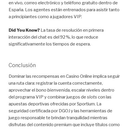
en vivo, correo electrónico y teléfono gratuito dentro de
España. Los agentes están entrenados para asistir tanto
a principiantes como a jugadores VIP.
Did You Know?
La tasa de resolución en primera
interacción del chat es del 92 %, lo que reduce
significativamente los tiempos de espera.
Conclusión
Dominar las recompensas en Casino Online implica seguir
una ruta clara: registrar la cuenta correctamente,
aprovechar el
bono bienvenida
, escalar niveles dentro
del programa VIP y combinar juegos de
slots
con las
apuestas deportivas ofrecidas por Sportium. La
seguridad certificada por DGOJ y las herramientas de
juego responsable te brindan tranquilidad mientras
disfrutas del contenido premium que incluye títulos como