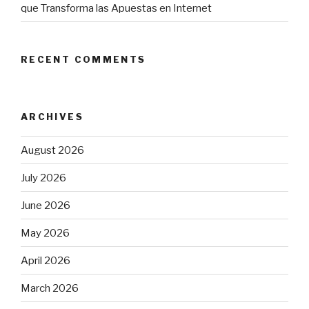
que Transforma las Apuestas en Internet
RECENT COMMENTS
ARCHIVES
August 2026
July 2026
June 2026
May 2026
April 2026
March 2026