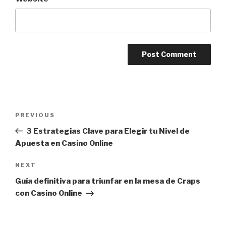
Post
PREVIOUS
Previous
navigation
Post
3 Estrategias Clave para Elegir tu Nivel de
Apuesta en Casino Online
NEXT
Next
Post
Guía definitiva para triunfar en la mesa de Craps
con Casino Online