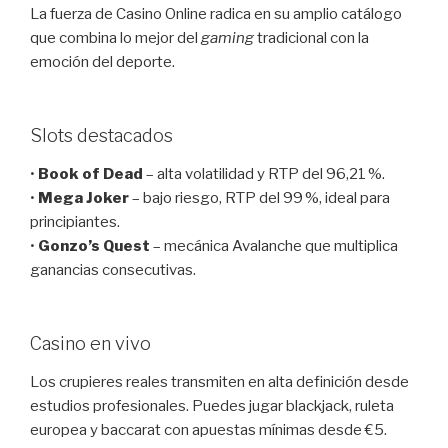
La fuerza de Casino Online radica en su amplio catálogo
que combina lo mejor del
gaming
tradicional con la
emoción del deporte.
Slots destacados
•
Book of Dead
– alta volatilidad y RTP del 96,21 %.
•
Mega Joker
– bajo riesgo, RTP del 99 %, ideal para
principiantes.
•
Gonzo’s Quest
– mecánica Avalanche que multiplica
ganancias consecutivas.
Casino en vivo
Los crupieres reales transmiten en alta definición desde
estudios profesionales. Puedes jugar blackjack, ruleta
europea y baccarat con apuestas mínimas desde €5.