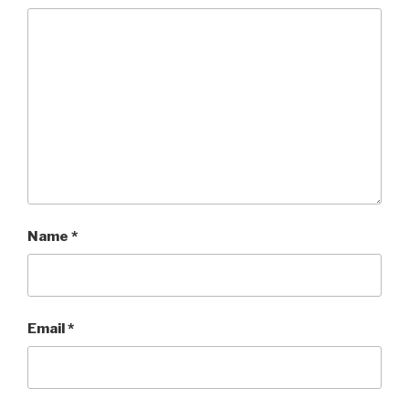
Name
*
Email
*