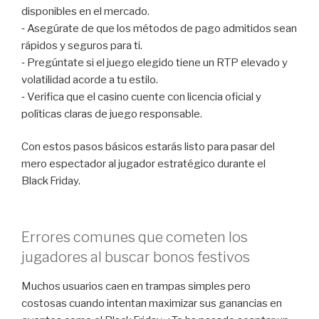
disponibles en el mercado.
‑ Asegúrate de que los métodos de pago admitidos sean
rápidos y seguros para ti.
‑ Pregúntate si el juego elegido tiene un RTP elevado y
volatilidad acorde a tu estilo.
‑ Verifica que el casino cuente con licencia oficial y
políticas claras de juego responsable.​
Con estos pasos básicos estarás listo para pasar del
mero espectador al jugador estratégico durante el
Black Friday.
Errores comunes que cometen los
jugadores al buscar bonos festivos
Muchos usuarios caen en trampas simples pero
costosas cuando intentan maximizar sus ganancias en