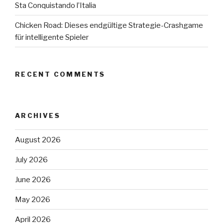
Sta Conquistando l’Italia
Chicken Road: Dieses endgültige Strategie-Crashgame
für intelligente Spieler
RECENT COMMENTS
ARCHIVES
August 2026
July 2026
June 2026
May 2026
April 2026