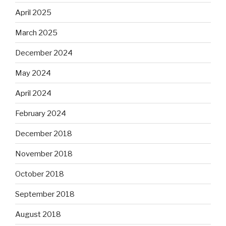
April 2025
March 2025
December 2024
May 2024
April 2024
February 2024
December 2018
November 2018
October 2018
September 2018
August 2018