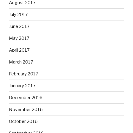
August 2017
July 2017
June 2017
May 2017
April 2017
March 2017
February 2017
January 2017
December 2016
November 2016
October 2016