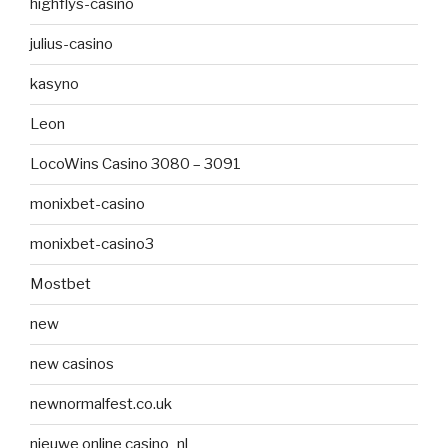
highflys-casino
julius-casino
kasyno
Leon
LocoWins Casino 3080 – 3091
monixbet-casino
monixbet-casino3
Mostbet
new
new casinos
newnormalfest.co.uk
nieuwe online casino_nl