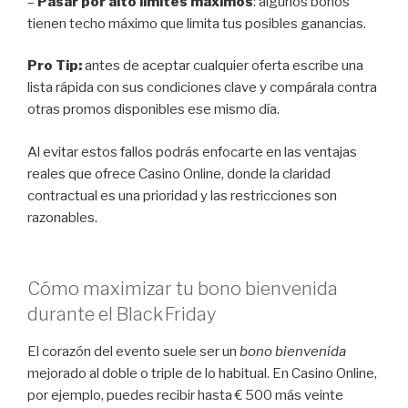
–
Pasar por alto límites máximos
: algunos bonos
tienen techo máximo que limita tus posibles ganancias.
Pro Tip:
antes de aceptar cualquier oferta escribe una
lista rápida con sus condiciones clave y compárala contra
otras promos disponibles ese mismo día.
Al evitar estos fallos podrás enfocarte en las ventajas
reales que ofrece Casino Online, donde la claridad
contractual es una prioridad y las restricciones son
razonables.
Cómo maximizar tu bono bienvenida
durante el Black Friday
El corazón del evento suele ser un
bono bienvenida
mejorado al doble o triple de lo habitual. En Casino Online,
por ejemplo, puedes recibir hasta € 500 más veinte