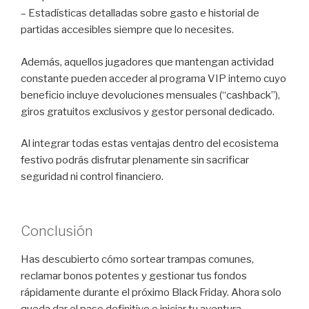
– Estadísticas detalladas sobre gasto e historial de
partidas accesibles siempre que lo necesites.
Además, aquellos jugadores que mantengan actividad
constante pueden acceder al programa VIP interno cuyo
beneficio incluye devoluciones mensuales (“cashback”),
giros gratuitos exclusivos y gestor personal dedicado.
Al integrar todas estas ventajas dentro del ecosistema
festivo podrás disfrutar plenamente sin sacrificar
seguridad ni control financiero.
Conclusión
Has descubierto cómo sortear trampas comunes,
reclamar bonos potentes y gestionar tus fondos
rápidamente durante el próximo Black Friday. Ahora solo
queda dar el paso definitivo e iniciar tu aventura