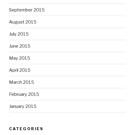
September 2015
August 2015
July 2015
June 2015
May 2015
April 2015
March 2015
February 2015
January 2015
CATEGORIES