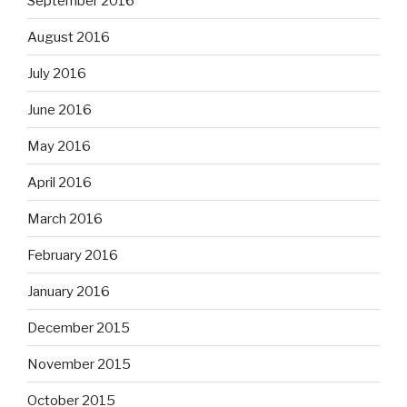
September 2016
August 2016
July 2016
June 2016
May 2016
April 2016
March 2016
February 2016
January 2016
December 2015
November 2015
October 2015