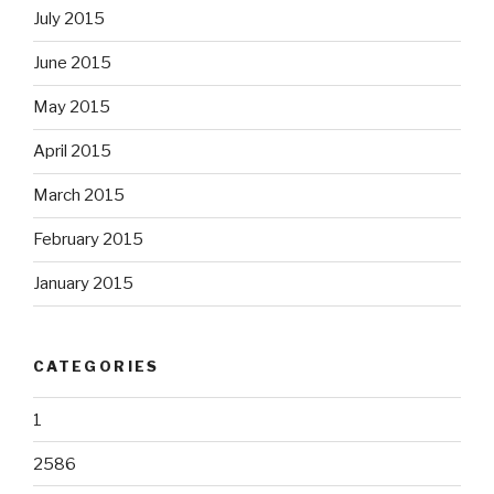
July 2015
June 2015
May 2015
April 2015
March 2015
February 2015
January 2015
CATEGORIES
1
2586