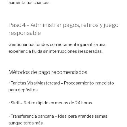
aumenta tus chances.
Paso 4 – Administrar pagos, retiros y juego
responsable
Gestionar tus fondos correctamente garantiza una
experiencia fluida sin interrupciones inesperadas.
Métodos de pago recomendados
• Tarjetas Visa/Mastercard – Procesamiento inmediato
para depósitos.
• Skrill – Retiro rápido en menos de 24 horas.
• Transferencia bancaria – Ideal para grandes sumas
aunque tarda más.