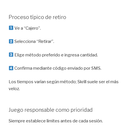
Proceso típico de retiro
Ve a “Cajero”.
Selecciona “Retirar”.
Elige método preferido e ingresa cantidad.
Confirma mediante código enviado por SMS.
Los tiempos varían según método; Skrill suele ser el más
veloz.
Juego responsable como prioridad
Siempre establece límites antes de cada sesión.