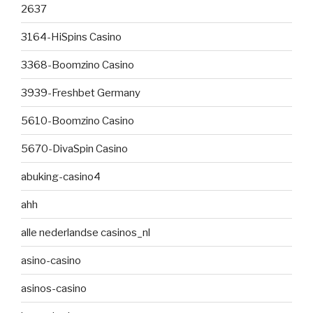
2637
3164-HiSpins Casino
3368-Boomzino Casino
3939-Freshbet Germany
5610-Boomzino Casino
5670-DivaSpin Casino
abuking-casino4
ahh
alle nederlandse casinos_nl
asino-casino
asinos-casino