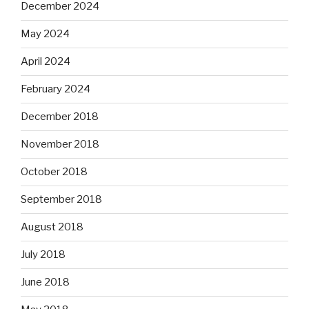
December 2024
May 2024
April 2024
February 2024
December 2018
November 2018
October 2018
September 2018
August 2018
July 2018
June 2018