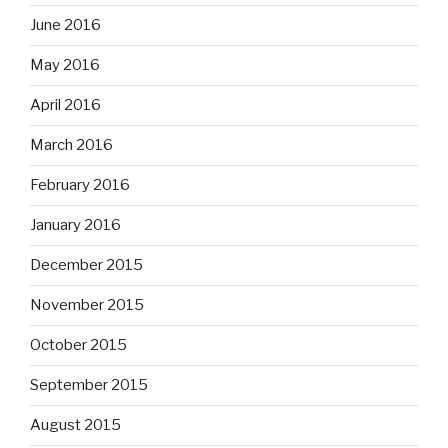
June 2016
May 2016
April 2016
March 2016
February 2016
January 2016
December 2015
November 2015
October 2015
September 2015
August 2015