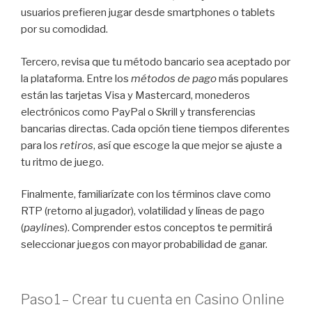
usuarios prefieren jugar desde smartphones o tablets
por su comodidad.
Tercero, revisa que tu método bancario sea aceptado por
la plataforma. Entre los
métodos de pago
más populares
están las tarjetas Visa y Mastercard, monederos
electrónicos como PayPal o Skrill y transferencias
bancarias directas. Cada opción tiene tiempos diferentes
para los
retiros
, así que escoge la que mejor se ajuste a
tu ritmo de juego.
Finalmente, familiarízate con los términos clave como
RTP (retorno al jugador), volatilidad y líneas de pago
(
paylines
). Comprender estos conceptos te permitirá
seleccionar juegos con mayor probabilidad de ganar.
Paso 1 – Crear tu cuenta en Casino Online