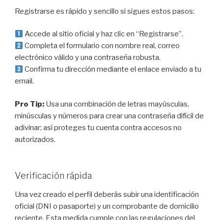
Registrarse es rápido y sencillo si sigues estos pasos:
Accede al sitio oficial y haz clic en “Registrarse”.
Completa el formulario con nombre real, correo
electrónico válido y una contraseña robusta.
Confirma tu dirección mediante el enlace enviado a tu
email.
Pro Tip:
Usa una combinación de letras mayúsculas,
minúsculas y números para crear una contraseña difícil de
adivinar; así proteges tu cuenta contra accesos no
autorizados.
Verificación rápida
Una vez creado el perfil deberás subir una identificación
oficial (DNI o pasaporte) y un comprobante de domicilio
reciente. Esta medida cumple con las regulaciones del