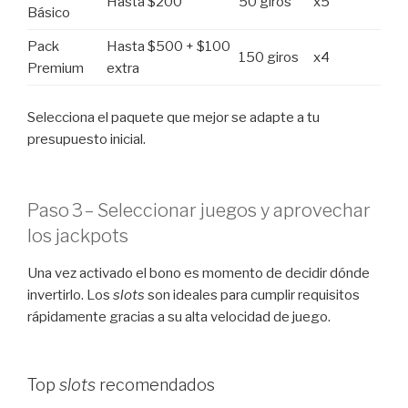
Hasta $200
50 giros
x5
Básico
Pack
Hasta $500 + $100
150 giros
x4
Premium
extra
Selecciona el paquete que mejor se adapte a tu
presupuesto inicial.
Paso 3 – Seleccionar juegos y aprovechar
los jackpots
Una vez activado el bono es momento de decidir dónde
invertirlo. Los
slots
son ideales para cumplir requisitos
rápidamente gracias a su alta velocidad de juego.
Top
slots
recomendados