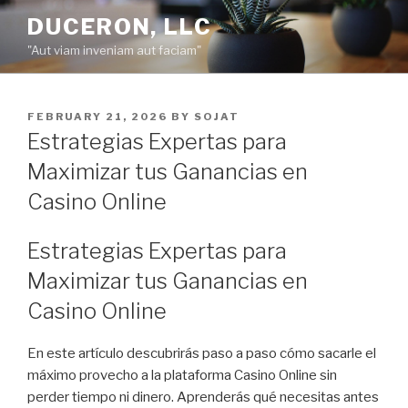
Skip
DUCERON, LLC
to
"Aut viam inveniam aut faciam"
content
POSTED
FEBRUARY 21, 2026
BY
SOJAT
ON
Estrategias Expertas para
Maximizar tus Ganancias en
Casino Online
Estrategias Expertas para
Maximizar tus Ganancias en
Casino Online
En este artículo descubrirás paso a paso cómo sacarle el
máximo provecho a la plataforma Casino Online sin
perder tiempo ni dinero. Aprenderás qué necesitas antes