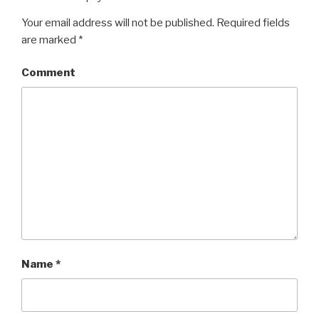
Your email address will not be published.
Required fields
are marked
*
Comment
Name
*