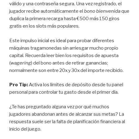
válido y una contraseña segura. Una vez registrado, el
jugador recibe automáticamente el
bono bienvenida
que
duplica la primera recarga hasta €500 más 150 giros
gratis en los slots más populares.
Este impulso inicial es ideal para probar diferentes
máquinas tragamonedas sin arriesgar mucho propio
capital. Recuerda leer bien los requisitos de apuesta
(
wagering
) del bono antes de retirar ganancias;
normalmente son entre 20x y 30x del importe recibido.
Pro Tip:
Activa los límites de depósito desde tu panel
personal para controlar tu gasto desde el primer día.
¿Te has preguntado alguna vez por qué muchos
jugadores abandonan antes de alcanzar sus metas? La
respuesta suele ser la falta de planificación financiera al
inicio del juego.