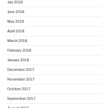
July 2018
June 2018
May 2018
April 2018
March 2018
February 2018
January 2018
December 2017
November 2017
October 2017
September 2017