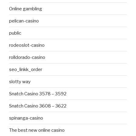
Online gambling
pelican-casino
public
rodeoslot-casino
rolldorado-casino
seo_linkk_order
slotty way
Snatch Casino 3578 – 3592
Snatch Casino 3608 – 3622
spinanga-casino
The best new online casino