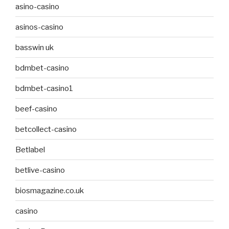
asino-casino
asinos-casino
basswin uk
bdmbet-casino
bdmbet-casino1
beef-casino
betcollect-casino
Betlabel
betlive-casino
biosmagazine.co.uk
casino