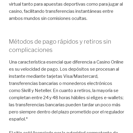
virtual tanto para apuestas deportivas como para jugar al
casino, facilitando transferencias instantáneas entre
ambos mundos sin comisiones ocultas.
Métodos de pago rápidos y retiros sin
complicaciones
Una característica esencial que diferencia a Casino Online
es su velocidad de pago. Los depósitos se procesan al
instante mediante tarjetas Visa/Mastercard,
transferencias bancarias o monederos electrónicos
como Skrill y Neteller. En cuanto a retiros, la mayoría se
completan entre 24 y 48 horas hábiles si eliges e‑wallets;
las transferencias bancarias pueden tardar un poco más
pero siempre dentro del plazo prometido por el regulador
español.*
El sitio está licenciado por la autoridad competente de