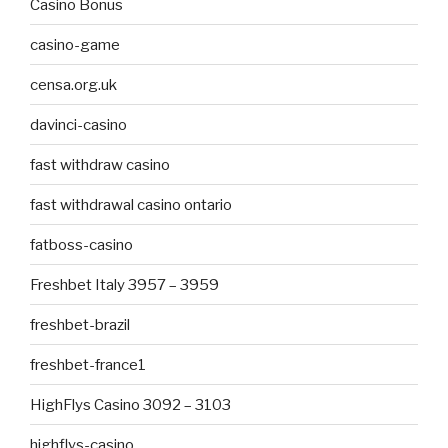
Casino Bonus
casino-game
censa.org.uk
davinci-casino
fast withdraw casino
fast withdrawal casino ontario
fatboss-casino
Freshbet Italy 3957 – 3959
freshbet-brazil
freshbet-france1
HighFlys Casino 3092 – 3103
highflys-casino