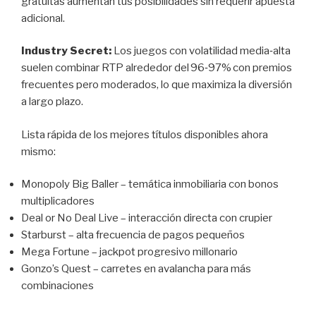
gratuitas aumentan tus posibilidades sin requerir apuesta
adicional.​
Industry Secret:
Los juegos con volatilidad media‑alta
suelen combinar RTP alrededor del 96‑97% con premios
frecuentes pero moderados, lo que maximiza la diversión
a largo plazo.
Lista rápida de los mejores títulos disponibles ahora
mismo:
Monopoly Big Baller – temática inmobiliaria con bonos
multiplicadores
Deal or No Deal Live – interacción directa con crupier
Starburst – alta frecuencia de pagos pequeños
Mega Fortune – jackpot progresivo millonario
Gonzo’s Quest – carretes en avalancha para más
combinaciones