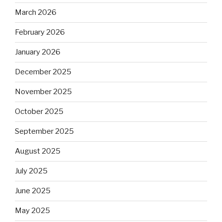
March 2026
February 2026
January 2026
December 2025
November 2025
October 2025
September 2025
August 2025
July 2025
June 2025
May 2025