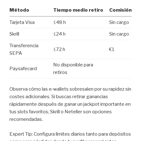
Método
Tiempo medio retiro
Comisión
Tarjeta Visa
≤48 h
Sin cargo
Skrill
≤24 h
Sin cargo
Transferencia
≤72 h
€1
SEPA
No disponible para
Paysafecard
retiros
Observa cómo las e‑wallets sobresalen por su rapidez sin
costes adicionales.​ Si buscas retirar ganancias
rápidamente después de ganar un jackpot importante en
tus slots favoritos, Skrill o Neteller son opciones
recomendadas.
Expert Tip: Configura límites diarios tanto para depósitos