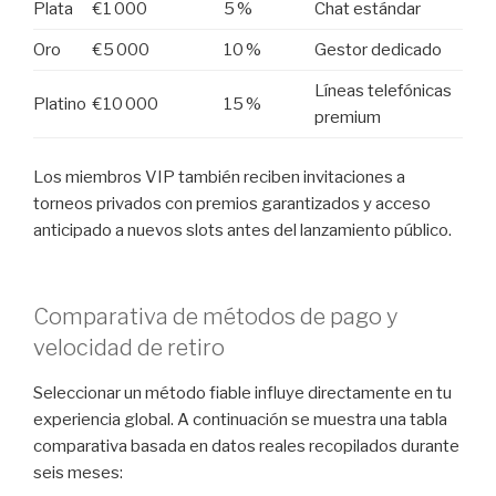
Plata
€1 000
5 %
Chat estándar
Oro
€5 000
10 %
Gestor dedicado
Líneas telefónicas
Platino
€10 000
15 %
premium
Los miembros VIP también reciben invitaciones a
torneos privados con premios garantizados y acceso
anticipado a nuevos slots antes del lanzamiento público.
Comparativa de métodos de pago y
velocidad de retiro
Seleccionar un método fiable influye directamente en tu
experiencia global. A continuación se muestra una tabla
comparativa basada en datos reales recopilados durante
seis meses: