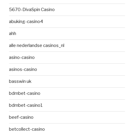
5670-DivaSpin Casino
abuking-casino4
ahh
alle nederlandse casinos_nl
asino-casino
asinos-casino
basswin uk
bdmbet-casino
bdmbet-casino1
beef-casino
betcollect-casino