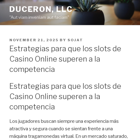
Skip
DUCERON, LLC
to
"Aut viam inveniam aut faciam"
content
POSTED
NOVEMBER 21, 2025
BY
SOJAT
ON
Estrategias para que los slots de
Casino Online superen a la
competencia
Estrategias para que los slots de
Casino Online superen a la
competencia
Los jugadores buscan siempre una experiencia más
atractiva y segura cuando se sientan frente a una
máquina tragamonedas virtual. En un mercado saturado,