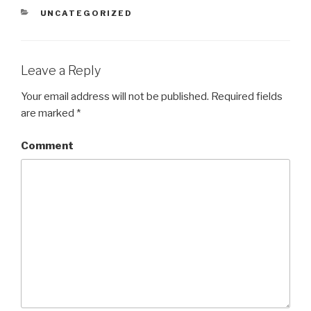
CATEGORIES
UNCATEGORIZED
Leave a Reply
Your email address will not be published.
Required fields
are marked
*
Comment