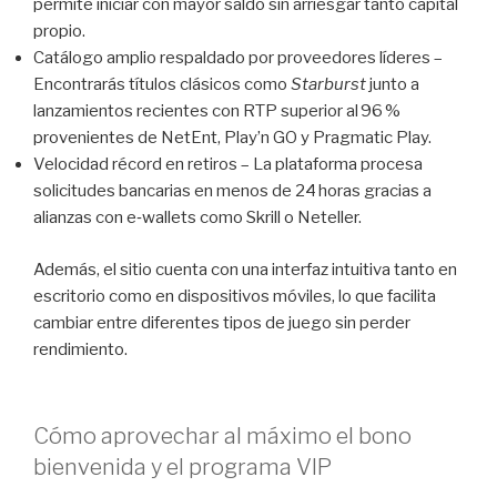
permite iniciar con mayor saldo sin arriesgar tanto capital
propio.
Catálogo amplio respaldado por proveedores líderes –
Encontrarás títulos clásicos como
Starburst
junto a
lanzamientos recientes con RTP superior al 96 %
provenientes de NetEnt, Play’n GO y Pragmatic Play.
Velocidad récord en retiros – La plataforma procesa
solicitudes bancarias en menos de 24 horas​ gracias a
alianzas con e‑wallets como Skrill o Neteller.
Además, el sitio cuenta con una interfaz intuitiva tanto en
escritorio como en dispositivos móviles, lo que facilita
cambiar entre diferentes tipos de juego sin perder
rendimiento.
Cómo aprovechar al máximo el bono
bienvenida y el programa VIP