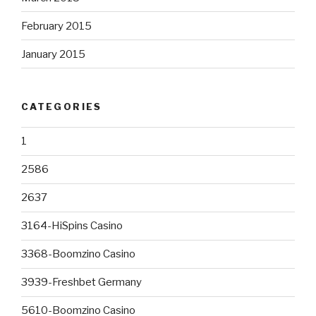
February 2015
January 2015
CATEGORIES
1
2586
2637
3164-HiSpins Casino
3368-Boomzino Casino
3939-Freshbet Germany
5610-Boomzino Casino