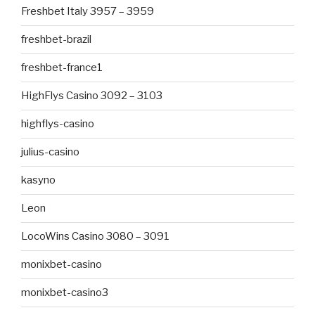
Freshbet Italy 3957 – 3959
freshbet-brazil
freshbet-france1
HighFlys Casino 3092 – 3103
highflys-casino
julius-casino
kasyno
Leon
LocoWins Casino 3080 – 3091
monixbet-casino
monixbet-casino3