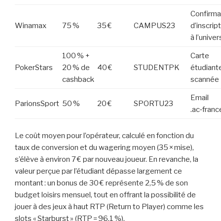
Confirma
Winamax
75 %
35 €
CAMPUS23
d’inscrip
à l’univer
100 % +
Carte
PokerStars
20 % de
40 €
STUDENTPK
étudiant
cashback
scannée
Email
ParionsSport
50 %
20 €
SPORTU23
.ac‑franc
Le coût moyen pour l’opérateur, calculé en fonction du
taux de conversion et du wagering moyen (35 × mise),
s’élève à environ 7 € par nouveau joueur. En revanche, la
valeur perçue par l’étudiant dépasse largement ce
montant : un bonus de 30 € représente 2,5 % de son
budget loisirs mensuel, tout en offrant la possibilité de
jouer à des jeux à haut RTP (Return to Player) comme les
slots « Starburst » (RTP = 96,1 %).