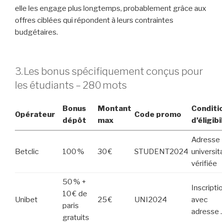
elle les engage plus longtemps, probablement grâce aux
offres ciblées qui répondent à leurs contraintes
budgétaires.
3. Les bonus spécifiquement conçus pour
les étudiants – 280 mots
Bonus
Montant
Conditi
Opérateur
Code promo
dépôt
max
d’éligibi
Adresse
Betclic
100 %
30 €
STUDENT2024
universit
vérifiée
50 % +
Inscripti
10 € de
Unibet
25 €
UNI2024
avec
paris
adresse 
gratuits