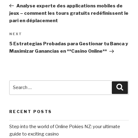
navigation
Post
Analyse experte des applications mobiles de
jeux – comment les tours gratuits redéfinissent le
pari en déplacement
NEXT
Next
Post
5 Estrategias Probadas para Gestionar tu Banca y
Maximizar Ganancias en **Casino Online**
Search
Searc
for:
RECENT POSTS
Step into the world of Online Pokies NZ: your ultimate
guide to exciting casino