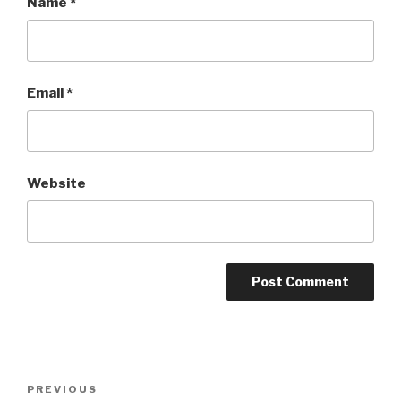
Name
*
Email
*
Website
Post
PREVIOUS
Previous