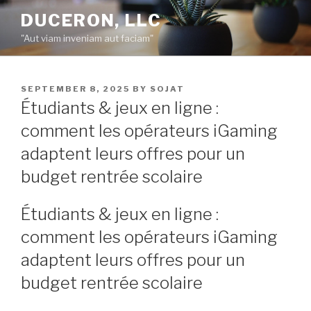
Skip
DUCERON, LLC
to
"Aut viam inveniam aut faciam"
content
POSTED
SEPTEMBER 8, 2025
BY
SOJAT
ON
Étudiants & jeux en ligne :
comment les opérateurs iGaming
adaptent leurs offres pour un
budget rentrée scolaire
Étudiants & jeux en ligne :
comment les opérateurs iGaming
adaptent leurs offres pour un
budget rentrée scolaire